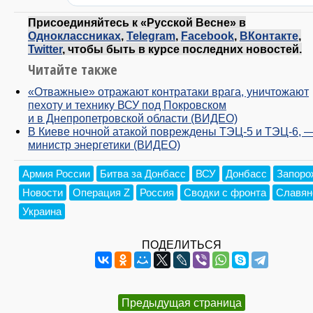
Присоединяйтесь к «Русской Весне» в
Одноклассниках
,
Telegram
,
Facebook
,
ВКонтакте
,
Twitter
, чтобы быть в курсе последних новостей.
Читайте также
«Отважные» отражают контратаки врага, уничтожают
пехоту и технику ВСУ под Покровском
и в Днепропетровской области (ВИДЕО)
В Киеве ночной атакой повреждены ТЭЦ-5 и ТЭЦ-6, 
министр энергетики (ВИДЕО)
Армия России
Битва за Донбасс
ВСУ
Донбасс
Запоро
Новости
Операция Z
Россия
Сводки с фронта
Славян
Украина
ПОДЕЛИТЬСЯ
Предыдущая страница