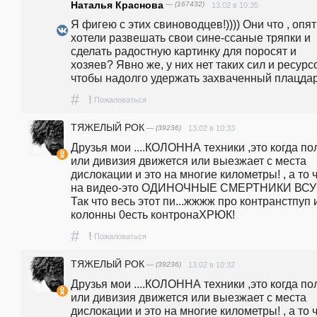
Наталья Краснова
— (167432)
13.02 в 10:35
Я фигею с этих свиноводцев!)))) Они что , опять 
хотели развешать свои сине-ссаные тряпки и 
сделать радостную картинку для поросят и 
хозяев? Явно же, у них нет таких сил и ресурсо
чтобы надолго удержать захваченный плацда
#
!
Пожаловаться
ТЯЖЕЛЫЙ РОК
— (39236)
13.02 в 10:33
Друзья мои ....КОЛОННА техники ,это когда пол
или дивизия движется или выезжает с места 
дислокации и это на многие километры! , а то ч
на видео-это ОДИНОЧНЫЕ СМЕРТНИКИ ВСУ .
Так что весь этот пи...жжжж про контранстпуп и
колонны 0есть контронаХРЮК!
#
!
Пожаловаться
ТЯЖЕЛЫЙ РОК
— (39236)
13.02 в 10:32
Друзья мои ....КОЛОННА техники ,это когда пол
или дивизия движется или выезжает с места 
дислокации и это на многие километры! , а то ч