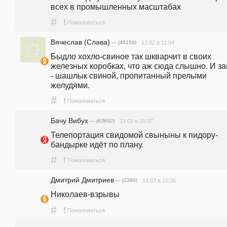
всех в промышленных масштабах
#
!
Пожаловаться
Вячеслав (Слава)
— (46158)
13.02 в 11:04
Быдло хохло-свиное так шкварчит в своих 
железных коробках, что аж сюда слышно. И за
- шашлык свиной, пропитанный прелыми 
желудями.
#
!
Пожаловаться
Бачу Вибух
— (63692)
13.02 в 10:37
Телепортация свидомой свыныны к пидору-
бандырке идёт по плану.
#
!
Пожаловаться
Дмитрий Дмитриев
— (2380)
13.02 в 10:36
Николаев-взрывы
#
!
Пожаловаться