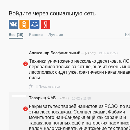
Войдите через социальную сеть
Все
(16)
Ранние
Лучшие
Александр Бесфамильный
— (74773)
13.02 в 15:58
Техники уничтожено несколько десятков, а ЛС 
перевалило только за сотню, значит очень мног
лесополках сидят уже, фактически накапливаю
силы.
#
!
Пожаловаться
Товарищ ФАБ
— (7022)
13.02 в 11:50
накрывать тех тварей нацистов из РСЗО  по в
этим лесопосадкам, Солнцепеками, Фабами 
мочить того нац-бандерья ещё как саранчи и 
тараканов поганых ещё и натовских наемников
валом надо усиливать уничтожение тех тварей