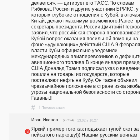
делается», — цитирует его ТАСС.По словам 
Рябкова, Россия и другие участники БРИКС, у 
которых глубокие отношения с Кубой, включая
Китай, делают максимум возможного.Ранее пр
секретарь президента России Дмитрий Песков 
заявил, что российская сторона проговаривает
Кубой вопрос оказания посильной помощи на 
фоне «удушающих» действий США.9 февраля
власти Кубы официально уведомили 
международных авиаперевозчиков о дефиците
авиационного топлива.В конце января президе
США Дональд Трамп подписал указ о введении
пошлин на товары из государств, которые 
поставляют нефть на Кубу. Он также объявил 
чрезвычайное положение в стране из-за якобы
угрозы национальной безопасности со стороны
Гаваны.!!
#
!
Пожаловаться
Иван Иванов
— (10794)
13.02 в 10:27
Яркий пример того,как подыхает тупой скот за 
пейсатого наркошу!)) Нашим русским воинам 