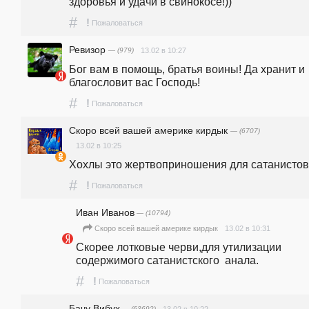
здоровья и удачи в свинокосе!))
#
!
Пожаловаться
Ревизор
— (979)
13.02 в 10:27
Бог вам в помощь, братья воины! Да хранит и 
благословит вас Господь!
#
!
Пожаловаться
Скоро всей вашей америке кирдык
— (6707)
13.02 в 10:25
Хохлы это жертвоприношения для сатанистов.
#
!
Пожаловаться
Иван Иванов
— (10794)
13.02 в 10:31
Скоро всей вашей америке кирдык
Скорее лотковые черви,для утилизации 
содержимого сатанистского  анала.
#
!
Пожаловаться
Бачу Вибух
— (63692)