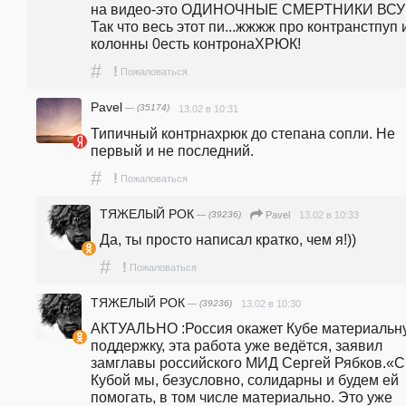
на видео-это ОДИНОЧНЫЕ СМЕРТНИКИ ВСУ .
Так что весь этот пи...жжжж про контранстпуп и
колонны 0есть контронаХРЮК!
#
!
Пожаловаться
Pavel
— (35174)
13.02 в 10:31
Типичный контрнахрюк до степана сопли. Не 
первый и не последний.
#
!
Пожаловаться
ТЯЖЕЛЫЙ РОК
— (39236)
13.02 в 10:33
Pavel
Да, ты просто написал кратко, чем я!))
#
!
Пожаловаться
ТЯЖЕЛЫЙ РОК
— (39236)
13.02 в 10:30
АКТУАЛЬНО :Россия окажет Кубе материальну
поддержку, эта работа уже ведётся, заявил 
замглавы российского МИД Сергей Рябков.«С 
Кубой мы, безусловно, солидарны и будем ей 
помогать, в том числе материально. Это уже 