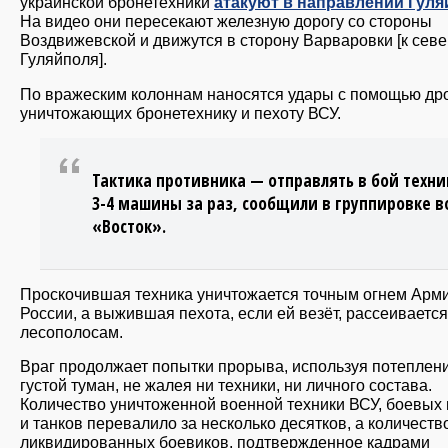
украинской бронетехники
атакуют в направлении Гуля
На видео они пересекают железную дорогу со стороны
Воздвижевской и движутся в сторону Варваровки [к севе
Гуляйполя].
По вражеским колоннам наносятся удары с помощью др
уничтожающих бронетехнику и пехоту ВСУ.
Тактика противника — отправлять в бой техни
3-4 машины за раз, сообщили в группировке в
«Восток».
Проскочившая техника уничтожается точным огнем Арм
России, а выжившая пехота, если ей везёт, рассеивается
лесополосам.
Враг продолжает попытки прорыва, используя потеплен
густой туман, не жалея ни техники, ни личного состава.
Количество уничтоженной военной техники ВСУ, боевых
и танков перевалило за несколько десятков, а количеств
ликвидированных боевиков, подтвержденное кадрами