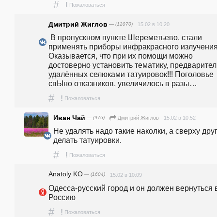
#
!
Пожаловаться
Дмитрий Жиглов
— (12070)
15.02 в 10:20
 В пропускном пункте Шереметьево, стали 
применять приборы инфракрасного излучения.
Оказывается, что при их помощи можно 
достоверно установить тематику, предварител
удалённых селюками татуировок!!! Поголовье 
свЫно отказников, увеличилось в разы…
#
!
Пожаловаться
Иван Чай
— (976)
15.02 в 10:52
Дмитрий Жиглов
Не удалять надо такие наколки, а сверху друг
делать татуировки.
#
!
Пожаловаться
Anatoly KO
— (1604)
15.02 в 10:09
Одесса-русский город и он должен вернуться в
Россию
#
!
Пожаловаться