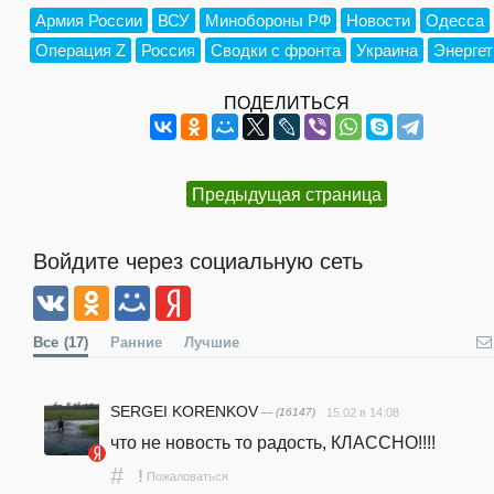
Армия России
ВСУ
Минобороны РФ
Новости
Одесса
Операция Z
Россия
Сводки с фронта
Украина
Энергет
ПОДЕЛИТЬСЯ
Предыдущая страница
Войдите через социальную сеть
Все
(17)
Ранние
Лучшие
SERGEI KORENKOV
— (16147)
15.02 в 14:08
что не новость то радость, КЛАССНО!!!!
#
!
Пожаловаться