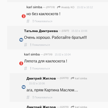
karl simba
— (29719)
15.02 в 10:12
Anatoly KO
но без каклоскотв !
#
!
Пожаловаться
Татьяна Дмитриева
— (1327)
15.02 в 10:06
Очень хорошо. Работайте братья!!!
#
!
Пожаловаться
karl simba
— (29719)
15.02 в 10:04
Ляпота для каклоскота !
#
!
Пожаловаться
Дмитрий Жиглов
— (12070)
karl simba
15.02 в 10:06
ага, прям Картина Маслом…
#
!
Пожаловаться
Дмитрий Жиглов
— (12070)
karl simba