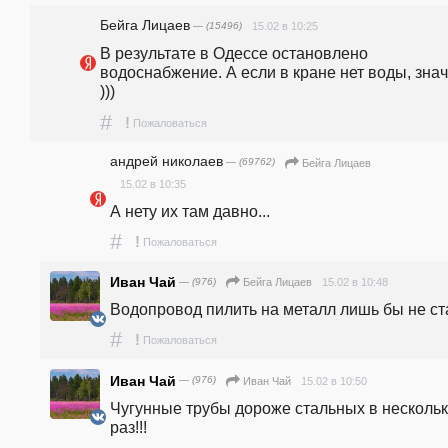
Бейга Лицаев
— (15496)
15.02 в 10:25
В результате в Одессе остановлено 
водоснабжение. А если в кране нет воды, знач
)))
#
!
Пожаловаться
андpeй николаев
— (69762)
Бейга Лицаев
15.02 в 10:35
А нету их там давно...
#
!
Пожаловаться
Иван Чай
— (976)
15.02 в 10:48
Бейга Лицаев
Водопровод пилить на металл лишь бы не ст
#
!
Пожаловаться
Иван Чай
— (976)
15.02 в 10:50
Иван Чай
Чугунные трубы дороже стальных в нескольк
раз!!!