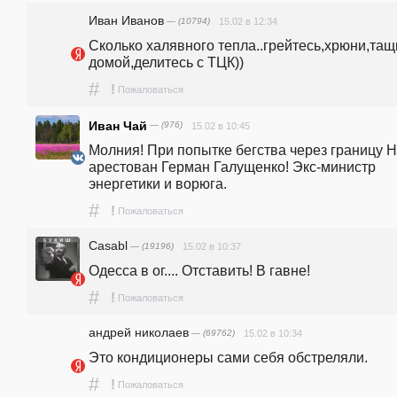
Иван Иванов
— (10794)
15.02 в 12:34
Сколько халявного тепла..грейтесь,хрюни,тащи
домой,делитесь с ТЦК))
#
!
Пожаловаться
Иван Чай
— (976)
15.02 в 10:45
Молния! При попытке бегства через границу Н
арестован Герман Галущенко! Экс-министр 
энергетики и ворюга. 
#
!
Пожаловаться
Casabl
— (19196)
15.02 в 10:37
Одесса в ог.... Отставить! В гавне!
#
!
Пожаловаться
андpeй николаев
— (69762)
15.02 в 10:34
Это кондиционеры сами себя обстреляли.
#
!
Пожаловаться