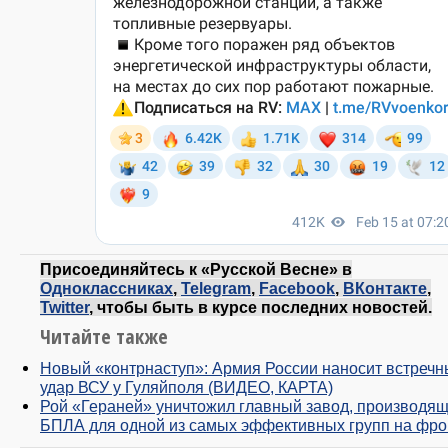
Присоединяйтесь к «Русской Весне» в
Одноклассниках
,
Telegram
,
Facebook
,
ВКонтакте
,
Twitter
, чтобы быть в курсе последних новостей.
Читайте также
Новый «контрнаступ»: Армия России наносит встреч
удар ВСУ у Гуляйполя (ВИДЕО, КАРТА)
Рой «Гераней» уничтожил главный завод, производя
БПЛА для одной из самых эффективных групп на фро