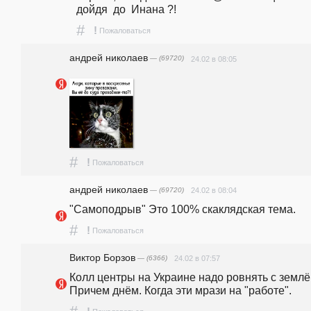
дойдя  до  Инана ?!
#
!
Пожаловаться
андpeй николаев
— (69720)
24.02 в 08:05
#
!
Пожаловаться
андpeй николаев
— (69720)
24.02 в 08:04
"Самоподрыв" Это 100% скаклядская тема.
#
!
Пожаловаться
Виктор Борзов
— (6366)
24.02 в 07:57
Колл центры на Украине надо ровнять с землёй
Причем днём. Когда эти мрази на "работе".