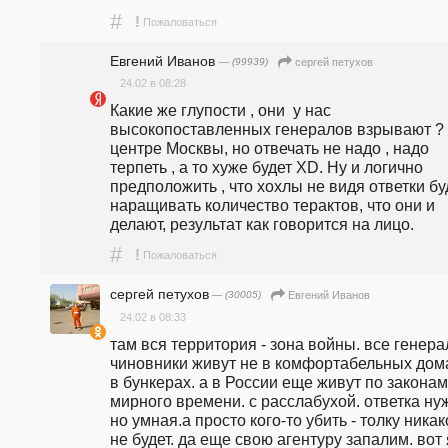
#
!
Пожаловаться
Евгений Иванов
— (99939)
сергей петухов
24.02 в 08:28
Какие же глупости , они  у нас 
высокопоставленных генералов взрывают ? 
центре Москвы, но отвечать не надо , надо 
терпеть , а то хуже будет XD. Ну и логично 
предположить , что хохлы не видя ответки буд
наращивать количество терактов, что они и 
делают, результат как говорится на лицо.
#
!
Пожаловаться
сергей петухов
— (30005)
Евгений Иванов
24.02 в 08:33
там вся территория - зона войны. все генера
чиновники живут не в комфортабельных дома
в бункерах. а в России еще живут по законам 
мирного времени. с расслабухой. ответка нуж
но умная.а просто кого-то убить - толку никако
не будет. да еще свою агентуру запалим. вот я