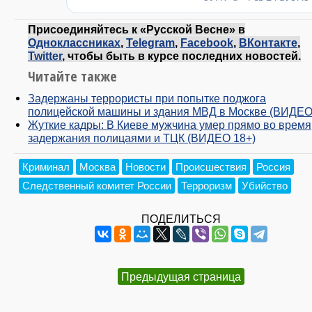
Присоединяйтесь к «Русской Весне» в
Одноклассниках
,
Telegram
,
Facebook
,
ВКонтакте
,
Twitter
, чтобы быть в курсе последних новостей.
Читайте также
Задержаны террористы при попытке поджога
полицейской машины и здания МВД в Москве (ВИДЕО
Жуткие кадры: В Киеве мужчина умер прямо во время
задержания полицаями и ТЦК (ВИДЕО 18+)
Криминал
Москва
Новости
Происшествия
Россия
Следственный комитет России
Терроризм
Убийство
ПОДЕЛИТЬСЯ
Предыдущая страница