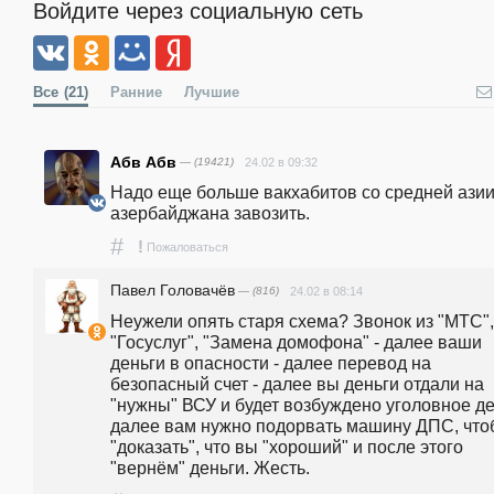
Войдите через социальную сеть
Все
(21)
Ранние
Лучшие
Абв Абв
— (19421)
24.02 в 09:32
Надо еще больше вакхабитов со средней азии 
азербайджана завозить.
#
!
Пожаловаться
Павел Головачёв
— (816)
24.02 в 08:14
Неужели опять старя схема? Звонок из "МТС", 
"Госуслуг", "Замена домофона" - далее ваши 
деньги в опасности - далее перевод на 
безопасный счет - далее вы деньги отдали на 
"нужны" ВСУ и будет возбуждено уголовное дел
далее вам нужно подорвать машину ДПС, чтоб
"доказать", что вы "хороший" и после этого 
"вернём" деньги. Жесть.