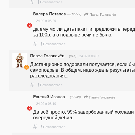
#
!
Пожаловаться
Валера Потапов
— (12777)
Павел Головачёв
24.02 в 08:29
да ему могли дать пакет  и предложить перед
за 100р, а о подрыве речи не было. 
#
!
Пожаловаться
Павел Головачёв
— (816)
24.02 в 08:07
Дистанционно подорвали получается, если бы
самоподрыв. В общем, надо ждать результаты 
расследования... 
#
!
Пожаловаться
Евгений Иванов
— (99939)
Павел Головачёв
24.02 в 08:10
Да всё просто, 99% завербованный хохлами 
очередной дебил.
#
!
Пожаловаться