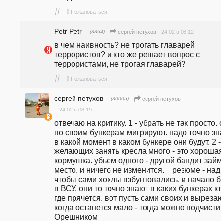
#
!
Пожаловаться
Petr Petr
— (3364)
24.02 в 08:12
сергей петухов
в чем наивность? не трогать главарей 
террористов? и кто же решает вопрос с 
террористами, не трогая главарей? 
#
!
Пожаловаться
сергей петухов
— (30005)
сергей петухов
24.02 в 08:19
отвечаю на критику. 1 - убрать не так просто. 
по своим бункерам мигрируют. надо точно зна
в какой момент в каком бункере они будут. 2 -
желающих занять кресла много - это хорошая
кормушка. убьем одного - другой бандит займ
место. и ничего не изменится.    резюме - над 
чтобы сами хохлы взбунтовались. и начало б
в ВСУ. они то точно знают в каких бункерах кто
где прячется. вот пусть сами своих и вырезают
когда останется мало - тогда можно подчистит
Орешником