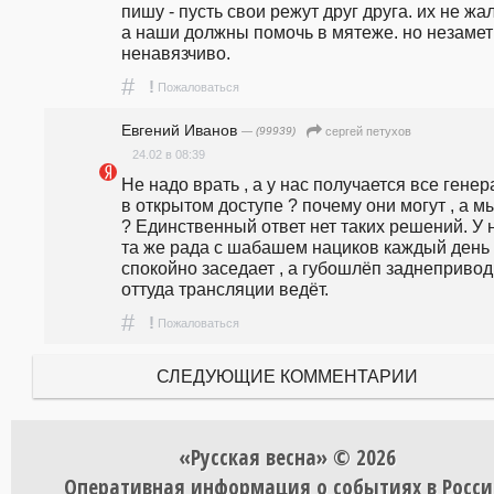
пишу - пусть свои режут друг друга. их не жалк
а наши должны помочь в мятеже. но незаметн
ненавязчиво.
#
!
Пожаловаться
Евгений Иванов
— (99939)
сергей петухов
24.02 в 08:39
Не надо врать , а у нас получается все генер
в открытом доступе ? почему они могут , а мы
? Единственный ответ нет таких решений. У н
та же рада с шабашем нациков каждый день 
спокойно заседает , а губошлёп заднепривод
оттуда трансляции ведёт.
#
!
Пожаловаться
СЛЕДУЮЩИЕ КОММЕНТАРИИ
«Русская весна» © 2026
Оперативная информация о событиях в Росси