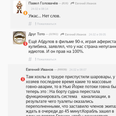
Павел Головачёв
— (816)
Евгений Иванов
24.02 в 08:14
Ужас... Нет слов.
#
!
Пожаловаться
Друг Тото
— (11561)
24.02 в 09:05
Евгений Иванов
Ещё Абдулов в фильме 90-х, играя афериста
кулибина, заявлял, что у нас страна непуганн
идиотов. И он прав на 100%.
#
!
Пожаловаться
Евгений Иванов
— (99939)
24.02 в 08:07
Там хохлы в трауре приспустили шаровары, у 
хозяев последнее время какие то массовые 
говно-аварии, то в Нью Йорке потоки говна был
теперь это : На борту судна перестала 
функционировать система    канализации, в 
результате чего туалеты оказались 
переполненными, что заставило членов экипа
ждать в очереди до 45 минут.Корабль зашел в 
один из портов Греции, чтобы осуществить 