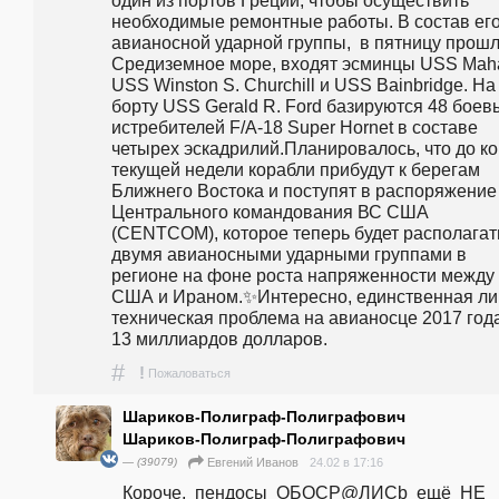
необходимые ремонтные работы. В состав его
авианосной ударной группы,  в пятницу прошла
Средиземное море, входят эсминцы USS Maha
USS Winston S. Churchill и USS Bainbridge. На 
борту USS Gerald R. Ford базируются 48 боевы
истребителей F/A-18 Super Hornet в составе 
четырех эскадрилий.Планировалось, что до ко
текущей недели корабли прибудут к берегам 
Ближнего Востока и поступят в распоряжение 
Центрального командования ВС США 
(CENTCOM), которое теперь будет располагать
двумя авианосными ударными группами в 
регионе на фоне роста напряженности между 
США и Ираном.✨Интересно, единственная ли 
техническая проблема на авианосце 2017 года
13 миллиардов долларов. 
#
!
Пожаловаться
Шариков-Полиграф-Полиграфович
Шариков-Полиграф-Полиграфович
— (39079)
24.02 в 17:16
Евгений Иванов
Короче,  пендосы  OБOCP@ЛИCb  ещё  НЕ  