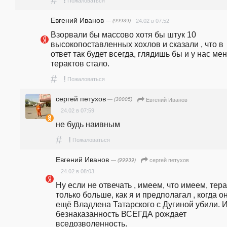
#
!
Пожаловаться
Евгений Иванов
— (99939)
24.02 в 07:52
Взорвали бы массово хотя бы штук 10 
высокопоставленных хохлов и сказали , что в 
ответ так будет всегда, глядишь бы и у нас мен
терактов стало.
#
!
Пожаловаться
сергей петухов
— (30005)
Евгений Иванов
24.02 в 07:59
не будь наивным
#
!
Пожаловаться
Евгений Иванов
— (99939)
сергей петухов
24.02 в 08:03
Ну если не отвечать , имеем, что имеем, тера
только больше, как я и предполагал , когда он
ещё Владлена Татарского с Дугиной убили. И
безнаказанность ВСЕГДА рождает 
вседозволенность.