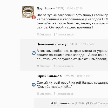
Друг Тото
— (11527)
10.03 в 07:40
Что за тупые заголовки? Что значит своим ср
награбленные и сворованные у народов ССС
был губернатором Чукотки, перед ним пресм
рангов. Он герой нашего времени !
#
!
Ответить
Пожаловаться
Циничный Лисец
— (1118)
10.03 в 04:55
А как самозабвенно, закрыв глазки от удовол
своими язычками очко запада... А оно вон он
понятно, что папуасов отымеют и выбросят, 
#
!
Ответить
Пожаловаться
Юрий Слыжов
— (67119)
10.03 в 01:37
Самый хитрый еврей из той банды, созданн
"Семибанкирщиной..."
#
!
Ответить
Пожаловаться
А.И. Гулевич
— (21086)
Юрий Слыжов