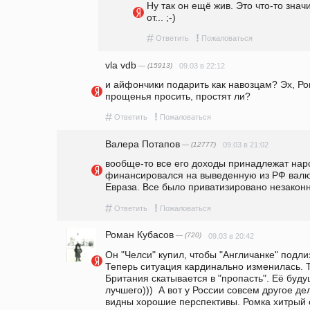
Ну так он ещё жив. Это что-то значи
от... ;-)
#
!
Ответить
Пожаловаться
vla vdb
— (15913)
09.03 в 22:12
и айфончики подарить как навозцам? Эх, Ро
прощенья просить, простят ли?
#
!
Ответить
Пожаловаться
Валера Потапов
— (12777)
09.03 в 21:02
вообще-то все его доходы принадлежат наро
финансировался на выведенную из РФ валют
Евраза. Все было приватизировано незаконно
#
!
Ответить
Пожаловаться
Роман Кубасов
— (720)
09.03 в 20:42
Он "Челси" купил, чтобы "Англичанке" подлиз
Теперь ситуация кардинально изменилась. Та
Британия скатывается в "пропасть". Её буду
лучшего)))  А вот у России совсем другое д
видны хорошие перспективы. Ромка хитрый ев