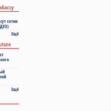
нбассу
сут сотни
ИДЕО)
Ещё
uture
ют
ьного
ный
ной
Ещё