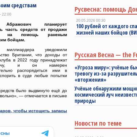
воим средствам
Русвесна: помощь До
- 22:00
20.05.2026 00:30
 Абрамович планирует
100 рублей от каждого спа
ть часть средств от продажи
жизней наших бойцов (В
и» на помощь раненым
им бойцам.
 миллиардера уведомили
Русская Весна — the F
ьство Британии, что доходы от
клуба в 2022 году принадлежат
овичу, и он намерен
«Угроза миру»: учёные бь
ятельно распорядиться ими в
тревогу из-за разрушител
оспорить в суде любые попытки
«вторжения»
Учёные обнаружили мощ
средств было выдвинуто ещё до
космический луч неизвест
вольно», — отмечается в письме
природы
даров, чтобы истощить запасы
Новости по теме