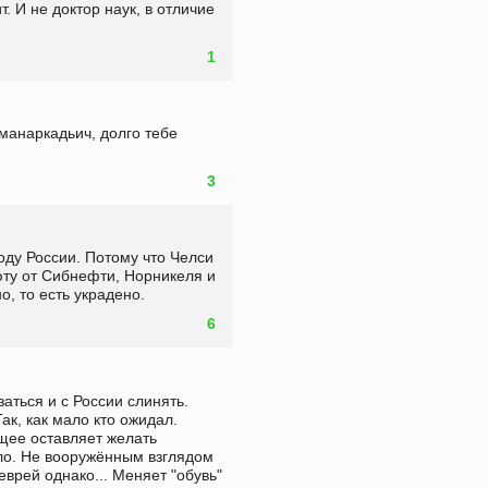
т. И не доктор наук, в отличие 
1
манаркадьич, долго тебе 
3
ду России. Потому что Челси 
у от Сибнефти, Норникеля и 
, то есть украдено.
6
аться и с России слинять. 
к, как мало кто ожидал. 
щее оставляет желать 
ело. Не вооружённым взглядом 
рей однако... Меняет "обувь" 