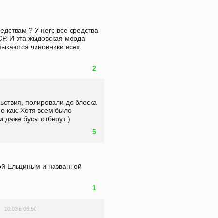
едствам ? У него все средства 
Р. И эта жыдовская морда 
ыкаются чиновники всех 
2
ьствия, полировали до блеска 
о как. Хотя всем было 
и даже бусы отберут )
5
ой Ельциным и названной 
1
10.03 в 06:50