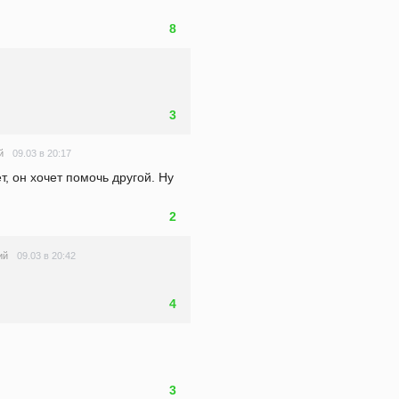
8
3
09.03 в 20:17
й
, он хочет помочь другой. Ну 
2
09.03 в 20:42
ий
4
3