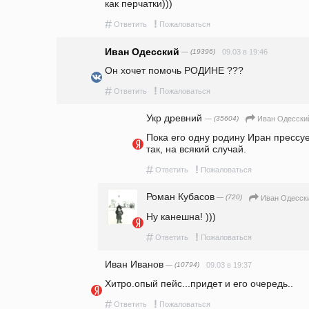
как перчатки)))  
#
!
Ответить
Пожаловаться
Иван Одесский
— (19396)
09.03 в 19:46
Он хочет помочь РОДИНЕ ???
#
!
Ответить
Пожаловаться
Укр древний
— (35604)
Иван Одесски
Пока его одну родину Иран прессует
так, на всякий случай.
#
!
Ответить
Пожаловаться
Роман Кубасов
— (720)
Иван Одесск
Ну канешна! )))
#
!
Ответить
Пожаловаться
Иван Иванов
— (10794)
09.03 в 19:37
Хитро.опый пейс...придет и его очередь..
#
!
Ответить
Пожаловаться