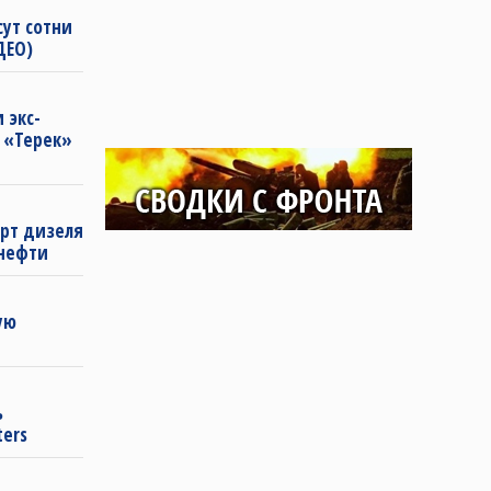
сут сотни
ДЕО)
 экс-
 «Терек»
рт дизеля
 нефти
ую
ь
ters