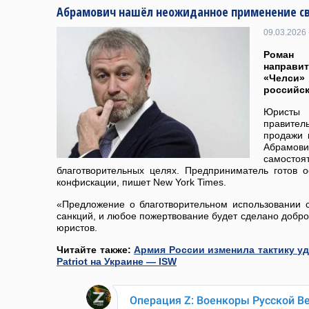
Абрамович нашёл неожиданное применение с
09.03.2026 
Роман
направи
«Челс
российск
Юристы
правител
продажи 
Абрам
самосто
благотворительных целях. Предприниматель готов 
конфискации, пишет New York Times.
«Предложение о благотворительном использовании 
санкций, и любое пожертвование будет сделано добро
юристов.
Читайте также:
Армия России изменила тактику у
Patriot на Украине — ISW