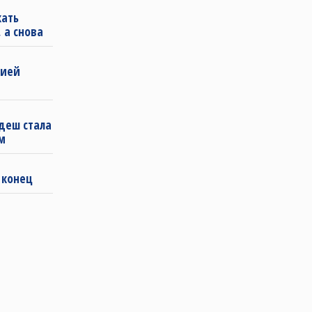
кать
 а снова
бией
деш стала
м
 конец