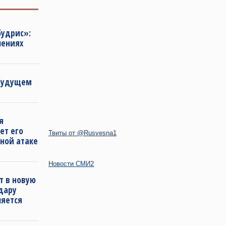
будрис»:
лениях
 будущем
я
ет его
Твиты от @Rusvesna1
ной атаке
Новости СМИ2
т в новую
удару
ляется