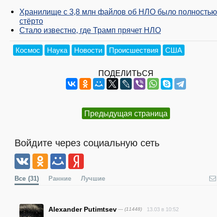
Хранилище с 3,8 млн файлов об НЛО было полностью
стёрто
Стало известно, где Трамп прячет НЛО
Космос
Наука
Новости
Происшествия
США
ПОДЕЛИТЬСЯ
Предыдущая страница
Войдите через социальную сеть
Все
(31)
Ранние
Лучшие
Alexander Putimtsev
— (11448)
13.03 в 10:52