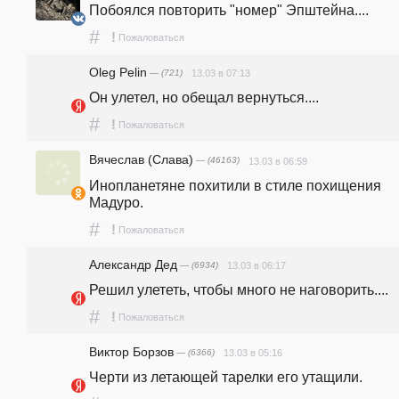
Побоялся повторить "номер" Эпштейна....
#
!
Пожаловаться
Oleg Pelin
— (721)
13.03 в 07:13
Он улетел, но обещал вернуться....
#
!
Пожаловаться
Вячеслав (Слава)
— (46163)
13.03 в 06:59
Инопланетяне похитили в стиле похищения 
Мадуро.  
#
!
Пожаловаться
Александр Дед
— (6934)
13.03 в 06:17
Решил улететь, чтобы много не наговорить....
#
!
Пожаловаться
Виктор Борзов
— (6366)
13.03 в 05:16
Черти из летающей тарелки его утащили.