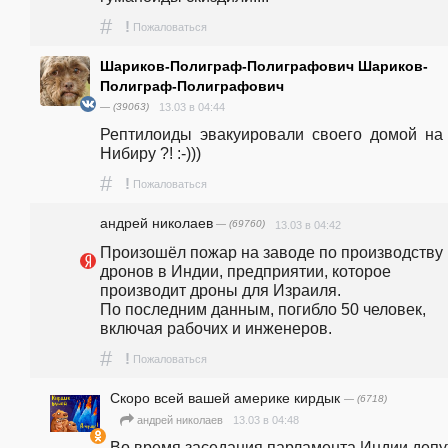
#
!
Пожаловаться
Шариков-Полиграф-Полиграфович Шариков-
Полиграф-Полиграфович
— (39063)
13.03 в 04:44
Рептилоиды  эвакуировали  своего  домой  на  
Нибиру ?! :-)))
#
!
Пожаловаться
андpeй николаев
— (69760)
13.03 в 04:42
Произошёл пожар на заводе по производству 
дронов в Индии, предприятии, которое 
производит дроны для Израиля.                                                                                                                                                                
По последним данным, погибло 50 человек, 
включая рабочих и инженеров.  
#
!
Пожаловаться
Скоро всей вашей америке кирдык
— (6718)
13.03 в 04:48
андpeй николаев
Во время заседания парламента Индии депут