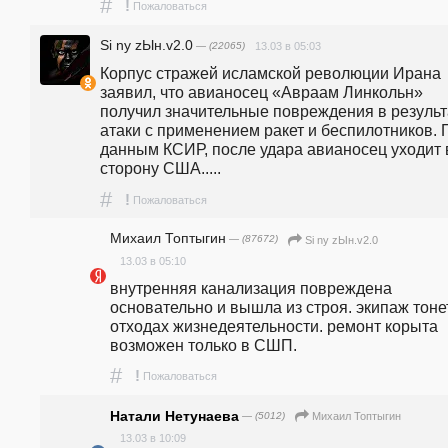
#
!
Пожаловаться
Si ny zЫн.v2.0
— (22065)
13.03 в 05:03
Корпус стражей исламской революции Ирана 
заявил, что авианосец «Авраам Линкольн» 
получил значительные повреждения в результа
атаки с применением ракет и беспилотников. П
данным КСИР, после удара авианосец уходит в
сторону США.....
#
!
Пожаловаться
Михаил Топтыгин
— (87672)
Si ny zЫн.v2.0
13.03 в 05:10
внутренняя канализация повреждена 
основательно и вышла из строя. экипаж тонет
отходах жизнедеятельности. ремонт корыта 
возможен только в СШП.
#
!
Пожаловаться
Натали Нетунаева
— (5012)
Михаил Топтыгин
13.03 в 10:09