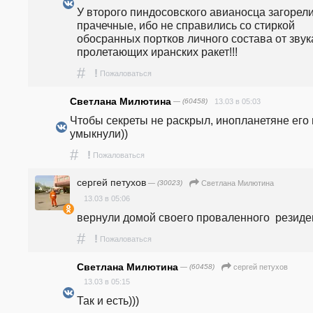
У второго пиндосовского авианосца загорели
прачечные, ибо не справились со стиркой 
обосранных портков личного состава от звука
пролетающих иранских ракет!!!
#
!
Пожаловаться
Светлана Милютина
— (60458)
13.03 в 05:03
Чтобы секреты не раскрыл, инопланетяне его и
умыкнули))
#
!
Пожаловаться
сергей петухов
— (30023)
Светлана Милютина
13.03 в 05:06
вернули домой своего проваленного  резиде
#
!
Пожаловаться
Светлана Милютина
— (60458)
сергей петухов
13.03 в 05:15
Так и есть)))