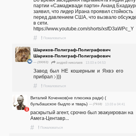
партии «Самаджвади парти» Ананд Бхадаури
заявил, что лидер Ирана проявил стойкость 
перед давлением США, что вызвало обсужде
в сети.   
https://www.youtube.com/shorts/xsfD3aWPc_Y 
#
!
Пожаловаться
Шариков-Полиграф-Полиграфович
Шариков-Полиграф-Полиграфович
— (39063)
13.03 в 04:53
андpeй николаев
Завод  был  НЕ  кошерным  и  Яхвэ  его   
прибрал :-)))
#
!
Пожаловаться
Виталий Коченков(не плюсика ради) (
бульбашское быдло и тварь)
— (7918)
13.03 в 04:41
раскрытый агент, срочно был эвакуирован на 
Амега-Центавр...
#
!
Пожаловаться