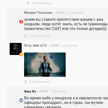
#
!
Пожаловаться
Михаил Топтыгин
— (87672)
13.03 в 04:59
зачем вы ставите препятствия вашим с ума 
шедшим. люди хотят знать, есть ли гуманоиды 
правительстве СШП или это только догадки)))
#
!
Пожаловаться
Si ny zЫн.v2.0
— (22065)
13.03 в 04:48
#
!
Пожаловаться
Alex Kr
— (35705)
13.03 в 04:47
Во время войн у пиндосов и в евроколхозе час
офицеры пропадают...не в горах, так жуткие 
гуманоиды скиздили....