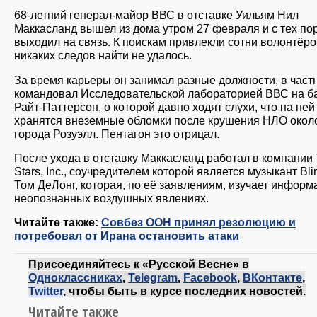
68-летний генерал-майор ВВС в отставке Уильям Нил
Маккасланд вышел из дома утром 27 февраля и с тех по
выходил на связь. К поискам привлекли сотни волонтёро
никаких следов найти не удалось.
За время карьеры он занимал разные должности, в частн
командовал Исследовательской лабораторией ВВС на б
Райт-Паттерсон, о которой давно ходят слухи, что на ней
хранятся внеземные обломки после крушения НЛО окол
города Розуэлл. Пентагон это отрицал.
После ухода в отставку Маккасланд работал в компании 
Stars, Inc., соучредителем которой является музыкант Bli
Том ДеЛонг, которая, по её заявлениям, изучает информ
неопознанных воздушных явлениях.
Читайте также:
Совбез ООН принял резолюцию и
потребовал от Ирана остановить атаки
Присоединяйтесь к «Русской Весне» в
Одноклассниках
,
Telegram
,
Facebook
,
ВКонтакте
,
Twitter
, чтобы быть в курсе последних новостей.
Читайте также