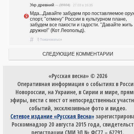
Укр древний
— (35604)
27.03 в 16:35
Мда...Давайте забудем про поставляемое оруж
спорт, "отмену" России в культурном плане, 
забудем все пакости и гадости. "Давайте жить 
дружно!" (Кот Леопольд). 
#
!
Пожаловаться
СЛЕДУЮЩИЕ КОММЕНТАРИИ
«Русская весна» © 2026
Оперативная информация о событиях в Росси
Новороссии, на Украине, в Сирии и мире, пря
эфиры, вести с мест от непосредственных участ
событий, эксклюзивные фото и видео.
Сетевое издание «Русская Весна»
зарегистрирова
Роскомнадзор 20 августа 2015 года, свидетельст
регистрации СМИ ЭЛ № ФС77 – 62791.