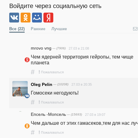
Войдите через социальную сеть
Все
(22)
Ранние
Лучшие
mrovo vng
— (7906)
27.03 в 21:08
Чем ядерней территория гейропы, тем чище 
планета
#
!
Пожаловаться
Oleg Pelin
— (10208)
27.03 в 20:35
Гомосеки негодують!
#
!
Пожаловаться
Епсель -Мопсель
— (15693)
27.03 в 19:07
Чем дальше от этих гамасеков,тем для нас лу
#
!
Пожаловаться