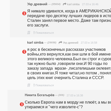
Укр древний
— (35604)
27.03 в 16:46
karl simba
Я нимало удивился, когда в АМЕРИКАНСКОЙ
передаче про десятку лучших лидеров в исто
Сталин занял первое место. Даже там призна
его заслуги.
#
!
Пожаловаться
karl simba
— (29698)
27.03 в 16:58
Укр древний
я рос в бесконечных рассказах участников 
войны,кто вернулся,как они шли в бой имене
этого великого человека.Был он строг и суров
так нужно было ,говорили они.И 90 годы по 
заказу запада  мрази- ,писателишьки оклевет
в своих книгах.Я тоже читал,но потом , понял 
цель этих книг очернить Сталина и СССР.
#
!
Пожаловаться
Никита Богатырёв
— (306)
27.03 в 16:38
Сколько Европа нам в морду не плюёт, а мы вс
утираемся и "чего изволите-с"?