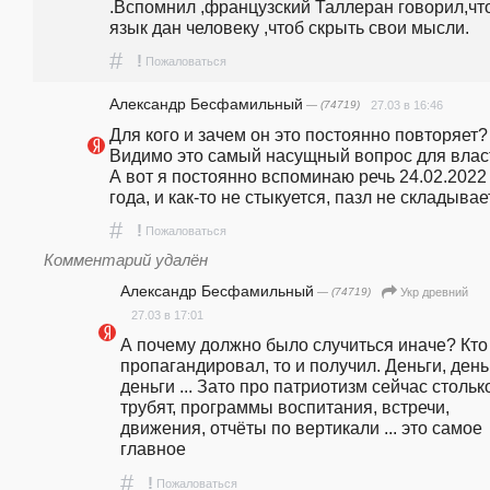
.Вспомнил ,французский Таллеран говорил,что
язык дан человеку ,чтоб скрыть свои мысли.
#
!
Пожаловаться
Александр Бесфамильный
— (74719)
27.03 в 16:46
Для кого и зачем он это постоянно повторяет? 
Видимо это самый насущный вопрос для власти
А вот я постоянно вспоминаю речь 24.02.2022 
года, и как-то не стыкуется, пазл не складывае
#
!
Пожаловаться
Комментарий удалён
Александр Бесфамильный
— (74719)
Укр древний
27.03 в 17:01
А почему должно было случиться иначе? Кто 
пропагандировал, то и получил. Деньги, деньг
деньги ... Зато про патриотизм сейчас столько
трубят, программы воспитания, встречи, 
движения, отчёты по вертикали ... это самое 
главное
#
!
Пожаловаться