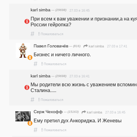
karl simba
— (29698)
27.03 в 16:45
При всем к вам уважении и признании,а на куя
России гейропка?
#
!
Пожаловаться
Павел Головачёв
— (816)
27.03 в 17:41
karl simba
Бизнес и ничего личного. 
#
!
Пожаловаться
karl simba
— (29698)
27.03 в 16:41
Мы родители всю жизнь с уважением вспомин
Сталина.....
#
!
Пожаловаться
Серж Чехофф
— (15163)
27.03 в 16:45
karl simba
Ему претил дух Анкориджа. И Женевы
#
!
Пожаловаться