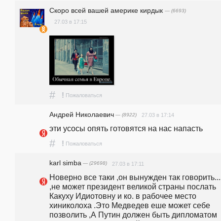
Скоро всей вашей америке кирдык
— (6693)
27.03 в 17:15
#
!
Пожаловаться
Андрей Николаевич
— (8922)
27.03 в 17:14
эти усосы опять готовятся на нас напасть
#
!
Пожаловаться
karl simba
— (29698)
27.03 в 17:11
Новерно все таки ,он вынужден так говорить...
,не может президент великой страны послать 
Какуху Идиотовну и ко. в рабочее место 
хиниколоха .Это Медведев еше может себе 
позволить ,А Путин должен быть дипломатом 