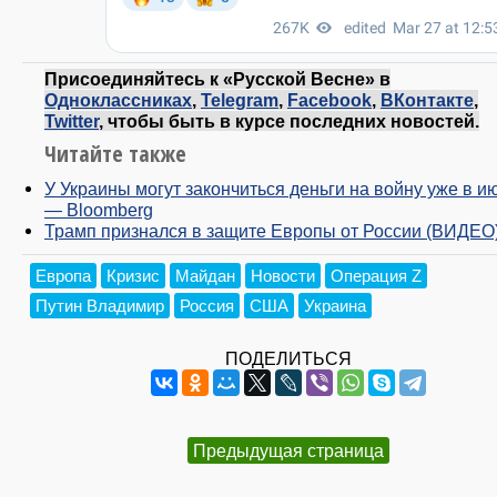
Присоединяйтесь к «Русской Весне» в
Одноклассниках
,
Telegram
,
Facebook
,
ВКонтакте
,
Twitter
, чтобы быть в курсе последних новостей.
Читайте также
У Украины могут закончиться деньги на войну уже в и
— Bloomberg
Трамп признался в защите Европы от России (ВИДЕО
Европа
Кризис
Майдан
Новости
Операция Z
Путин Владимир
Россия
США
Украина
ПОДЕЛИТЬСЯ
Предыдущая страница