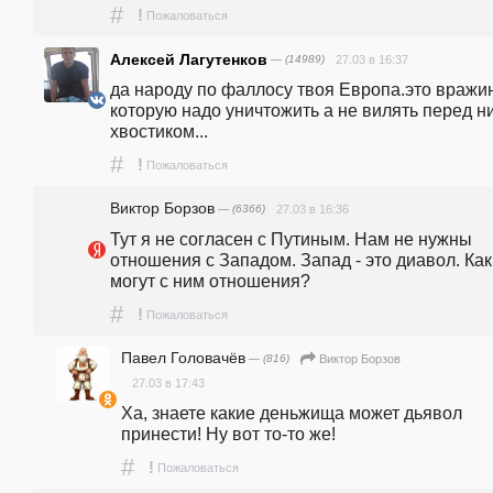
#
!
Пожаловаться
Алексей Лагутенков
— (14989)
27.03 в 16:37
да народу по фаллосу твоя Европа.это вражин
которую надо уничтожить а не вилять перед ни
хвостиком...
#
!
Пожаловаться
Виктор Борзов
— (6366)
27.03 в 16:36
Тут я не согласен с Путиным. Нам не нужны 
отношения с Западом. Запад - это диавол. Как
могут с ним отношения?
#
!
Пожаловаться
Павел Головачёв
— (816)
Виктор Борзов
27.03 в 17:43
Ха, знаете какие деньжища может дьявол 
принести! Ну вот то-то же!
#
!
Пожаловаться