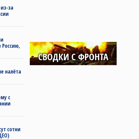
 из-за
ссии
ии
 Россию,
ле налёта
му с
ании
сут сотни
ДЕО)