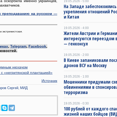
па оскорбила именно украинцев,
19.05.2026 - 5:00
захватчиков.
На Западе забеспокоились
укрепления отношений Ро
к преподаванию на русском —
и Китая
19.05.2026 - 4:00
к экстремистская.
Жители Австрии и Герман
интересуются переездом в
— генконсул
иках
,
Telegram
,
Facebook
,
новостей.
19.05.2026 - 2:00
В Киеве запаниковали пос
дронов ВСУ на Москву
ежимным нюхачом
 с «негритянской плантацией»
19.05.2026 - 1:00
Источник
Мошенники придумали схе
обвинениями в спонсиров
вров Сергей
МИД
терроризма
19.05.2026 - 0:30
100 рублей от каждого спа
жизней наших бойцов (ВИ