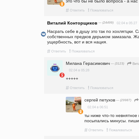
это что бы не было вопроса - а нас
#
!
Ответить
Пожаловаться
Виталий Конторщиков
— (24499)
02.04 в 05:27
Насрать себе в душу это так по хохлятцки. С
собственных предков дерьмом замазала. Жа
ущербность, вот и вся нация.
#
!
Ответить
Пожаловаться
Милана Герасимович
— (3123)
Вит
02.04 в 05:28
+++++
#
!
Ответить
Пожаловаться
сергей петухов
— (29987)
02.04 в 06:51
ты ниже что-то невнятное 
посыпались минусы. пиши
#
!
Ответить
Пожаловаться