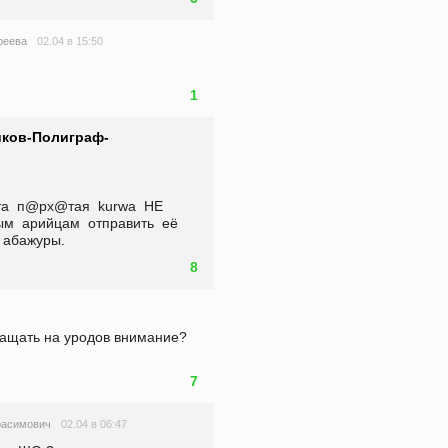
02.04 в 15:50
реева
1
ков-Полиграф-
та  п@px@тая  kurwa  НЕ  
м  арийцам  отправить  её  
  абажуры.
8
ращать на уродов внимание? 
7
02.04 в 06:47
расимович