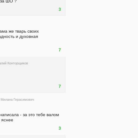
 за ШО ?
3
ама же тварь своих 
дность и духовная 
7
алий Конторщиков
7
Милана Герасимович
написала - за это тебе валом 
 яснее
3