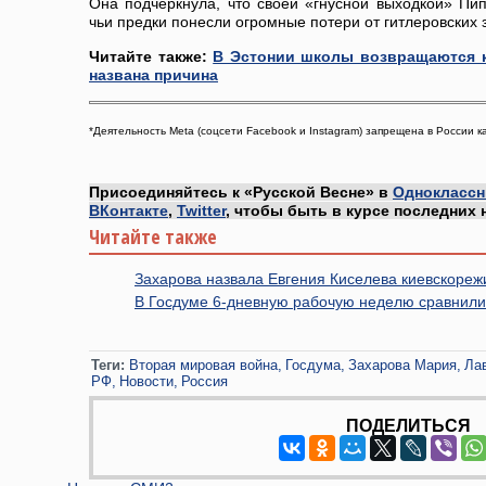
Она подчеркнула, что своей «гнусной выходкой» Пи
чьи предки понесли огромные потери от гитлеровских 
Читайте также:
В Эстонии школы возвращаются 
названа причина
*Деятельность Meta (соцсети Facebook и Instagram) запрещена в России ка
Присоединяйтесь к «Русской Весне» в
Одноклассн
ВКонтакте
,
Twitter
, чтобы быть в курсе последних 
Читайте также
Захарова назвала Евгения Киселева киевскор
В Госдуме 6-дневную рабочую неделю сравнили
Теги:
Вторая мировая война
Госдума
Захарова Мария
Ла
РФ
Новости
Россия
ПОДЕЛИТЬСЯ