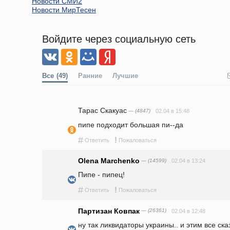
Новости СМИ2
Новости МирТесен
Войдите через социальную сеть
Все
(49)
Ранние
Лучшие
Тарас Скакуас
— (4847)
02.04 в 15:48
пипе подходит большая пи--да
#
!
Ответить
Пожаловаться
Olena Marchenko
— (14599)
02.04 в 13:24
Пипе - пипец!
#
!
Ответить
Пожаловаться
Партизан Ковпак
— (26361)
02.04 в 12:48
ну так ликвидаторы украины.. и этим все сказ