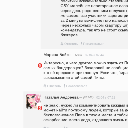
политики исключительно ставленник
СБУ. малейшее неосторожное слово 
через день родственники получают п
же самое. все участники зарегистри
за 2 минуты вычисляет кто написал
через несколько часом квартиру шт
комендатура. так что не стоит ссыл
блогеров
#
!
Ответить
Пожаловаться
Марина Бойко
— (289)
02.04 в 07:44
Интересно, а чего другого можно ждать от П
самых бандеровцев? Захаровой не сообщили?
кто её предков и прихлопнул. Если что, "мраз
высказывания этой самой Пипы.
#
!
Ответить
Пожаловаться
Наталья Андреева
— (83248)
02.04 в 07:21
не знаю, нужно ли комментировать каждый вы
может найти по-тихому людей, которые за д
беспозвоночное Пипа в тихом месте и табличк
оскорбление моего деда, отдавшего жизнь 