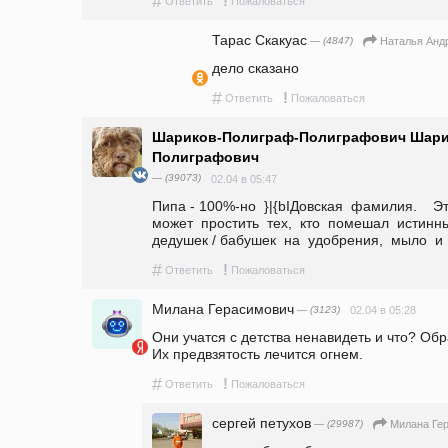
#
!
Ответить
Пожаловаться
Тарас Скакуас
— (4847)
Наталья Анд
дело сказано
#
!
Ответить
Пожаловаться
Шариков-Полиграф-Полиграфович Шари
Полиграфович
— (39073)
02.04 в 05:47
Пипа - 100%-но  }|{bIДовская  фамилия.    Э
может  простить  тех,  кто  помешал  истинны
дедушек / бабушек  на  удобрения,  мыло  и
#
!
Ответить
Пожаловаться
Милана Герасимович
— (3123)
02.04 в 05:28
Они учатся с детства ненавидеть и что? Об
Их предвзятость лечится огнем.
#
!
Ответить
Пожаловаться
сергей петухов
— (29987)
Милана Ге