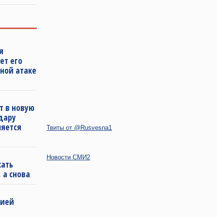
я
ет его
ной атаке
т в новую
удару
ляется
Твиты от @Rusvesna1
Новости СМИ2
кать
 а снова
бией