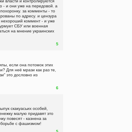
и власти и контролируются 
- и они уже на передовой. а 
охоронку. за комменты - то 
рованы по адресу. и цензура 
 нехороший коммент - и уже 
урмует СБУ или военная 
аться на мнение украинских 
5
ипы, если она потомок этих 
 Для неё мрази как раз те, 
и" это дословно из 
6
пук скакуасьих особей, 
енежку малую придавят это 
у повесят - казнена за 
в борьбе с фашизмом!
5