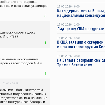
обрать что то старое... 
ают если всех своих украинцев 
17.05.2026 - 6:00
Как ядерная мечта Бангла
национальным консенсусо
3
17.05.2026 - 1:00
Лидерству США предрекли
дически строчит здесь 
. Итоги"???
16.05.2026 - 4:00
В США заявили о скверной
1
из-за поставок оружия Ки
16.05.2026 - 3:00
 за малым исключением. 
На Западе раскрыли смысл
еров из всех городов 404 и 
Трампа Зеленскому
3
02.04 в 08:29
.
акомыми - большинство там 
олностью подавленной волей к 
глядит твоя ссылка на мнение 
сткой цензурой все блогеры и 