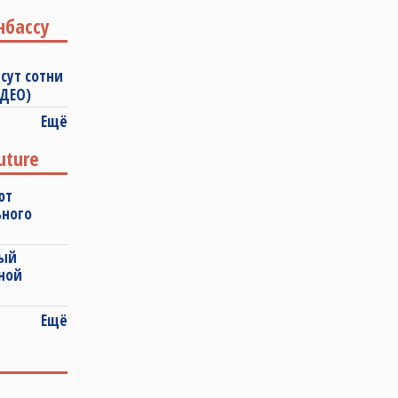
нбассу
сут сотни
ИДЕО)
Ещё
uture
ют
ьного
ный
ной
Ещё