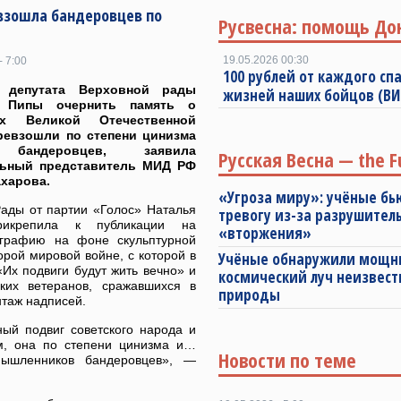
евзошла бандеровцев по
Русвесна: помощь До
19.05.2026 00:30
- 7:00
100 рублей от каждого спа
 депутата Верховной рады
жизней наших бойцов (В
и Пипы очернить память о
ах Великой Отечественной
ревзошли по степени цинизма
бандеровцев, заявила
Русская Весна — the F
ьный представитель МИД РФ
харова.
«Угроза миру»: учёные бь
Рады от партии «Голос» Наталья
тревогу из-за разрушител
икрепила к публикации на
«вторжения»
ографию на фоне скульптурной
рой мировой войне, с которой в
Учёные обнаружили мощ
Их подвиги будут жить вечно» и
космический луч неизвест
ких ветеранов, сражавшихся в
природы
нтаж надписей.
ый подвиг советского народа и
зм, она по степени цинизма и…
Новости по теме
мышленников бандеровцев», —