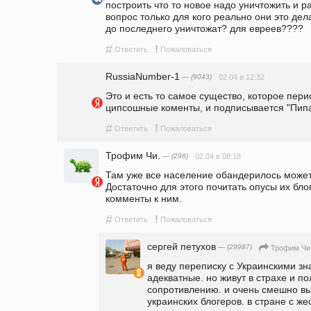
построить что то новое надо уничтожить и раз
вопрос только для кого реально они это дел
до последнего уничтожат? для евреев????
#
!
Ответить
Пожаловаться
RussiaNumber-1
— (9043)
02.04 в 12:32
Это и есть то самое существо, которое перио
ципсошные коменты, и подписывается "Пипа
#
!
Ответить
Пожаловаться
Трофим Чи.
— (298)
02.04 в 08:18
Там уже все население обандерилось может
Достаточно для этого почитать опусы их блог
комменты к ним.
#
!
Ответить
Пожаловаться
сергей петухов
— (29987)
Трофим Чи
я веду переписку с Украинскими зн
адекватные. но живут в страхе и п
сопротивлению. и очень смешно вы
украинских блогеров. в стране с же