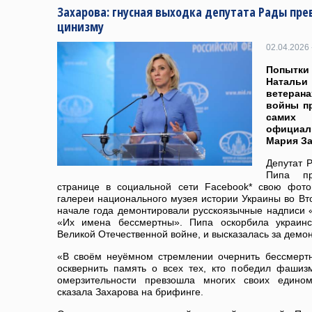
Захарова: гнусная выходка депутата Рады пр
цинизму
02.04.2026 
Попытки
Наталь
ветеран
войны п
самих 
официал
Мария За
Депутат 
Пипа пр
странице в социальной сети Facebook* свою фот
галереи национального музея истории Украины во Вто
начале года демонтировали русскоязычные надписи «
«Их имена бессмертны». Пипа оскорбила украинс
Великой Отечественной войне, и высказалась за демо
«В своём неуёмном стремлении очернить бессмертн
осквернить память о всех тех, кто победил фаши
омерзительности превзошла многих своих едино
сказала Захарова на брифинге.