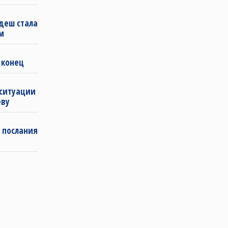
деш стала
м
 конец
 ситуации
еву
 послания