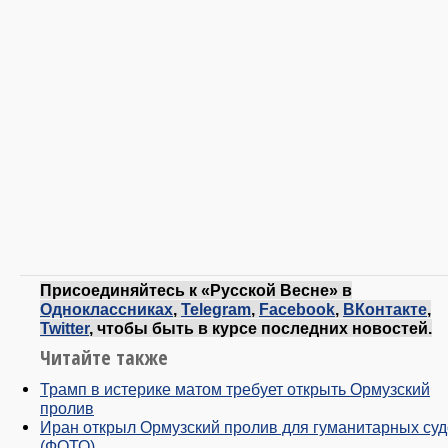
Присоединяйтесь к «Русской Весне» в
Одноклассниках
,
Telegram
,
Facebook
,
ВКонтакте
,
Twitter
, чтобы быть в курсе последних новостей.
Читайте также
Трамп в истерике матом требует открыть Ормузский
пролив
Иран открыл Ормузский пролив для гуманитарных су
(ФОТО)