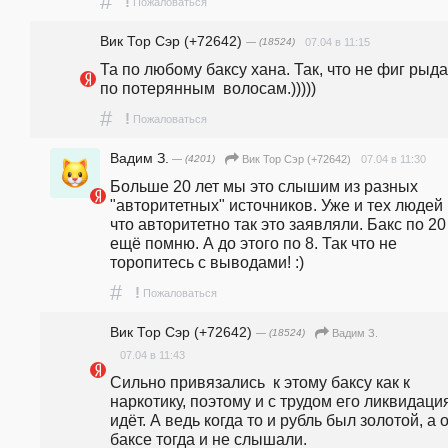
#
!
Пожаловаться
Вик Тор Сэр (+72642)
— (18524)
07.04 в 11:15
Та по любому баксу хана. Так, что не фиг рыдат
по потерянным  волосам.)))))
#
!
Пожаловаться
Вадим З.
— (4201)
07.04 в 11:30
Вик Тор Сэр (+72642)
Больше 20 лет мы это слышим из разных 
"авторитетных" источников. Уже и тех людей н
что авторитетно так это заявляли. Бакс по 20 
ещё помню. А до этого по 8. Так что не 
торопитесь с выводами! :)
#
!
Пожаловаться
Вик Тор Сэр (+72642)
— (18524)
Вадим З.
07.04 в 11:43
Сильно привязались  к этому баксу как к 
наркотику, поэтому и с трудом его ликвидация
идёт. А ведь когда то и рубль был золотой, а о
баксе тогда и не слышали. 