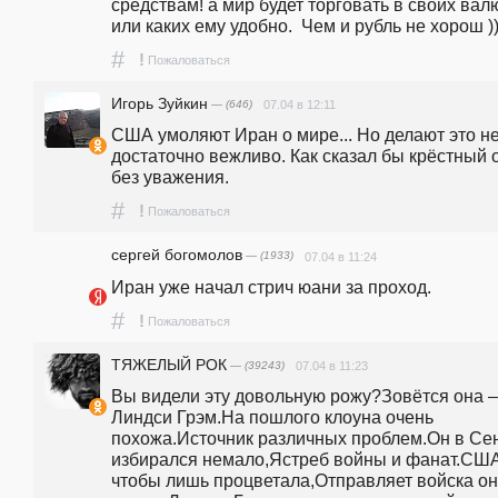
средствам! а мир будет торговать в своих валю
или каких ему удобно.  Чем и рубль не хорош )
#
!
Пожаловаться
Игорь Зуйкин
— (646)
07.04 в 12:11
США умоляют Иран о мире... Но делают это не
достаточно вежливо. Как сказал бы крёстный о
без уважения.
#
!
Пожаловаться
сергей богомолов
— (1933)
07.04 в 11:24
Иран уже начал стрич юани за проход. 
#
!
Пожаловаться
ТЯЖЕЛЫЙ РОК
— (39243)
07.04 в 11:23
Вы видели эту довольную рожу?Зовётся она – 
Линдси Грэм.На пошлого клоуна очень 
похожа.Источник различных проблем.Он в Сен
избирался немало,Ястреб войны и фанат.США
чтобы лишь процветала,Отправляет войска он 