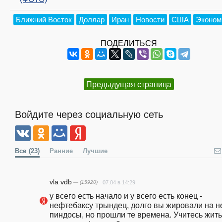
Ближний Восток
Доллар
Иран
Новости
США
Эконом
ПОДЕЛИТЬСЯ
Предыдущая страница
Войдите через социальную сеть
Все
(23)
Ранние
Лучшие
vla vdb
— (15920)
07.04 в 14:29
у всего есть начало и у всего есть конец - 
нефтебаксу трындец, долго вы жировали на не
пиндосы, но прошли те времена. Учитесь жить 