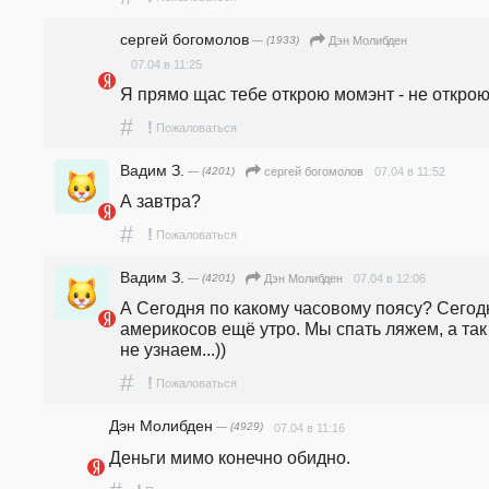
сергей богомолов
— (1933)
Дэн Молибден
07.04 в 11:25
Я прямо щас тебе открою момэнт - не открою
#
!
Пожаловаться
Вадим З.
— (4201)
07.04 в 11:52
сергей богомолов
А завтра?
#
!
Пожаловаться
Вадим З.
— (4201)
07.04 в 12:06
Дэн Молибден
А Сегодня по какому часовому поясу? Сегодн
америкосов ещё утро. Мы спать ляжем, а так 
не узнаем...))
#
!
Пожаловаться
Дэн Молибден
— (4929)
07.04 в 11:16
Деньги мимо конечно обидно.