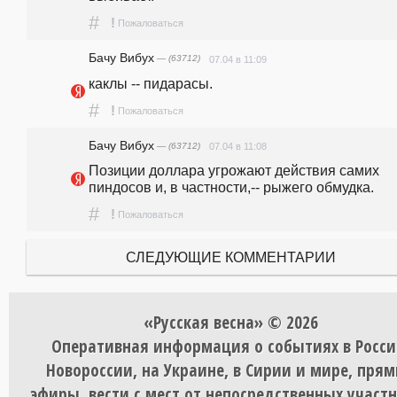
#
!
Пожаловаться
Бачу Вибух
— (63712)
07.04 в 11:09
каклы -- пидарасы.
#
!
Пожаловаться
Бачу Вибух
— (63712)
07.04 в 11:08
Позиции доллара угрожают действия самих 
пиндосов и, в частности,-- рыжего обмудка.
#
!
Пожаловаться
СЛЕДУЮЩИЕ КОММЕНТАРИИ
«Русская весна» © 2026
Оперативная информация о событиях в Росси
Новороссии, на Украине, в Сирии и мире, пря
эфиры, вести с мест от непосредственных участ