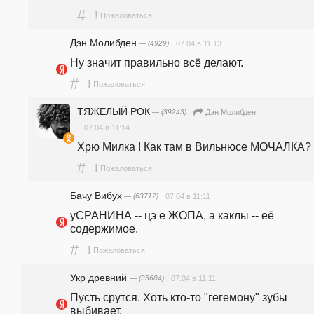
#
!
Пожаловаться
Дэн Молибден
— (4929)
07.04 в 11:13
Ну значит правильно всё делают.
#
!
Пожаловаться
ТЯЖЕЛЫЙ РОК
— (39243)
Дэн Молибден
07.04 в 11:14
Хрю Милка ! Как там в Вильнюсе МОЧАЛКА?
#
!
Пожаловаться
Бачу Вибух
— (63712)
07.04 в 11:11
уСРАНИНА -- цэ е ЖОПА, а каклы -- её 
содержимое.
#
!
Пожаловаться
Укр древний
— (35604)
07.04 в 11:11
Пусть срутся. Хоть кто-то "гегемону" зубы 
выбивает.