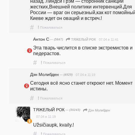
назад. Линдси Грэм — сторонник санкций 
жестких,Внешней политики интервенций.Для 
России — враг он серьезный,как кот помойный
Киеве ждет он оваций и встреч.!
#
!
Пожаловаться
Антон С
— (5847)
07.04 в 11:41
ТЯЖЕЛЫЙ РОК
Эта тварь числится в списке экстремистов и 
педерастов.
#
!
Пожаловаться
Дэн Молибден
— (4929)
07.04 в 11:19
Сегодня всё ясно станет откроют нет. Момент 
истины.
#
!
Пожаловаться
ТЯЖЕЛЫЙ РОК
— (39243)
Дэн Молибден
07.04 в 11:19
Užsičiaupk, kvaily.!
#
!
Пожаловаться