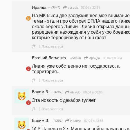
Ираида
— (5047)
07.04 в 23:54
vla vdb
На МК были две заслужившее моё внимание 
темы - эта, и про обстрел БПЛА нашего танке
около берегов Ливии - Ливия открыла данные
разрешении нахождения у себя укро боевиков
которые терроризируют наш флот
#
!
Пожаловаться
Евгений Левченко
— (24825)
08.04 в 05:04
Ираида
Ливия уже собственно не государство, а 
территория..
#
!
Пожаловаться
Вадим З.
— (4201)
08.04 в 00:08
vla vdb
Эта новость с декабря гуляет
#
!
Пожаловаться
Вадим З.
— (4201)
07.04 в 23:56
Ираида
))) У Царёва и 2-я Мировая война началась в 