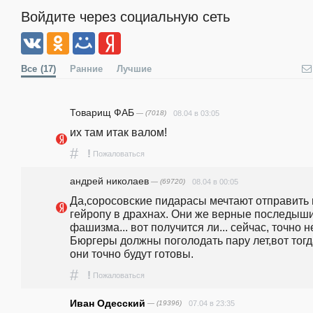
Войдите через социальную сеть
Все
(17)
Ранние
Лучшие
Товарищ ФАБ
— (7018)
08.04 в 03:05
их там итак валом!
#
!
Пожаловаться
андpeй николаев
— (69720)
08.04 в 00:05
Да,соросовские пидарасы мечтают отправить 
гейропу в драхнах. Они же верные последыши
фашизма... вот получится ли... сейчас, точно нет
Бюргеры должны поголодать пару лет,вот тогд
они точно будут готовы.
#
!
Пожаловаться
Иван Одесский
— (19396)
07.04 в 23:35