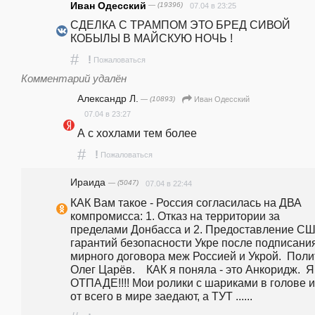
Иван Одесский
— (19396)
07.04 в 23:25
СДЕЛКА С ТРАМПОМ ЭТО БРЕД СИВОЙ 
КОБЫЛЫ В МАЙСКУЮ НОЧЬ !
#
!
Пожаловаться
Комментарий удалён
Александр Л.
— (10893)
Иван Одесский
07.04 в 23:27
А с хохлами тем более 
#
!
Пожаловаться
Ираида
— (5047)
07.04 в 22:44
КАК Вам такое - Россия согласилась на ДВА 
компромисса: 1. Отказ на территории за 
пределами Донбасса и 2. Предоставление СШ
гарантий безопасности Укре после подписания
мирного договора меж Россией и Укрой.  Полит
Олег Царёв.    КАК я поняла - это Анкоридж.  Я 
ОТПАДЕ!!!! Мои ролики с шариками в голове и 
от всего в мире заедают, а ТУТ ......