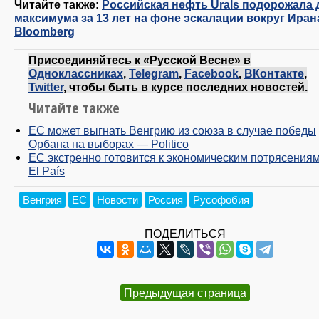
Читайте также:
Российская нефть Urals подорожала 
максимума за 13 лет на фоне эскалации вокруг Иран
Bloomberg
Присоединяйтесь к «Русской Весне» в
Одноклассниках
,
Telegram
,
Facebook
,
ВКонтакте
,
Twitter
, чтобы быть в курсе последних новостей.
Читайте также
ЕС может выгнать Венгрию из союза в случае победы
Орбана на выборах — Politico
ЕС экстренно готовится к экономическим потрясения
El País
Венгрия
ЕС
Новости
Россия
Русофобия
ПОДЕЛИТЬСЯ
Предыдущая страница