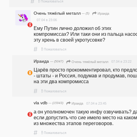
#
!
Пожаловаться
Очень тяжёлый металл
— (5)
Ираида
07.04 в 23:06
Ему Путин лично доложил об этих 
компромиссах? Или таки они из пальца насос
эту хрень в своей укротусовке?
#
!
Пожаловаться
Ираида
— (5047)
07.04 в 23:22
Очень тяжёлый металл
Царёв просто прокомментировал, кто предло
- штаты - и Россия, подумав и продумав, пош
на эти два компромисса
#
!
Пожаловаться
vla vdb
— (15943)
07.04 в 23:45
Ираида
а он уполномочен такую инфу озвучивать? да
если допустить что сие имело место на каком 
из множества этапов переговоров.
#
!
Пожаловаться