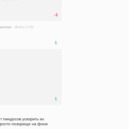
-1
08.04 в 17:09
ритянин
1
1
т пиндосов ускорить их 
просто позорище на фоне 