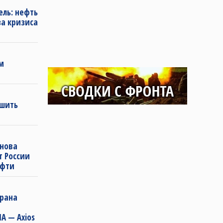
ель: нефть
за кризиса
м
ешить
снова
т России
ефти
Ирана
А — Axios