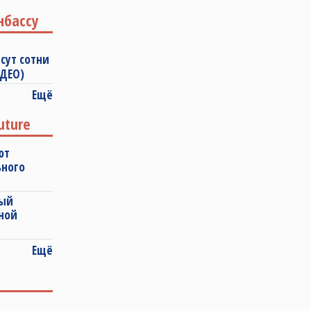
нбассу
сут сотни
ИДЕО)
Ещё
uture
ют
ьного
ный
ной
Ещё