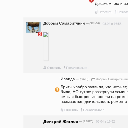
Докажем, если ве
#
!
Ответить
Пожало
Добрый Самаритянин
— (58406)
08.04 в 16:53
#
!
Ответить
Пожаловаться
Ираида
— (5048)
Добрый Самаритянин
Бриты храбро заявили, что нет-нет,
было, НО тут же развернули эсминец
смогли быстренько пошли на ремонт
называется, длительность ремонта
#
!
Ответить
Пожаловаться
Дмитрий Жиглов
— (12070)
08.04 в 16:52