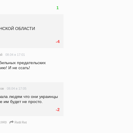
1
НСКОЙ ОБЛАСТИ 
-4
08.04 в 17:01
ий
бильных предательских 
ию! И не ссать!
08.04 в 17:05
тов
вала людям что они украинцы 
е им будет не просто.
-2
160)
Retli Ret