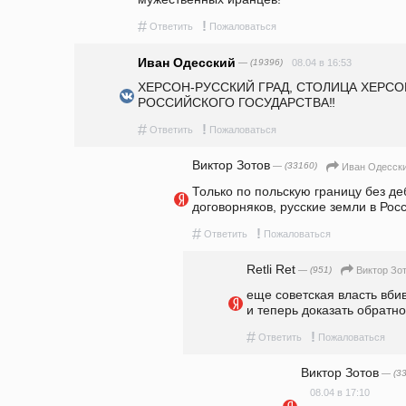
#
!
Ответить
Пожаловаться
Иван Одесский
— (19396)
08.04 в 16:53
ХЕРСОН-РУССКИЙ ГРАД, СТОЛИЦА ХЕРСО
РОССИЙСКОГО ГОСУДАРСТВА‼️
#
!
Ответить
Пожаловаться
Виктор Зотов
— (33160)
Иван Одесск
Только по польскую границу без де
договорняков, русские земли в Росс
#
!
Ответить
Пожаловаться
Retli Ret
— (951)
Виктор Зо
еще советская власть вби
и теперь доказать обратно
#
!
Ответить
Пожаловаться
Виктор Зотов
— (33
08.04 в 17:10