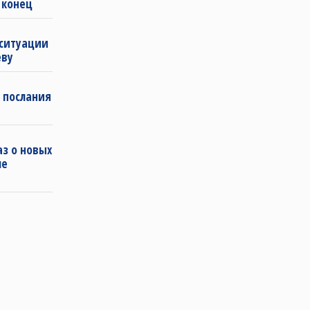
 конец
 ситуации
еву
 послания
з о новых
ле