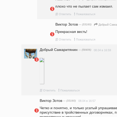
плохо что не пылает сам измаил.
#
!
Ответить
Пожаловаться
Виктор Зотов
— (33160)
Добрый Сама
Прекрасная весть!
#
!
Ответить
Пожаловаться
Добрый Самаритянин
— (58406)
08.04 в 16:59
#
!
Ответить
Пожаловаться
Виктор Зотов
— (33160)
08.04 в 16:57
Четко и понятно, и только усатый упрашивае
присутствие в тройственных договорняках, 
мужественных иранцев!