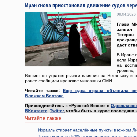
Иран снова приостановил движение судов чер
08.04.2026 
Глава М
заявил 
Тегеран
прекраще
даст отве
В Иране в
если Изр
на дости
уровнях, 
Вашингтон утратил рычаги влияния на Нетаньяху и н
ранее сообщили иранские чиновники СМИ.
Читайте также:
Еще одна страна объявила се
Ближнем Востоке
Присоединяйтесь к «Русской Весне» в
Одноклассн
ВКонтакте
,
Twitter
, чтобы быть в курсе последних 
Читайте также
Израиль стирает населённые пункты в южном Л
Трамп угрожает 50%-ными пошлинами за постав