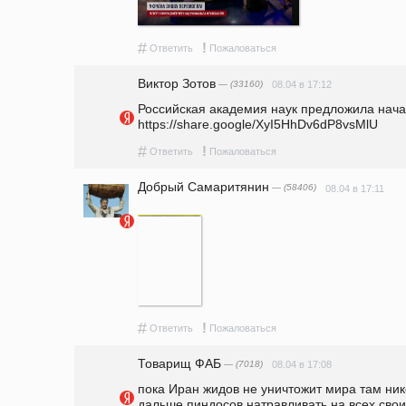
#
!
Ответить
Пожаловаться
Виктор Зотов
— (33160)
08.04 в 17:12
Российская академия наук предложила начат
https://share.google/XyI5HhDv6dP8vsMlU 
#
!
Ответить
Пожаловаться
Добрый Самаритянин
— (58406)
08.04 в 17:11
#
!
Ответить
Пожаловаться
Товарищ ФАБ
— (7018)
08.04 в 17:08
пока Иран жидов не уничтожит мира там нико
дальше пиндосов натравливать на всех своих