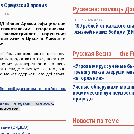
ез Ормузский пролив
Русвесна: помощь До
- 19:41
18.05.2026 03:00
ИД Ирана Аракчи официально
100 рублей от каждого спа
пакистанским посредникам:
жизней наших бойцов (В
 рассматривает нарушения
ния огня в Иране и Ливане и
т.
Русская Весна — the F
сё больше склоняются к выводу:
аиль продолжит атаки, несмотря
гнутые договорённости на всех
«Угроза миру»: учёные бь
это свидетельствует о том, что
тревогу из-за разрушител
е может сдержать его действия,
«вторжения»
Учёные обнаружили мощ
бя победителем в войне на
космический луч неизвест
природы
иках
,
Telegram
,
Facebook
,
новостей.
Новости по теме
иване (ВИДЕО)
ки оружия Ирану