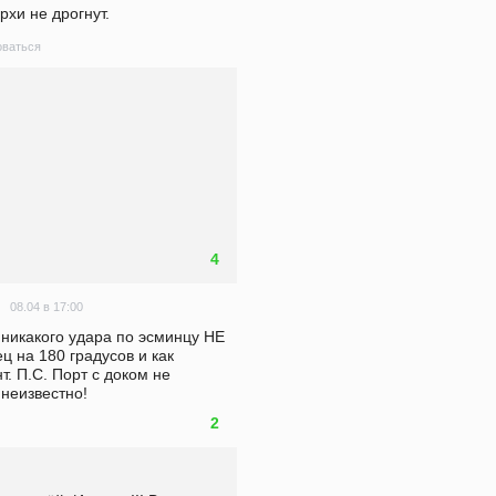
рхи не дрогнут.
ваться
4
08.04 в 17:00
 никакого удара по эсминцу НЕ 
 на 180 градусов и как 
. П.С. Порт с доком не 
 неизвестно!
2