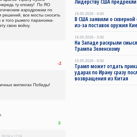
Лидерству США предрекли
ередь ту клоаку!  По ЯО 
егическим аэродромам по 
16.05.2026 - 4:00
решений, все мосты сносить  
В США заявили о скверной
и и того рыжего параноика-
из-за поставок оружия Ки
ту свою войну.
16.05.2026 - 3:00
На Западе раскрыли смысл
Трампа Зеленскому
15.05.2026 - 9:00
-2
Трамп может отдать прика
ударах по Ирану сразу пос
возвращения из Китая
ничных митингах Победы!
.
3
08.04 в 17:04