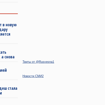
т в новую
удару
ляется
кать
 а снова
Твиты от @Rusvesna1
бией
Новости СМИ2
деш стала
м