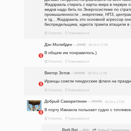
Жидзраиль стирать с карты мира в первую оч
жидов надо бить по Энергосистеме по страт
промышленности , энергетике, НПЗ, центрам 
и тд... Жидзраиль это основной агрессор он
беспредельщика, идиота трампа втащили в э
#
!
Ответить
Пожаловаться
Дэн Молибден
— (4948)
08.04 в 17:06
В общем им понравилось.)
#
!
Ответить
Пожаловаться
Виктор Зотов
— (33160)
08.04 в 17:06
Иранцы сожгли пиндосские флаги на празд
#
!
Ответить
Пожаловаться
Добрый Самаритянин
— (58406)
08.04 в 17:03
В порту Измаила полыхает судно с топливом
#
!
Ответить
Пожаловаться
Retli Ret
— (951)
Добрый Самаритянин