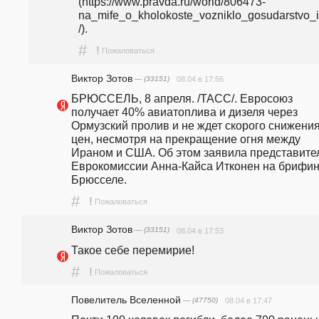
(https://www.pravda.ru/world/806473-
na_mife_o_kholokoste_vozniklo_gosudarstvo_iz
/).
#
!
Пожаловаться
Виктор Зотов
— (33151)
08.04 в 17:56
БРЮССЕЛЬ, 8 апреля. /ТАСС/. Евросоюз 
получает 40% авиатоплива и дизеля через 
Ормузский пролив и не ждет скорого снижения
цен, несмотря на прекращение огня между 
Ираном и США. Об этом заявила представител
Еврокомиссии Анна-Кайса Итконен на брифинг
Брюсселе. 
#
!
Пожаловаться
Виктор Зотов
— (33151)
08.04 в 17:53
Такое себе перемирие!
#
!
Пожаловаться
Повелитель Вселенной
— (47750)
08.04 в 17:47