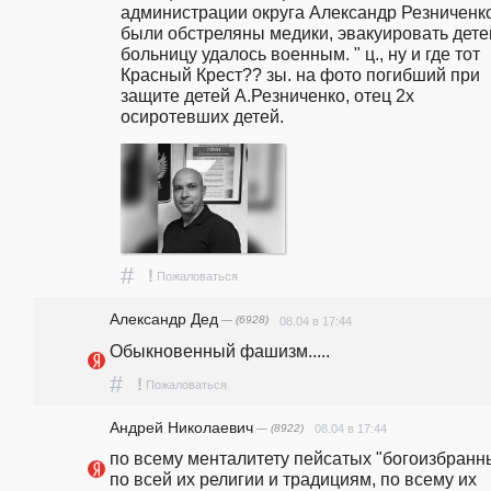
администрации округа Александр Резниченко,
были обстреляны медики, эвакуировать детей
больницу удалось военным. " ц., ну и где тот 
Красный Крест?? зы. на фото погибший при 
защите детей А.Резниченко, отец 2х 
осиротевших детей.
#
!
Пожаловаться
Александр Дед
— (6928)
08.04 в 17:44
Обыкновенный фашизм.....
#
!
Пожаловаться
Андрей Николаевич
— (8922)
08.04 в 17:44
по всему менталитету пейсатых "богоизбранны
по всей их религии и традициям, по всему их 