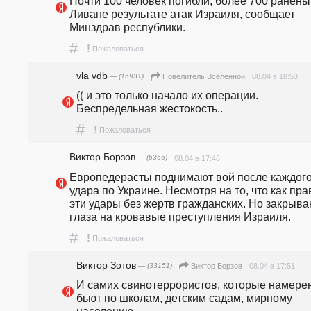
Почти 100 человек погибли, более 700 ранены 
Ливане результате атак Израиля, сообщает 
Минздрав республики. 
#
!
Пожаловаться
vla vdb
— (15931)
08.04 в 18:53
Повелитель Вселенной
(( и это только начало их операции. 
Беспредельная жестокость..
#
!
Пожаловаться
Виктор Борзов
— (6366)
08.04 в 17:46
Европедерасты поднимают вой после каждого
удара по Украине. Несмотря на то, что как пра
эти удары без жертв гражданских. Но закрыва
глаза на кровавые преступления Израиля.
#
!
Пожаловаться
Виктор Зотов
— (33151)
08.04 в 17:51
Виктор Борзов
И самих свинотеррористов, которые намерен
бьют по школам, детским садам, мирному 
населению.