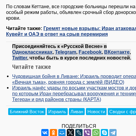
По словам Кеттане, все городские больницы перешли на
особый режим работы, объявлен срочный сбор донорск
крови.
Читайте также:
Гремят новые взрывы: Иран атакова
Кувейт и ОАЭ в ответ на срыв перемирия
Присоединяйтесь к «Русской Весне» в
Одноклассниках
,
Telegram
,
Facebook
,
ВКонтакте
,
Twitter
, чтобы быть в курсе последних новостей.
Читайте также
Чудовищная бойня в Ливане: Израиль проводит опер
«Вечная тьма», ровняя города с землёй (ВИДЕО)
Израиль нанёс удары по восьми участкам мостов и дор
по которым Иран перебрасывал вооружения и техник
Тегеран и ряд районов страны (КАРТА)
Ближний Восток
Израиль
Ливан
Новости
Сводки с фр
ПОДЕЛИТЬСЯ