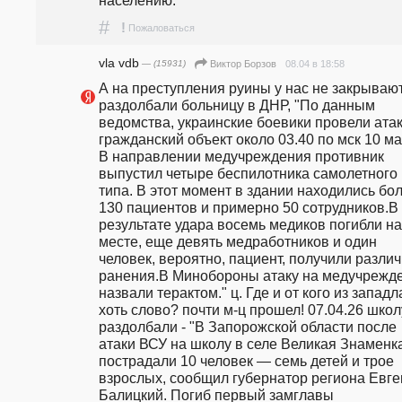
#
!
Пожаловаться
vla vdb
— (15931)
08.04 в 18:58
Виктор Борзов
А на преступления руины у нас не закрывают
раздолбали больницу в ДНР, "По данным 
ведомства, украинские боевики провели атаку
гражданский объект около 03.40 по мск 10 мар
В направлении медучреждения противник 
выпустил четыре беспилотника самолетного 
типа. В этот момент в здании находились бол
130 пациентов и примерно 50 сотрудников.В 
результате удара восемь медиков погибли на 
месте, еще девять медработников и один 
человек, вероятно, пациент, получили различ
ранения.В Минобороны атаку на медучрежде
назвали терактом." ц. Где и от кого из западла
хоть слово? почти м-ц прошел! 07.04.26 школу
раздолбали - "В Запорожской области после 
атаки ВСУ на школу в селе Великая Знаменка
пострадали 10 человек — семь детей и трое 
взрослых, сообщил губернатор региона Евге
Балицкий. Погиб первый замглавы 