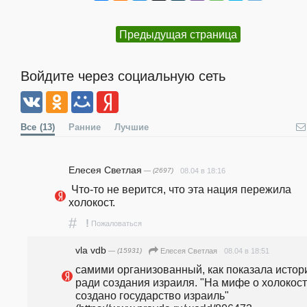
Предыдущая страница
Войдите через социальную сеть
Все
(13)
Ранние
Лучшие
Елесея Светлая
— (2697)
08.04 в 18:16
 Что-то не верится, что эта нация пережила 
холокост.
#
!
Пожаловаться
vla vdb
— (15931)
08.04 в 18:51
Елесея Светлая
самими организованный, как показала история
ради создания израиля. "На мифе о холокост
создано государство израиль" 