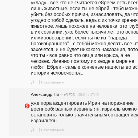
укладу - все кто не считается е8реем есть всег
лишь животные. если ты не е8рей - тебя можно
убить без особых причин, изнасиловать, да что
угодно с тобой сделать, ведь с их точки зрения 
животное, лишь похожее на человека. это глуб
в их сознании, уже более тысячи лет. это основ
их мировоззрения. если ты не из  "народа 
богоизбранного" - с тобой можно делать все чт
захочется, и не будет никакого наказания, пото
что ты - все равно что овца или крыса, а не 
человек. Именно поэтому их везде в мире не 
любят. Е6реи - самые конченые нацисты во вс
истории человечества. 
#
!
Пожаловаться
Александр Не
— (41709)
08.04 в 17:40
уже пора акцентировать Иран на поражение 
военнообязанных израильтян. израиль можно 
остановить только значительным сокращением
израильтян
#
!
Пожаловаться