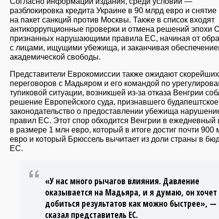
Согласно информации издания, среди условий —
разблокировка кредита Украине в 90 млрд евро и снятие
на пакет санкций против Москвы. Также в список входят
антикоррупционные проверки и отмена решений эпохи 
признанных нарушающими правила ЕС, начиная от обр
с лицами, ищущими убежища, и заканчивая обеспечени
академической свободы.
Представители Еврокомиссии также ожидают скорейших
переговоров с Мадьяром и его командой по урегулиров
тупиковой ситуации, возникшей из-за отказа Венгрии со
решение Европейского суда, признавшего будапештское
законодательство о предоставлении убежища нарушени
правил ЕС. Этот спор обходится Венгрии в ежедневный
в размере 1 млн евро, который в итоге достиг почти 900 
евро и который Брюссель вычитает из доли страны в бю
ЕС.
«У нас много рычагов влияния. Давление
оказывается на Мадьяра, и я думаю, он хочет
добиться результатов как можно быстрее», —
сказал представитель ЕС.