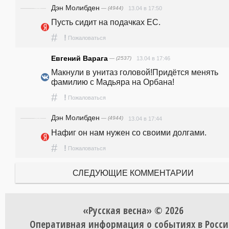
Дэн Молибден
— (4944)
13.04 в 17:50
Пусть сидит на подачках ЕС.
#
!
Пожаловаться
Евгений Варага
— (2537)
13.04 в 17:46
Макнули в унитаз головой!Придётся менять 
фамилию с Мадьяра на Орбана!
#
!
Пожаловаться
Дэн Молибден
— (4944)
13.04 в 17:44
Нафиг он нам нужен со своими долгами.
#
!
Пожаловаться
СЛЕДУЮЩИЕ КОММЕНТАРИИ
«Русская весна» © 2026
Оперативная информация о событиях в Росси