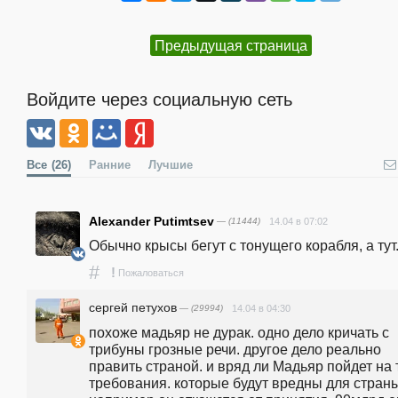
Предыдущая страница
Войдите через социальную сеть
Все
(26)
Ранние
Лучшие
Alexander Putimtsev
— (11444)
14.04 в 07:02
Обычно крысы бегут с тонущего корабля, а тут..
#
!
Пожаловаться
сергей петухов
— (29994)
14.04 в 04:30
похоже мадьяр не дурак. одно дело кричать с 
трибуны грозные речи. другое дело реально 
править страной. и вряд ли Мадьяр пойдет на т
требования. которые будут вредны для страны