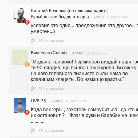
Виталий Коченков(не плюсика ради) (
бульбашское быдло и тварь)
— (7918)
13.04 в 18:04
условия это одно... предложения это другое... т
уместен...)
#
!
Пожаловаться
Вячеслав (Слава)
— (46142)
13.04 в 17:59
"Мадьяр, тварюко! Тэрминово виддай наши гро
ти 90 лярдив, що вынна нам Эуропа. Бо вжэ у 
нашого головного пианиста сылы нэма по 
клавишам клацяты. Бо нэма що красты." 
#
!
Пожаловаться
UVB-76 .
— (2483)
13.04 в 17:50
Када венгеры , захотели самоубиться , да кто ж
их остановит ?    Флаг в руки и барабан на шею
............
#
!
Пожаловаться