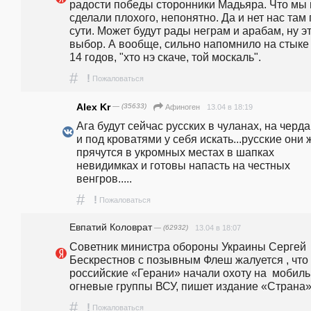
радости победы сторонники Мадьяра. Что мы 
сделали плохого, непонятно. Да и нет нас там п
сути. Может будут рады неграм и арабам, ну эт
выбор. А вообще, сильно напомнило на стыке 
14 годов, "хто нэ скаче, той москаль".
#
!
Пожаловаться
Alex Kr
— (35633)
13.04 в 18:19
Афиноген
Ага будут сейчас русских в чуланах, на черда
и под кроватями у себя искать...русские они ж
прячутся в укромных местах в шапках 
невидимках и готовы напасть на честных 
венгров.....
#
!
Пожаловаться
Евпатий Коловрат
— (62932)
13.04 в 18:07
Советник министра обороны Украины Сергей 
Бескрестнов с позывным Флеш жалуется , что 
российские «Герани» начали охоту на  мобиль
огневые группы ВСУ, пишет издание «Страна»
#
!
Пожаловаться