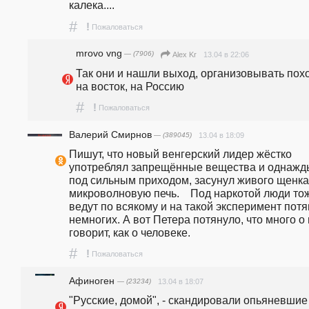
калека....
#
!
Пожаловаться
mrovo vng
— (7906)
13.04 в 22:06
Alex Kr
Так они и нашли выход, организовывать похо
на восток, на Россию
#
!
Пожаловаться
Валерий Смирнов
— (389045)
13.04 в 18:09
Пишут, что новый венгерский лидер жёстко 
употреблял запрещённые вещества и однажды
под сильным приходом, засунул живого щенка 
микроволновую печь.    Под наркотой люди тож
ведут по всякому и на такой эксперимент потян
немногих. А вот Петера потянуло, что много о 
говорит, как о человеке.
#
!
Пожаловаться
Афиноген
— (23234)
13.04 в 18:07
"Русские, домой", - скандировали опьяневшие 