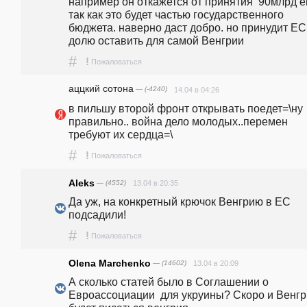
например он откажется от принятия  90млрд ев
так как это будет частью государственного 
бюджета. наверно даст добро. но принудит ЕС 
долю оставить для самой Венгрии
#
!
Пожаловаться
аццкий сотона
— (-4240)
14.04 в 04:26
в пильшу второй фронт открывать поедет=\ну 
правильно.. война дело молодых..перемен 
требуют их сердца=\
#
!
Пожаловаться
Aleks
— (4552)
13.04 в 20:35
Да уж, на конкретный крючок Венгрию в ЕС 
подсадили!
#
!
Пожаловаться
Olena Marchenko
— (14602)
13.04 в 20:09
А сколько статей было в Соглашении о 
Евроассоциации  для укруины? Скоро и Венгр