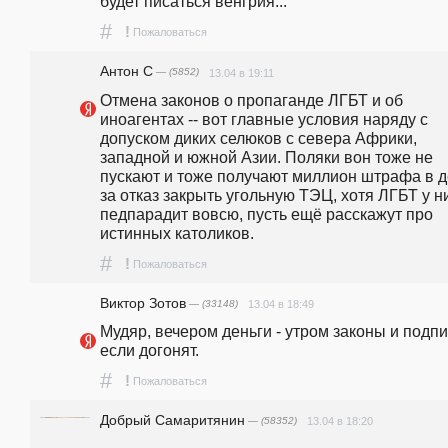
будет писаться венгрия...
#
!
Пожаловаться
Антон С
— (5852)
13.04 в 19:11
Отмена законов о пропаганде ЛГБТ и об 
иноагентах -- вот главные условия наряду с 
допуском диких селюков с севера Африки, 
западной и южной Азии. Поляки вон тоже не 
пускают и тоже получают миллион штрафа в д
за отказ закрыть угольную ТЭЦ, хотя ЛГБТ у ни
педпарадит вовсю, пусть ещё расскажут про 
истинных католиков.
#
!
Пожаловаться
Виктор Зотов
— (33148)
13.04 в 18:49
Мудяр, вечером деньги - утром законы и подпис
если догонят.
#
!
Пожаловаться
Добрый Самаритянин
— (58352)
13.04 в 18:20