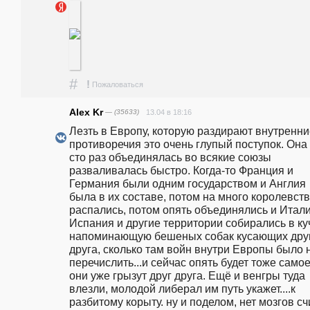
#
!
Пожаловаться
Alex Kr
— (35633)
13.04 в 18:16
Лезть в Европу, которую раздирают внутренни
противоречия это очень глупый поступок. Она 
сто раз объединялась во всякие союзы 
разваливалась быстро. Когда-то Франция и 
Германия были одним государством и Англия 
была в их составе, потом на много королевств 
распались, потом опять объединялись и Италия
Испания и другие территории собирались в куч
напоминающую бешеных собак кусающих друг
друга, сколько там войн внутри Европы было н
перечислить...и сейчас опять будет тоже самое,
они уже грызут друг друга. Ещё и венгры туда 
влезли, молодой либерал им путь укажет....к 
разбитому корыту. ну и поделом, нет мозгов сч