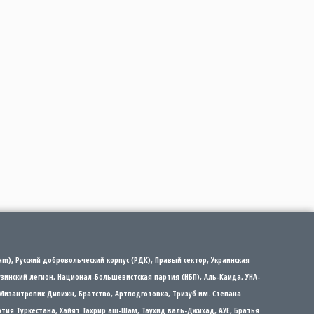
m), Русский добровольческий корпус (РДК), Правый сектор, Украинская
рузинский легион, Национал-Большевистская партия (НБП), Аль-Каида, УНА-
Мизантропик Дивижн, Братство, Артподготовка, Тризуб им. Степана
партия Туркестана, Хайят Тахрир аш-Шам, Таухид валь-Джихад, АУЕ, Братья