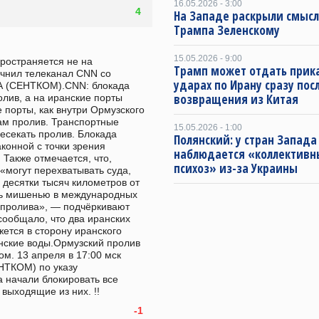
16.05.2026 - 3:00
4
На Западе раскрыли смысл
Трампа Зеленскому
15.05.2026 - 9:00
остраняется не на 
Трамп может отдать прика
очнил телеканал CNN со 
ударах по Ирану сразу пос
 (СЕНТКОМ).CNN: блокада 
возвращения из Китая
ив, а на иранские порты  
порты, как внутри Ормузского 
сам пролив. Транспортные 
15.05.2026 - 1:00
есекать пролив. Блокада 
Полянский: у стран Запада
онной с точки зрения 
наблюдается «коллектив
Также отмечается, что, 
психоз» из-за Украины
могут перехватывать суда, 
десятки тысяч километров от 
ть мишенью в международных 
 пролива», — подчёркивают 
ообщало, что два иранских 
ется в сторону иранского 
нские воды.Ормузский пролив 
м. 13 апреля в 17:00 мск 
ТКОМ) по указу 
начали блокировать все 
выходящие из них. !!
-1