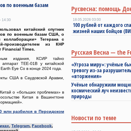
ров по военным базам
Русвесна: помощь До
18.05.2026 03:00
- 14:30
100 рублей от каждого спа
пользовал китайский спутник
жизней наших бойцов (В
ров по военным базам США, о
й коллаборации» Тегерана с
ей-производителем из КНР
 Financial Times.
Русская Весна — the F
ным издания, КСИР тайно
 аппарат TEE-01B у китайской
«Угроза миру»: учёные бь
Earth Eye Co в конце 2024 года.
тревогу из-за разрушител
«вторжения»
екты США в Саудовской Аравии,
Учёные обнаружили мощ
космический луч неизвест
Китай о «больших проблемах» в
природы
осольстве Китая в Вашингтоне
формацией».
0 млн разбился в Персидском
Новости по теме
иках
,
Telegram
,
Facebook
,
новостей.