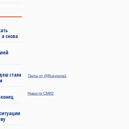
кать
 а снова
бией
деш стала
Твиты от @Rusvesna1
м
Новости СМИ2
 конец
 ситуации
еву