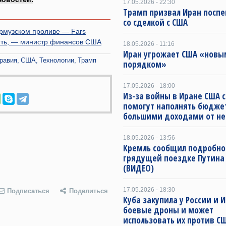
17.05.2026 - 22:30
Трамп призвал Иран посп
со сделкой с США
рмузском проливе — Fars
фть, — министр финансов США
18.05.2026 - 11:16
Иран угрожает США «новы
равия
США
Технологии
Трамп
порядком»
17.05.2026 - 18:00
Из-за войны в Иране США 
помогут наполнять бюдже
большими доходами от н
18.05.2026 - 13:56
Кремль сообщил подробно
грядущей поездке Путина
(ВИДЕО)
17.05.2026 - 18:30
Подписаться
Поделиться
Куба закупила у России и 
боевые дроны и может
использовать их против СШ