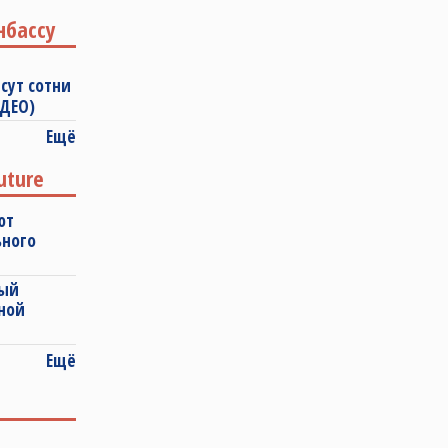
нбассу
сут сотни
ИДЕО)
Ещё
uture
ют
ьного
ный
ной
Ещё