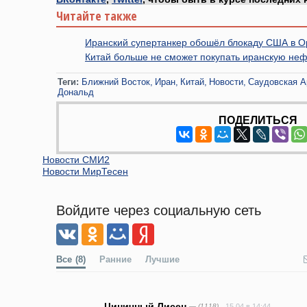
Читайте также
Иранский супертанкер обошёл блокаду США в О
Китай больше не сможет покупать иранскую не
Теги:
Ближний Восток
Иран
Китай
Новости
Саудовская А
Дональд
ПОДЕЛИТЬСЯ
Новости СМИ2
Новости МирТесен
Войдите через социальную сеть
Все
(8)
Ранние
Лучшие
Циничный Лисец
— (1118)
15.04 в 14:44