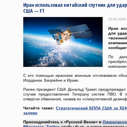
Иран использовал китайский спутник для уда
США — FT
15.04.2026 
Иран ис
для уда
«военно
компани
сообщает
По дан
приобрёл
компании 
С его помощью иранские военные отслеживали объ
Иордании, Бахрейне и Ираке.
Ранее президент США Дональд Трамп предупреждал 
случае предоставления Тегерану систем ПВО. В п
отвергли обвинения, назвав их «спекулятивной дезин
Читайте также:
Стратегический БПЛА США за $24
заливе
Присоединяйтесь к «Русской Весне» в
Одноклассн
ВКонтакте
,
Twitter
, чтобы быть в курсе последних 