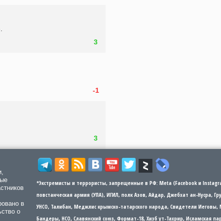
.
3
-1
3
и,
мые
*Экстремисты и террористы, запрещенные в РФ: Meta (Facebook и Instagra
астников
повстанческая армия (УПА), ИГИЛ, полк Азов, Айдар, Джебхат ан-Нусра, Г
ровано в
УНСО, Талибан, Меджлис крымско-татарского народа, Свидетели Иеговы, 
ьство о
Бандеры​​, НСО, Славянский союз, Формат-18, Хизб ут-Тахрир, Исламская 