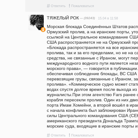
#
!
Ответить
Пожаловаться
ТЯЖЕЛЫЙ РОК
— (39243)
15.04 в 11:58
Морская блокада Соединённых Штатов распр
Ормузский пролив, а на иранские порты, ут
ссылкой на Центральное командование США
США распространяется не на Ормузский прол
«Блокада распространяется на все иранские 
пролива, так и за его пределами, но не на 
средства, не связанные с Ираном, могут пер
международного водного пути является незак
морского права», — говорится в публикации. 
обеспечивая соблюдение блокады, ВС США «
перевозящие грузы, связанные с Ираном, за 
пролива». «Коммерческое судно может ста
водах спустя долгое время после выхода из
журналисты.При этом агентство Fars ранее с
корабля пересекли пролив. Один из них движ
порта Имам Хомейни, а второй вошёл в ира
с начала конфликта был заблокирован Ирано
силы Центрального командования США (СЕН
американского президента Дональда Трампа 
морские суда, входящие в иранские порты и 
#
!
Ответить
Пожаловаться