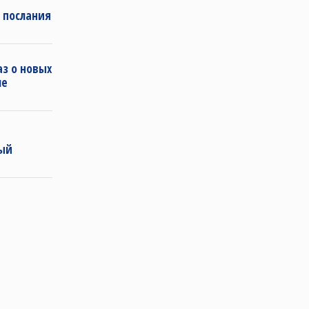
 послания
з о новых
ле
ный