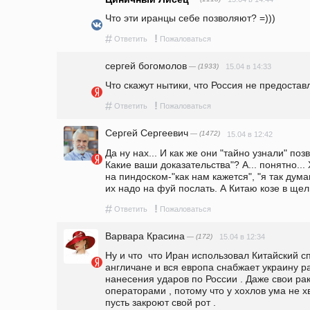
Что эти иранцы себе позволяют? =)))
#
!
Ответить
Пожаловаться
сергей богомолов
— (1933)
15.04 в 14:33
Что скажут нытики, что Россия не предостав
#
!
Ответить
Пожаловаться
Сергей Сергеевич
— (1472)
15.04 в 12:42
Да ну нах... И как же они "тайно узнали" поз
Какие ваши доказательства"? А... понятно... 
на пиндоском-"как нам кажется", "я так дума
их надо на фуй послать. А Китаю козе в щел
#
!
Ответить
Пожаловаться
Варвара Красина
— (172)
15.04 в 12:34
Ну и что  что Иран использовал Китайский сп
англичане и вся европа снабжает украину р
нанесения ударов по России . Даже свои рак
операторами , потому что у хохлов ума не хва
пусть закроют свой рот .