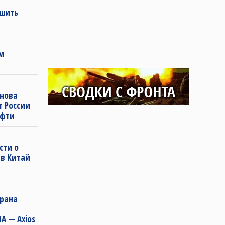
ешить
м
снова
т России
ефти
сти о
 в Китай
Ирана
А — Axios