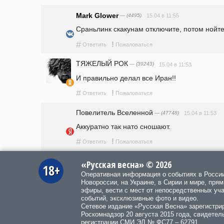
Mark Glower
— (4495)
15.04 в 11:55
Сраньлинк скакунам отключите, потом нойте
#
!
Ответить
Пожаловаться
ТЯЖЕЛЫЙ РОК
— (39243)
15.04 в 11:53
И правильно делал все Иран!!
#
!
Ответить
Пожаловаться
Повелитель Вселенной
— (47748)
15.04 в 11:53
Аккуратно так нато сношают. 
#
!
Ответить
Пожаловаться
«Русская весна» © 2026
18+
Оперативная информация о событиях в Росси
Новороссии, на Украине, в Сирии и мире, пря
эфиры, вести с мест от непосредственных уч
событий, эксклюзивные фото и видео.
Сетевое издание «Русская Весна»
зарегистри
Роскомнадзор 20 августа 2015 года, свидетел
регистрации СМИ ЭЛ № ФС77 – 62791.