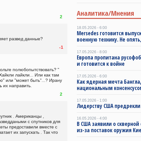
Аналитика/Мнения
2
18.05.2026 - 6:00
Mersedes готовится выпус
военную технику. Не опять,
ляет развед данные? 
-1
17.05.2026 - 8:00
Европа пропитана русофо
и готовится к войне
вольте полюбопытствовать? " 
Хайкли лайкли... Или как там 
17.05.2026 - 6:00
ю" или "может быть"...? Ирану 
Как ядерная мечта Бангла
ь их направить.
национальным консенсусо
2
17.05.2026 - 1:00
Лидерству США предрекли
утник . Американцы , 
16.05.2026 - 4:00
азведдаными с спутников для 
В США заявили о скверной
еты предоставили вместе с 
из-за поставок оружия Ки
тает их запускать . Так что 