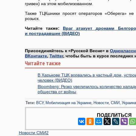
гривен) на этом мобилизованном.
Также ТЦКшники просят операторов «Оберега» не 
розыск.
Читайте также:
Враг атакует дронами Белгоро
и пострадавшие (ВИДЕО)
Присоединяйтесь к «Русской Весне» в
Одноклассн
ВКонтакте
,
Twitter
, чтобы быть в курсе последних 
Читайте также
В Харькове ТЦК ворвались в частный дом, устро
человек (ВИДЕО)
Bloomberg: Резко увеличилось количество напа
общества от войны
Теги:
ВСУ
Мобилизация на Украине
Новости
СМИ
Украин
ПОДЕЛИТЬСЯ
Новости СМИ2