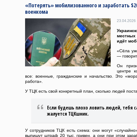
«Потерять» мобилизованного и заработать $20
военкома
23.04.2026 
Украинск
местных 
идёт моб
«Сёла уже
— говорит
Он призн
центре к
все: военные, гражданские и начальство. Это «мор
работа».
У ТЦК есть свой конкретный план, сколько людей поста
Если будешь плохо ловить людей, тебя с
жалуется ТЦКшник.
У сотрудников ТЦК есть схема: они могут «случайно
выпишут штраф 20 тыс. гривен, а они при этом зараб