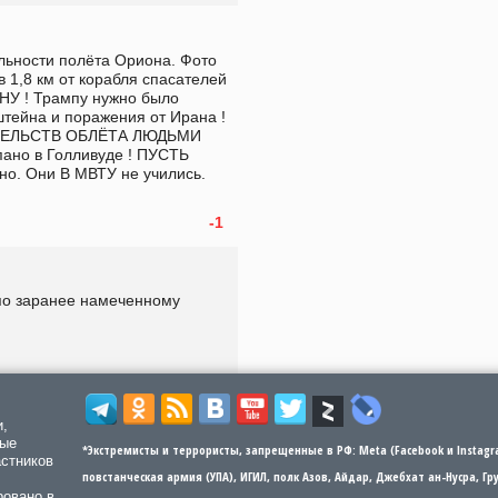
ьности полёта Ориона. Фото 
1,8 км от корабля спасателей 
У ! Трампу нужно было 
тейна и поражения от Ирана ! 
АТЕЛЬСТВ ОБЛЁТА ЛЮДЬМИ 
пано в Голливуде ! ПУСТЬ 
. Они В МВТУ не учились. 
-1
по заранее намеченному 
и,
мые
*Экстремисты и террористы, запрещенные в РФ: Meta (Facebook и Instagra
астников
повстанческая армия (УПА), ИГИЛ, полк Азов, Айдар, Джебхат ан-Нусра, Г
ровано в