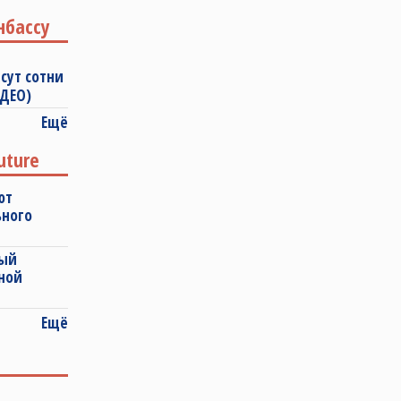
нбассу
сут сотни
ИДЕО)
Ещё
uture
ют
ьного
ный
ной
Ещё