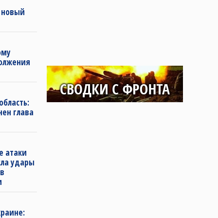
 новый
ому
должения
область:
нен глава
е атаки
сла удары
 в
и
раине: