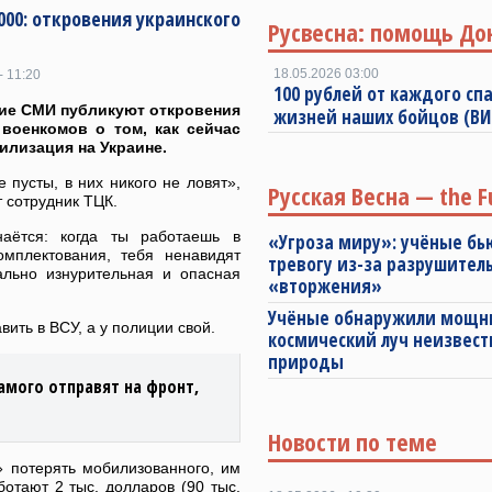
00: откровения украинского
Русвесна: помощь До
18.05.2026 03:00
- 11:20
100 рублей от каждого спа
ие СМИ публикуют откровения
жизней наших бойцов (В
военкомов о том, как сейчас
илизация на Украине.
 пусты, в них никого не ловят»,
Русская Весна — the F
 сотрудник ТЦК.
аётся: когда ты работаешь в
«Угроза миру»: учёные бь
омплектования, тебя ненавидят
тревогу из-за разрушител
ально изнурительная и опасная
«вторжения»
Учёные обнаружили мощ
вить в ВСУ, а у полиции свой.
космический луч неизвест
природы
амого отправят на фронт,
Новости по теме
» потерять мобилизованного, им
отают 2 тыс. долларов (90 тыс.