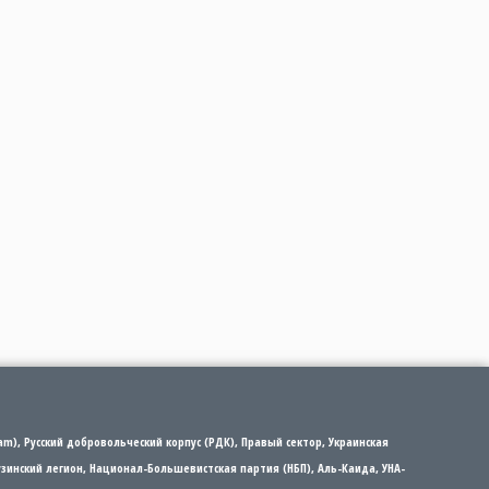
m), Русский добровольческий корпус (РДК), Правый сектор, Украинская
рузинский легион, Национал-Большевистская партия (НБП), Аль-Каида, УНА-