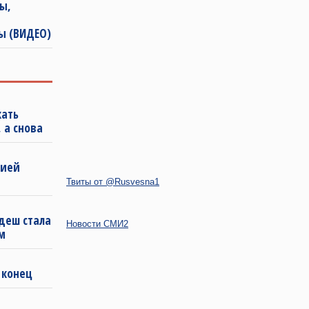
ы,
ы (ВИДЕО)
кать
 а снова
бией
Твиты от @Rusvesna1
деш стала
Новости СМИ2
м
 конец