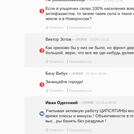
— (93967)
23.04 в 11:45
Если в упырячих селах 100% населения воюе
антифашистов, то зачем такие села и такое
земле и в Новороссии?
#
!
Ответить
Пожаловаться
Виктор Зотов
— (33163)
23.04 в 10:11
Как хреново бы у них не было, но фронт держ
большой, верю, что все же где-нибудь долже
#
!
Ответить
Пожаловаться
Бачу Вибух
— (63692)
23.04 в 10:04
Зачищайте города!
#
!
Ответить
Пожаловаться
Иван Одесский
— (19396)
23.04 в 09:58
Учитывая активную работу ЦИПСЯТИНЫ можн
время плюсы и минусы ! Объективности в эт
выс...ры банить без раздумья ! 
#
!
Ответить
Пожаловаться