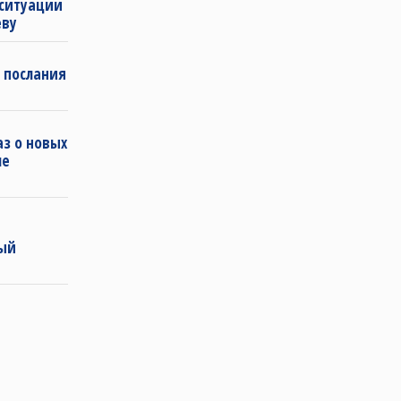
 ситуации
еву
 послания
з о новых
ле
ный