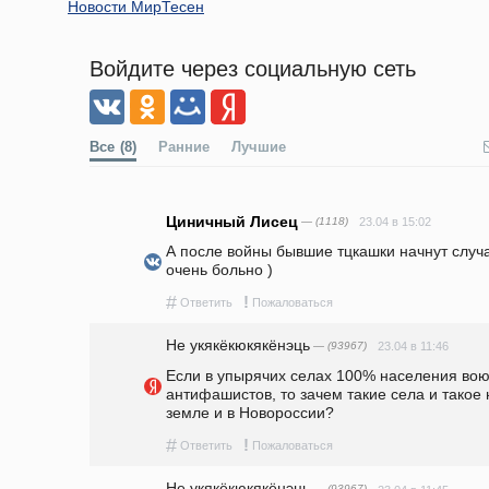
Новости МирТесен
Войдите через социальную сеть
Все
(8)
Ранние
Лучшие
Циничный Лисец
— (1118)
23.04 в 15:02
А после войны бывшие тцкашки начнут случа
очень больно )
#
!
Ответить
Пожаловаться
Не укякёкюкякёнэць
— (93967)
23.04 в 11:46
Если в упырячих селах 100% населения воюе
антифашистов, то зачем такие села и такое
земле и в Новороссии?
#
!
Ответить
Пожаловаться
Не укякёкюкякёнэць