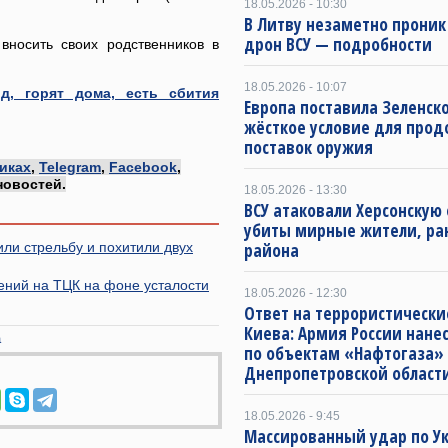
18.05.2026 - 10:30
В Литву незаметно проник
дрон ВСУ — подробности
вносить своих родственников в
18.05.2026 - 10:07
д, горят дома, есть сбития
Европа поставила Зеленск
жёсткое условие для про
поставок оружия
иках
,
Telegram
,
Facebook
,
новостей.
18.05.2026 - 13:30
ВСУ атаковали Херсонскую 
убиты мирные жители, ра
или стрельбу и похитили двух
района
дений на ТЦК на фоне усталости
18.05.2026 - 12:30
Ответ на террористически
Киева: Армия России нане
а
по объектам «Нафтогаза»
Днепропетровской област
18.05.2026 - 9:45
Массированный удар по Ук