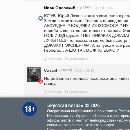
Иван Одесский
— (19396)
23.04 в 09:45
ЮТУБ. Юрий Лоза высказал сомнения в реал
Земли сомнительно. Точность приводнения в 
АБСУРДНА !!! БОДРЯКИ ИЗ КОСМОСА ? НУ Н
перебить впечатления толпы от острова Эпш
ГОЛЛИВУД однако ! НЕТ НИКАКИХ ДОКАЗ
ЛУНЫ ! Всё что показали могло быть состря
ДОКАЖУТ ЭКСПЕРТАМ. А папуасам всё равно
Геббельс : А ШО ТАК МОЖНО БЫЛО ?
#
!
Ответить
Пожаловаться
Casabl
— (19196)
23.04 в 09:18
Истребление поголовья хохлоскотины идёт 
плану.
#
!
Ответить
Пожаловаться
«Русская весна» © 2026
18+
Оперативная информация о событиях в Росси
Новороссии, на Украине, в Сирии и мире, пря
эфиры, вести с мест от непосредственных уч
событий, эксклюзивные фото и видео.
Сетевое издание «Русская Весна»
зарегистри