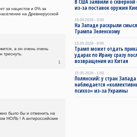
В США заявили о скверной
из-за поставок оружия Ки
т за нацистов и 0% за 
 население на Древнерусской 
16.05.2026 - 3:00
На Западе раскрыли смысл
Трампа Зеленскому
15.05.2026 - 9:00
Трамп может отдать прика
ится, а он очень очень 
н треснуть.
ударах по Ирану сразу пос
возвращения из Китая
1
15.05.2026 - 1:00
Полянский: у стран Запада
наблюдается «коллектив
психоз» из-за Украины
о было бы и отменить на 
ом НОЛЬ ! А антироссийские 