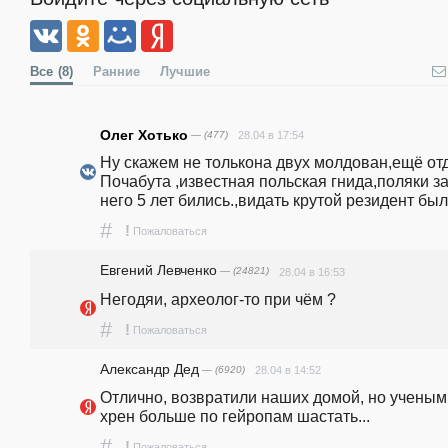
Все
(8)
Ранние
Лучшие
Олег Хотько
— (477)
28.04 в 17:54
Ну скажем не толькона двух молдован,ещё отд
Почабута ,известная польская гнида,поляки за
него 5 лет бились.,видать крутой резидент был
#
!
Пожаловаться
Евгений Левченко
— (24821)
28.04 в 16:53
Негодяи, археолог-то при чём ?
#
!
Пожаловаться
Александр Дед
— (6920)
28.04 в 14:52
Отлично, возвратили наших домой, но ученым 
хрен больше по гейропам шастать...
#
!
Пожаловаться