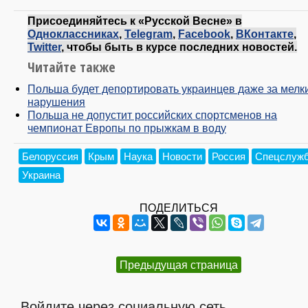
Присоединяйтесь к «Русской Весне» в
Одноклассниках
,
Telegram
,
Facebook
,
ВКонтакте
,
Twitter
, чтобы быть в курсе последних новостей.
Читайте также
Польша будет депортировать украинцев даже за мелк
нарушения
Польша не допустит российских спортсменов на
чемпионат Европы по прыжкам в воду
Белоруссия
Крым
Наука
Новости
Россия
Спецслуж
Украина
ПОДЕЛИТЬСЯ
Предыдущая страница
Войдите через социальную сеть