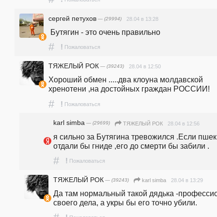
сергей петухов
— (29994)
28.04 в 13:28
 Бутягин - это очень правильно
#
!
Пожаловаться
ТЯЖЕЛЫЙ РОК
— (39243)
28.04 в 12:50
Хороший обмен .....два клоуна молдавской 
хренотени ,на достойных граждан РОССИИ!
#
!
Пожаловаться
karl simba
— (29699)
28.04 в 12:56
ТЯЖЕЛЫЙ РОК
я сильно за Бутягина тревожился .Если пшек
отдали бы гниде ,его до смерти бы забили .
#
!
Пожаловаться
ТЯЖЕЛЫЙ РОК
— (39243)
28.04 в 13:29
karl simba
Да там нормальный такой дядька -профессио
своего дела, а укры бы его точно убили.