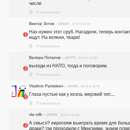
числе
#
!
Пожаловаться
Виктор Зотов
— (33112)
28.04 в 21:24
Нах нужен этот сруб. Нагадили, теперь контакт
ищут. На колени, твари!
#
!
Пожаловаться
Валера Потапов
— (12777)
28.04 в 21:00
выходи из НАТО, тогда и поговорим.
#
!
Пожаловаться
Vladimir Panteleev
— (11142)
28.04 в 20:53
Глаза пустые как у козла, мерзкий тип....
#
!
Пожаловаться
vla vdb
— (15921)
28.04 в 20:39
А смысл? еврогеям выиграть время для больш
драки? так проходили с Минскими, знаем плава