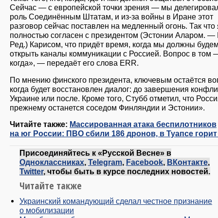
Сейчас — с европейской точки зрения — мы делегировал
роль Соединённым Штатам, и из-за войны в Иране этот
разговор сейчас поставлен на медленный огонь. Так что 
полностью согласен с президентом (Эстонии Аларом. —
Ред.) Карисом, что придёт время, когда мы должны буде
открыть каналы коммуникации с Россией. Вопрос в том 
когда», — передаёт его слова ERR.
По мнению финского президента, ключевым остаётся во
когда будет восстановлен диалог: до завершения конфли
Украине или после. Кроме того, Стубб отметил, что Росси
прежнему останется соседом Финляндии и Эстонии».
Читайте также:
Массированная атака беспилотников
на юг России: ПВО сбили 186 дронов, в Туапсе гори
Присоединяйтесь к «Русской Весне» в
Одноклассниках
,
Telegram
,
Facebook
,
ВКонтакте
,
Twitter
, чтобы быть в курсе последних новостей.
Читайте также
Украинский командующий сделал честное признание
о мобилизации