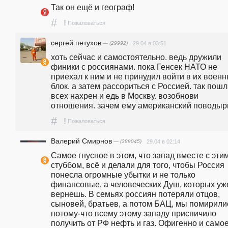
Так он ещё и географ!
#
!
Пожаловаться
сергей петухов
— (29992)
29.04 в 03:51
хоть сейчас и самостоятельно. ведь дружили 
финики с россиянами. пока Генсек НАТО не 
приехал к ним и не принудил войти в их военн
блок. а затем рассориться с Россией. так пошл
всех нахрен и едь в Москву. возобнови 
отношения. зачем ему американский поводыр
#
!
Пожаловаться
Валерий Смирнов
— (389045)
29.04 в 02:14
Самое гнусное в этом, что запад вместе с этим
стуббом, всё и делали для того, чтобы Россия 
понесла огромные убытки и не только 
финансовые, а человеческих Душ, которых уже
вернешь. В семьях россиян потеряли отцов, 
сыновей, братьев, а потом БАЦ, мы помирилис
потому-что всему этому западу приспичило 
получить от РФ нефть и газ. Офигенно и самое