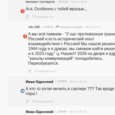
михаил гончаров
— (57272)
28.04 в 20:30
Ага. Особенно с тобой мразью...
#
!
Пожаловаться
vla vdb
— (15921)
28.04 в 21:57
михаил гончаров
A мы всё помним - "У нас протяженная границ
Россией и есть исторический опыт 
взаимодействия с Россией Мы нашли решени
1944 году и я думаю, мы сможем найти реше
и в 2025 году." ц. Нашел? 2026 на дворе и вдр
"каналы коммуникаций" понадобились. 
Переобувается.
#
!
Пожаловаться
Иван Одесский
— (19396)
28.04 в 20:19
А кто то хотел мочить в сортире ??? Так вроде 
пора !
#
!
Пожаловаться
Иван Одесский
— (19396)
28.04 в 20:18