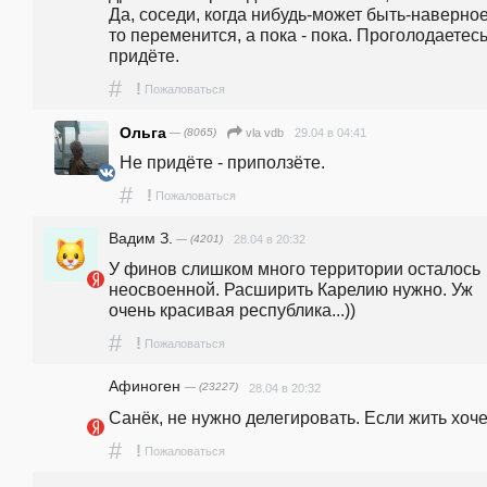
Да, соседи, когда нибудь-может быть-наверное 
то переменится, а пока - пока. Проголодаетесь
придёте.
#
!
Пожаловаться
Ольга
— (8065)
29.04 в 04:41
vla vdb
Не придёте - приползёте.
#
!
Пожаловаться
Вадим З.
— (4201)
28.04 в 20:32
У финов слишком много территории осталось 
неосвоенной. Расширить Карелию нужно. Уж 
очень красивая республика...))
#
!
Пожаловаться
Афиноген
— (23227)
28.04 в 20:32
Санёк, не нужно делегировать. Если жить хоч
#
!
Пожаловаться