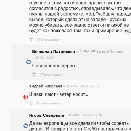
гнусное в этом, что и наше правительство 
согласится с радостью, оправдываясь, что ден
нужны нашей экономике, мол, "усë для народа"
вывод, который сделают на западе - русских 
можно убивать, всё-равно ответки никакой не 
будет, как пожелают там, так и примирение буде
#
!
Пожаловаться
Вячеслав Патрикеев
— (3984)
Валерий Смирнов
29.04 в 02:22
Совершенно верно. 
#
!
Пожаловаться
андpeй николаев
— (69674)
28.04 в 23:12
Шавки лают - ветер носит...
#
!
Пожаловаться
Игорь Северный
— (49094)
28.04 в 21:36
Да вы европейцы все сделали чтобы сорвать 
диалог. И конкретно этот Стубб постарался в т