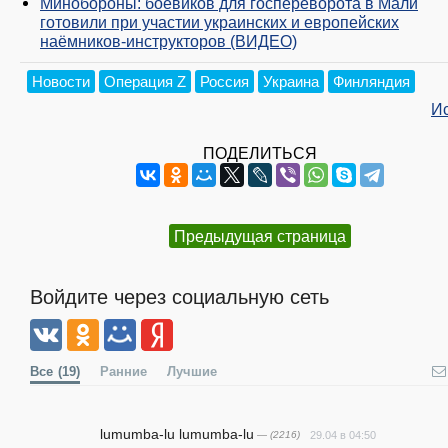
Минобороны: боевиков для госпереворота в Мали
готовили при участии украинских и европейских
наёмников-инструкторов (ВИДЕО)
Новости
Операция Z
Россия
Украина
Финляндия
И
ПОДЕЛИТЬСЯ
Предыдущая страница
Войдите через социальную сеть
Все
(19)
Ранние
Лучшие
lumumba-lu lumumba-lu
— (2216)
29.04 в 04:50