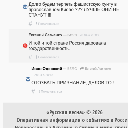
Долго будем терпеть фашистскую хунту в 
православном Киеве ??? ЛУЧШЕ ОНИ НЕ 
СТАНУТ !!!
#
!
Пожаловаться
Евгений Левченко
— (24821)
28.04 в 20:03
И той и той стране Россия даровала 
государственность.
#
!
Пожаловаться
Иван Одесский
— (19396)
Евгений Левченко
28.04 в 20:18
ОТОЗВАТЬ ПРИЗНАНИЕ, ДЕЛОВ ТО !
#
!
Пожаловаться
«Русская весна» © 2026
Оперативная информация о событиях в Росси
Новороссии, на Украине, в Сирии и мире, пря