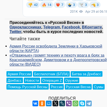
Присоединяйтесь к «Русской Весне» в
Одноклассниках
,
Telegram
,
Facebook
,
ВКонтакте
,
Twitter
, чтобы быть в курсе последних новостей.
Читайте также
Армия России освободила Землянки в Харьковской
области (КАРТА)
«Отважные» громят технику и пехоту врага в боях за
Красноармейском, Димитровом и в Днепропетровской
области (ВИДЕО)
Армия России
Беспилотник (БПЛА)
Битва за Донбасс
Донбасс
Новости
Операция Z
Оружие
Помощь Русской Весны
Россия
Русская Весна
Сумы
ПОДЕЛИТЬСЯ