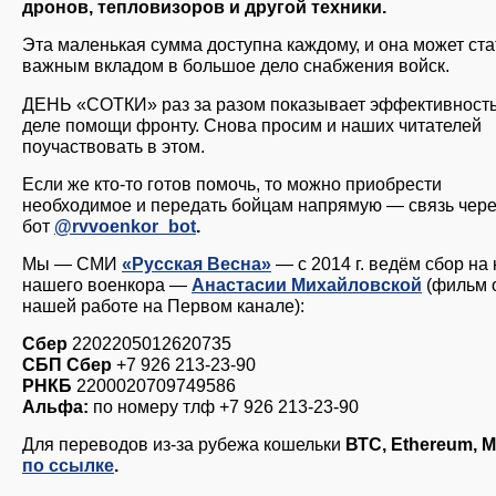
дронов, тепловизоров и другой техники.
Эта маленькая сумма доступна каждому, и она может ста
важным вкладом в большое дело снабжения войск.
ДЕНЬ «СОТКИ» раз за разом показывает эффективность
деле помощи фронту. Снова просим и наших читателей
поучаствовать в этом.
Если же кто-то готов помочь, то можно приобрести
необходимое и передать бойцам напрямую — связь чер
бот
@rvvoenkor_bot
.
Мы — СМИ
«Русская Весна»
— с 2014 г. ведём сбор на
нашего военкора —
Анастасии Михайловской
(фильм 
нашей работе на Первом канале):
Сбер
2202205012620735
СБП Сбер
+7 926 213-23-90
РНКБ
2200020709749586
Альфа:
по номеру тлф +7 926 213-23-90
Для переводов из-за рубежа кошельки
ВТС, Ethereum, 
по ссылке
.