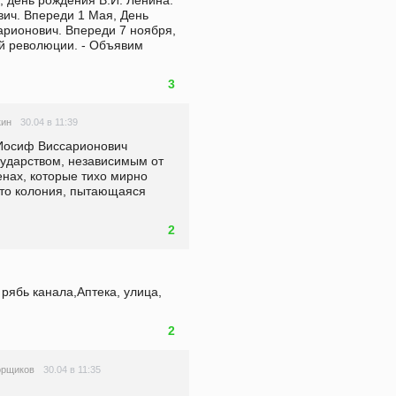
ич. Впереди 1 Мая, День 
рионович. Впереди 7 ноября, 
й революции. - Объявим 
3
30.04 в 11:39
кин
Иосиф Виссарионович 
ударством, независимым от 
нах, которые тихо мирно 
это колония, пытающаяся 
2
 рябь канала,Аптека, улица, 
2
30.04 в 11:35
орщиков