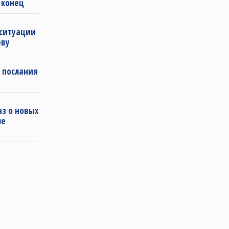
 конец
 ситуации
еву
 послания
з о новых
ле