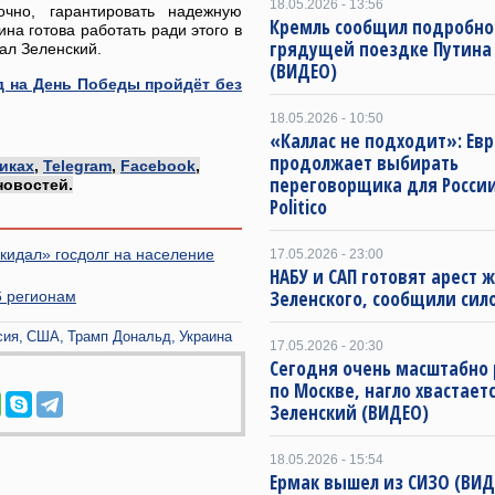
18.05.2026 - 13:56
чно, гарантировать надежную
Кремль сообщил подробно
на готова работать ради этого в
грядущей поездке Путина
ал Зеленский.
(ВИДЕО)
д на День Победы пройдёт без
18.05.2026 - 10:50
«Каллас не подходит»: Ев
продолжает выбирать
иках
,
Telegram
,
Facebook
,
переговорщика для Росси
новостей.
Politico
кидал» госдолг на население
17.05.2026 - 23:00
НАБУ и САП готовят арест 
Зеленского, сообщили сил
6 регионам
сия
США
Трамп Дональд
Украина
17.05.2026 - 20:30
Сегодня очень масштабно
по Москве, нагло хвастает
Зеленский (ВИДЕО)
18.05.2026 - 15:54
Ермак вышел из СИЗО (ВИД