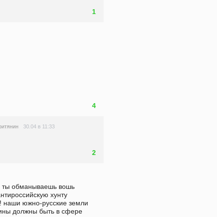
1
4
30.04 в 11:33
ритянин
2
о ты обманываешь вошь 
нтироссийскую хунту 
 наши южно-русские земли  
уины должны быть в сфере 