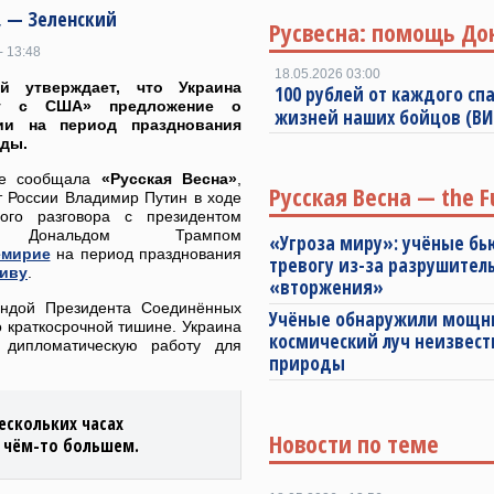
, — Зеленский
Русвесна: помощь До
- 13:48
18.05.2026 03:00
ий утверждает, что Украина
100 рублей от каждого спа
ит с США» предложение о
жизней наших бойцов (В
ии на период празднования
еды.
ее сообщала
«Русская Весна»
,
Русская Весна — the F
т России Владимир Путин в ходе
ого разговора с президентом
Дональдом Трампом
«Угроза миру»: учёные бь
емирие
на период празднования
тревогу из-за разрушител
тиву
.
«вторжения»
андой Президента Соединённых
Учёные обнаружили мощ
 краткосрочной тишине. Украина
космический луч неизвест
 дипломатическую работу для
природы
ескольких часах
Новости по теме
о чём-то большем.