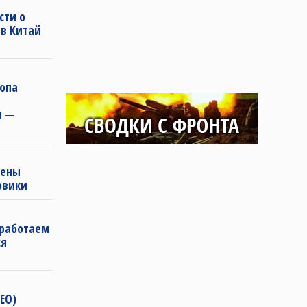
сти о
 в Китай
ропа
и —
жены
овики
 работаем
ся
ЕО)