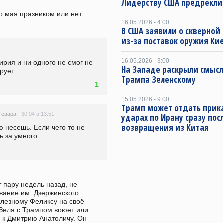
Лидерству США предрекли
го мая празником или нет.
16.05.2026 - 4:00
В США заявили о скверной
из-за поставок оружия Ки
16.05.2026 - 3:00
ирия и ни одного не смог не 
На Западе раскрыли смысл
рует.
Трампа Зеленскому
1
15.05.2026 - 9:00
Трамп может отдать прика
30.04 в 13:51
гевара
ударах по Ирану сразу пос
возвращения из Китая
ю несешь. Если чего то не 
 за умного. 
 пару недель назад, не 
ание им. Дзержинского. 
езному Феликсу на своё 
 Зеля с Трампом воюет или 
о к Дмитрию Анатоличу. Он 