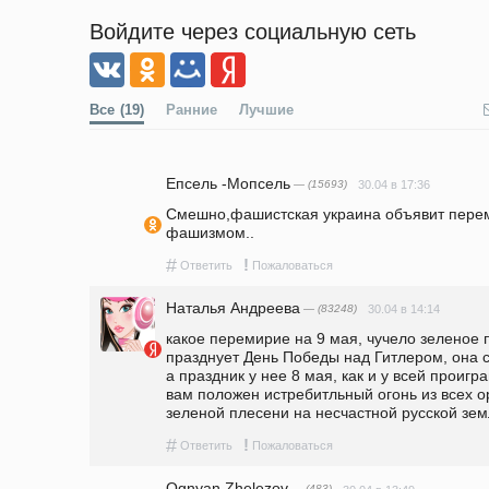
Войдите через социальную сеть
Все
(19)
Ранние
Лучшие
Епсель -Мопсель
— (15693)
30.04 в 17:36
Смешно,фашистская украина объявит переми
фашизмом..
#
!
Ответить
Пожаловаться
Наталья Андреева
— (83248)
30.04 в 14:14
какое перемирие на 9 мая, чучело зеленое 
празднует День Победы над Гитлером, она сч
а праздник у нее 8 мая, как и у всей проигр
вам положен истребитльный огонь из всех о
зеленой плесени на несчастной русской зем
#
!
Ответить
Пожаловаться
Ognyan Zhelezov