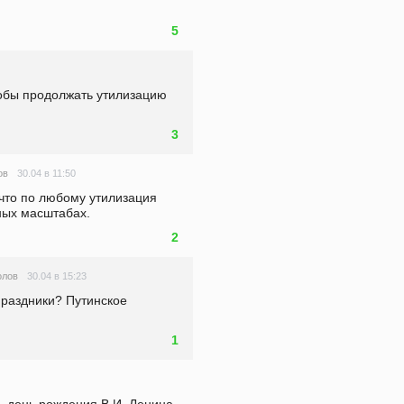
5
тобы продолжать утилизацию 
3
30.04 в 11:50
ов
 что по любому утилизация 
ных масштабах. 
2
30.04 в 15:23
олов
праздники? Путинское 
1
 день рождения В.И. Ленина. 