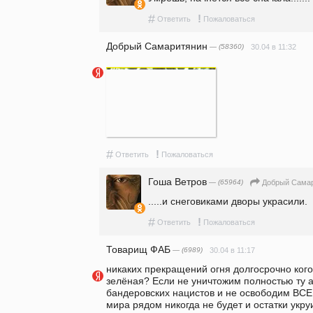
#
!
Ответить
Пожаловаться
Добрый Самаритянин
— (58360)
30.04 в 11:32
#
!
Ответить
Пожаловаться
Гоша Ветров
— (65964)
Добрый Сама
.....и снеговиками дворы украсили. 
#
!
Ответить
Пожаловаться
Товарищ ФАБ
— (6989)
30.04 в 11:17
никаких прекращений огня долгосрочно ког
зелёная? Если не уничтожим полностью ту а
бандеровских нацистов и не освободим ВСЕ!
мира рядом никогда не будет и остатки укр