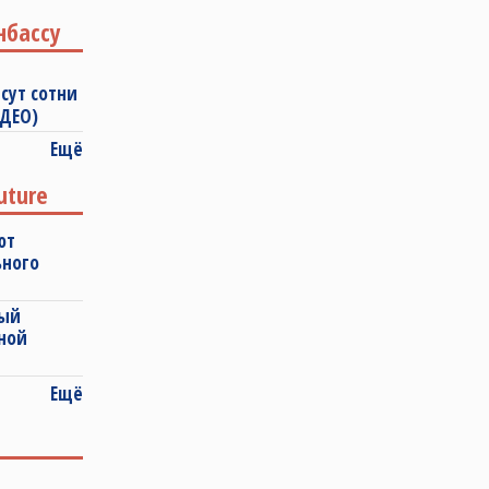
нбассу
сут сотни
ИДЕО)
Ещё
uture
ют
ьного
ный
ной
Ещё