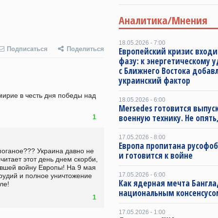
Аналитика/Мнения
18.05.2026 - 7:00
Подписаться
Поделиться
Европейский кризис входи
фазу: к энергетическому 
с Ближнего Востока добав
украинский фактор
рие в честь дня победы над 
18.05.2026 - 6:00
Mersedes готовится выпус
военную технику. Не опять,
1
17.05.2026 - 8:00
Европа пропитана русофо
поганое??? Украина давно не 
и готовится к войне
итает этот день днем скорби, 
авшей войну Европы! На 9 мая 
17.05.2026 - 6:00
рудий и полное уничтожение 
Как ядерная мечта Бангла
ле!
национальным консенсусо
1
17.05.2026 - 1:00