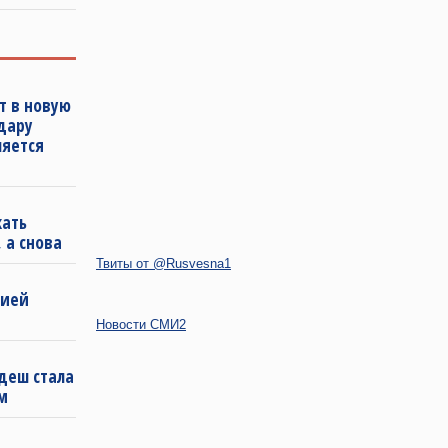
т в новую
удару
ляется
кать
 а снова
Твиты от @Rusvesna1
бией
Новости СМИ2
деш стала
м