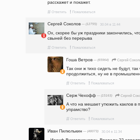
расскажет и покажет.
#
!
Ответить
Пожаловаться
Сергей Соколов
— (12755)
30.04 в 11:44
Ох, скорее бы уж праздники закончились, ч
свыней без перерыва
#
!
Ответить
Пожаловаться
Гоша Ветров
— (65964)
Сергей Сокол
Так они ж тихо сидеть не будут, так
продолжиться, ну не в промышлен
#
!
Ответить
Пожаловаться
Серж Чехофф
— (15163)
Сергей Сок
А что на мешает утюжить каклов в 
упрамство?
#
!
Ответить
Пожаловаться
Иван Пилюлькин
— (48073)
30.04 в 11:34
- Иосиф Виссарионович. Впереди 22 апреля,