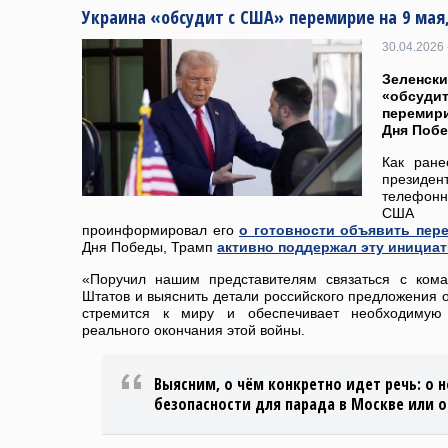
Украина «обсудит с США» перемирие на 9 мая
30.04.2026 
Зеленск
«обсуд
перемир
Дня Поб
Как ран
президен
телефонн
США 
проинформировал его
о готовности объявить пер
Дня Победы, Трамп
активно поддержал эту инициа
«Поручил нашим представителям связаться с ком
Штатов и выяснить детали российского предложения о
стремится к миру и обеспечивает необходимую
реального окончания этой войны.
Выясним, о чём конкретно идет речь: о н
безопасности для парада в Москве или 