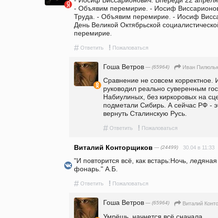
- Объявим перемирие. - Иосиф Виссарионов
Труда. - Объявим перемирие. - Иосиф Висса
День Великой Октябрьской социалистическо
перемирие.
#
!
Ответить
Пожаловаться
Гоша Ветров
— (65964)
Иван Пилюль
Сравнение не совсем корректное. 
руководил реально суверенным гос
Набиулиных, без киркоровых на сце
подметали Сибирь. А сейчас РФ - 
вернуть Сталинскую Русь. 
#
!
Ответить
Пожаловаться
Виталий Конторщиков
— (24499)
30.04 в 11:33
"И повторится всё, как встарь:Ночь, ледяная
фонарь." А.Б.
#
!
Ответить
Пожаловаться
Гоша Ветров
— (65964)
Виталий Конт
Умрёшь, начнется всё сначала.......