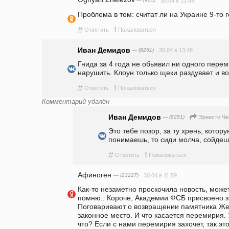
— (483)
30.04 в 13:49
Проблема в том: считат ли на Украине 9-то 
#
!
Ответить
Пожаловаться
Иван Демидов
— (8251)
30.04 в 13:48
Гнида за 4 года не обьявил ни одного перем
нарушить. Клоун только щеки раздувает и во
#
!
Ответить
Пожаловаться
Комментарий удалён
Иван Демидов
— (8251)
Эрнесто Че
Это тебе позор, за ту хрень, котору
понимаешь, то сиди молча, сойдешь
#
!
Ответить
Пожаловаться
Афиноген
— (23227)
30.04 в 11:59
Как-то незаметно проскочила новость, может
помню.. Короче, Академии ФСБ присвоено зв
Поговаривают о возвращении памятника Жел
законное место. И что касается перемирия.
что? Если с нами перемирия захочет, так эт