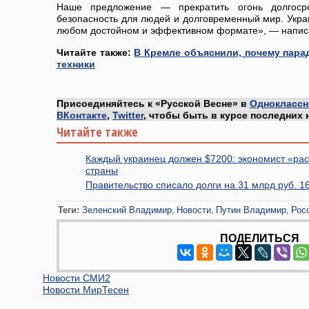
Наше предложение — прекратить огонь долгосро
безопасность для людей и долговременный мир. Украи
любом достойном и эффективном формате», — напис
Читайте также:
В Кремле объяснили, почему пара
техники
Присоединяйтесь к «Русской Весне» в
Одноклассн
ВКонтакте
,
Twitter
, чтобы быть в курсе последних 
Читайте также
Каждый украинец должен $7200: экономист «рас
страны
Правительство списало долги на 31 млрд руб. 1
Теги:
Зеленский Владимир
Новости
Путин Владимир
Рос
ПОДЕЛИТЬСЯ
Новости СМИ2
Новости МирТесен