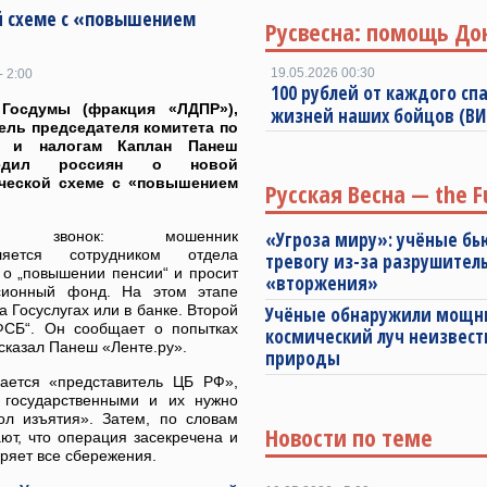
й схеме с «повышением
Русвесна: помощь До
19.05.2026 00:30
- 2:00
100 рублей от каждого спа
 Госдумы (фракция «ЛДПР»),
жизней наших бойцов (В
ель председателя комитета по
у и налогам Каплан Панеш
редил россиян о новой
ческой схеме с «повышением
Русская Весна — the F
ый звонок: мошенник
«Угроза миру»: учёные бь
вляется сотрудником отдела
тревогу из-за разрушител
 о „повышении пенсии“ и просит
«вторжения»
ионный фонд. На этом этапе
 Госуслугах или в банке. Второй
Учёные обнаружили мощ
 ФСБ“. Он сообщает о попытках
космический луч неизвест
сказал Панеш «Ленте.ру».
природы
вается «представитель ЦБ РФ»,
я государственными и их нужно
ол изъятия». Затем, по словам
Новости по теме
ют, что операция засекречена и
ряет все сбережения.