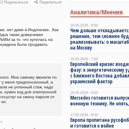
Подписаться
Поделиться
Аналитика/Мнения
18.05.2026 - 8:00
Чем дольше откладываетс
ии, нет даже в Индонезии...Как 
Одна такая доверчивая 
решение, тем сложнее буд
МЫ за то. что купилась на 
реализовывать: о масштаб
ынуждена была продавать 
на Москву
18.05.2026 - 7:00
Европейский кризис входи
фазу: к энергетическому 
с Ближнего Востока добав
ного. Мне самому звонили по 
украинский фактор
т у меня предпенсионный, а 
или не учтенный стаж, надо 
м, нужен код для электронной 
18.05.2026 - 6:00
Mersedes готовится выпус
госуслуг на смену пароля от 
 их.
военную технику. Не опять,
17.05.2026 - 8:00
Европа пропитана русофо
08
и готовится к войне