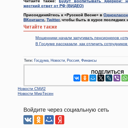
Читайте также:
Будут воспитывать ядеркой: 
жесткий ответ от РФ (ВИДЕО)
Присоединяйтесь к «Русской Весне» в
Одноклассн
ВКонтакте
,
Twitter
, чтобы быть в курсе последних 
Читайте также
Мошенники начали запугивать пенсионеров «от
В Госдуме рассказали, как отличить сотруднико
Теги:
Госдума
Новости
Россия
Финансы
ПОДЕЛИТЬСЯ
Новости СМИ2
Новости МирТесен
Войдите через социальную сеть