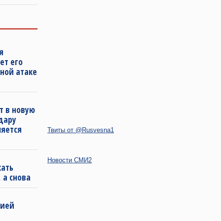
я
ет его
ной атаке
т в новую
удару
ляется
Твиты от @Rusvesna1
Новости СМИ2
кать
 а снова
бией