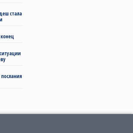
деш стала
м
 конец
 ситуации
еву
 послания