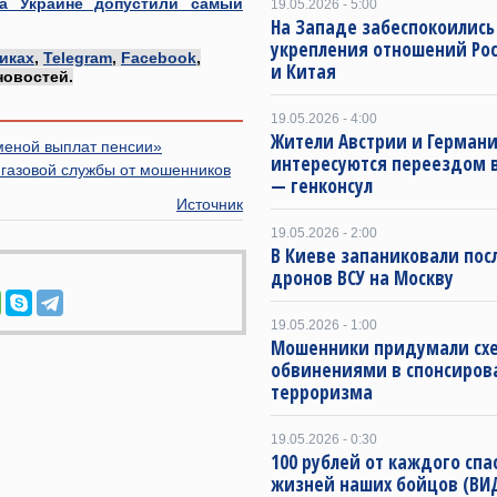
на Украине допустили самый
19.05.2026 - 5:00
На Западе забеспокоились
укрепления отношений Ро
иках
,
Telegram
,
Facebook
,
и Китая
новостей.
19.05.2026 - 4:00
Жители Австрии и Герман
меной выплат пенсии»
интересуются переездом в
в газовой службы от мошенников
— генконсул
Источник
19.05.2026 - 2:00
В Киеве запаниковали пос
дронов ВСУ на Москву
19.05.2026 - 1:00
Мошенники придумали схе
обвинениями в спонсиров
терроризма
19.05.2026 - 0:30
100 рублей от каждого спа
жизней наших бойцов (ВИ