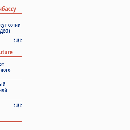
нбассу
сут сотни
ИДЕО)
Ещё
uture
ют
ьного
ный
ной
Ещё