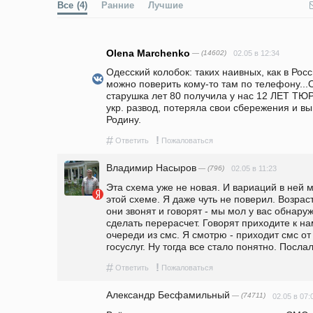
Все
(4)
Ранние
Лучшие
Olena Marchenko
— (14602)
02.05 в 12:34
Одесский колобок: таких наивных, как в Росс
можно поверить кому-то там по телефону...
старушка лет 80 получила у нас 12 ЛЕТ ТЮРЬ
укр. развод, потеряла свои сбережения и в
Родину.
#
!
Ответить
Пожаловаться
Владимир Насыров
— (796)
02.05 в 11:23
Эта схема уже не новая. И вариаций в ней м
этой схеме. Я даже чуть не поверил. Возрас
они звонят и говорят - мы мол у вас обнаруж
сделать перерасчет. Говорят приходите к на
очереди из смс. Я смотрю - приходит смс от 
госуслуг. Ну тогда все стало понятно. Послал
#
!
Ответить
Пожаловаться
Александр Бесфамильный
— (74711)
02.05 в 07: