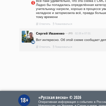
Всё-таки удивительно, что эта схема с СМС в
Ладно бы попадалась определённая категори
учительницу нагрели, хорошо в процессе уви
неладное и затормозила всё, правда больше 
тому времени 
#
!
Ответить
Пожаловаться
Сергей Иваненко
— (85)
02.05 в 07:01
Вот интересно. Об этой схеме сообщает депу
#
!
Ответить
Пожаловаться
«Русская весна» © 2026
18+
Оперативная информация о событиях в Росси
Новороссии, на Украине, в Сирии и мире, пря