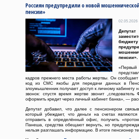
Россиян предупредили о новой мошенническо
пенсии»
02.05.2026 
Депутат
заместит
бюджет
предуп
мошенни
пенсии».
«Перв
предста
кадров прежнего места работы жертвы. Он сообщает
код из СМС якобы для передачи данных в Пенс
злоумышленник получает доступ к личному кабинету на
звонок: спустя время жертве звонит „следователь
оформить кредит через личный кабинет банка», — рас
Депутат добавил, что далее с пенсионером связы
который убеждает, что деньги на счетах являютс
отправить в определённый офис, получить «проток
Панеша, средства обещают вернуть, но предупрежда
нельзя разглашать информацию. В итоге пенсионер те