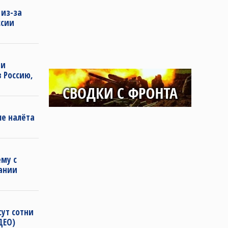
 из-за
ссии
ии
 Россию,
ле налёта
му с
ании
сут сотни
ДЕО)