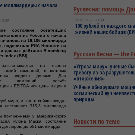
ие миллиардеры с начала
Русвесна: помощь До
29.05.2026 00:30
- 0:00
100 рублей от каждого спа
ное состояние богатейших
жизней наших бойцов (В
имателей из России с начала
личилось на 16,106 миллиарда
, подсчитало РИА Новости на
и данных рейтинга Bloomberg
Русская Весна — the F
es Index (BBI).
рассчитывается на основе
«Угроза миру»: учёные бь
и акций компаний, в которых
тревогу из-за разрушител
деры владеют долями. Для
«вторжения»
орых компаний расчёт
ации к EBITDA или цены акции к
Учёные обнаружили мощ
космический луч неизвест
природы
дей мира, и в него сейчас входят
я составляет 315,3 миллиарда
ы по-прежнему у американского
Новости по теме
paceX Илона Маска, состояние
а долларов, до 651 миллиарда.