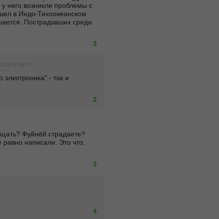
, у него возникли проблемы с 
ошел в Индо-Тихоокеанском 
шается. Пострадавших среди 
3
02.05 в 06:19
о электроника" - так и 
.
2
ещать? Фуйнёй страдаете? 
 равно написали. Это что, 
3
4