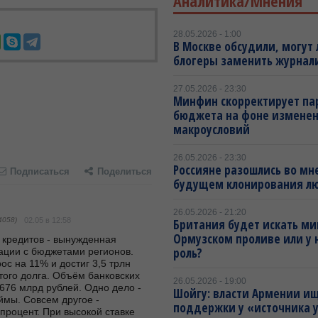
Аналитика/Мнения
28.05.2026 - 1:00
В Москве обсудили, могут 
блогеры заменить журнал
27.05.2026 - 23:30
Минфин скорректирует п
бюджета на фоне измене
макроусловий
26.05.2026 - 23:30
Россияне разошлись во мн
Подписаться
Поделиться
будущем клонирования л
26.05.2026 - 21:20
4058)
02.05 в 12:58
Британия будет искать ми
Ормузском проливе или у 
роль?
ации с бюджетами регионов. 
с на 11% и достиг 3,5 трлн 
того долга. Объём банковских 
26.05.2026 - 19:00
676 млрд рублей. Одно дело - 
Шойгу: власти Армении и
мы. Совсем другое - 
поддержки у «источника 
роцент. При высокой ставке 