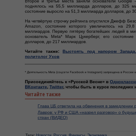
Второе и третье места заняли основатели Google
поднялось на 55,5 миллиарда долларов, до 325 м
состояние выросло на 51,3 миллиарда долларов, до 3
На четвёртую строчку рейтинга опустился Джефф Безо
Amazon, состояние которого увеличилось на 29,
миллиардов. Первую пятёрку богатейших людей в мир
основатель Meta* Марк Цукерберг, его состояние
долларов, до 217 миллиардов.
Читайте также:
Выстоять под напором Запада
политолог Ухов
* Деятельность Meta (соцсети Facebook и Instagram) запрещена в России к
Присоединяйтесь к «Русской Весне» в
Одноклассн
ВКонтакте
,
Twitter
, чтобы быть в курсе последних 
Читайте также
Глава ЦБ ответила на обвинения в замедлении 
Лавров: у РФ и США «назрел разговор» о буду
стран (ВИДЕО)
Теги:
Новости
Россия
Финансы
Экономика