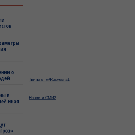
ли
истов
араметры
ния
ении о
юдей
Твиты от @Rusvesna1
ны в
Новости СМИ2
неё иная
щут
угроз»