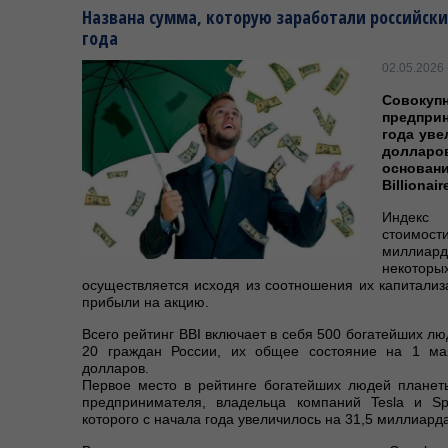
Названа сумма, которую заработали российск
года
02.05.2026 
Совокуп
предприн
года уве
долларов
основани
Billionair
Индекс 
стоимост
миллиар
некот
осуществляется исходя из соотношения их капитализ
прибыли на акцию.
Всего рейтинг BBI включает в себя 500 богатейших лю
20 граждан России, их общее состояние на 1 ма
долларов.
Первое место в рейтинге богатейших людей планет
предпринимателя, владельца компаний Tesla и S
которого с начала года увеличилось на 31,5 миллиард