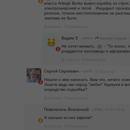
класса Arleigh Burke вывел корабль из строя
электроэнергией и тягой.   Инцидент произ
регионе, точное местоположение не разгла
экипажа не было.
#
!
Ответить
Пожаловаться
Вадим З.
— (4201)
Валерий Смирнов
Не хотят воевать...)))  - "То понос, т
рождаются пословицы и афоризмы
#
!
Ответить
Пожаловаться
Сергей Сергеевич
— (1472)
02.05 в 05:12
Нашли о чём написать. Вам что, нечего осв
Знаете ведь как народ "любит" буржуев и всё
злорадство,подъёбка?
#
!
Ответить
Пожаловаться
Повелитель Вселенной
— (3742)
02.05 в 05:08
А сколько из них евреев?
#
!
Ответить
Пожаловаться