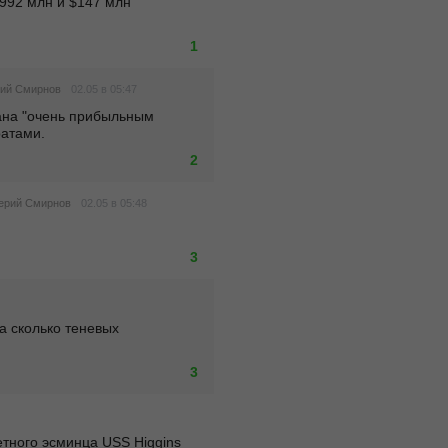
92 млн и $147 млн 
1
02.05 в 05:47
ий Смирнов
на "очень прибыльным 
ратами.
2
02.05 в 05:48
ерий Смирнов
3
а сколько теневых 
3
тного эсминца USS Higgins 