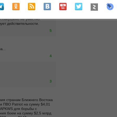
йские миллиардеры с начала 
 совершено не уместно. 
ует действительности.
5
а...
4
3
ия странам Ближнего Востока 
м ПВО Patriot на сумму $4,01 
 APKWS для борьбы с 
я боем на сумму $2,5 млрд.    