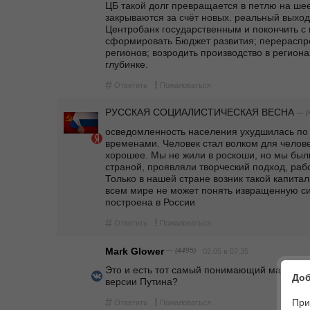
ЦБ такой долг превращается в петлю на шее
закрываются за счёт новых. реальный выход,
Центробанк государственным и покончить с г
сформировать Бюджет развития; перераспре
регионов; возродить производство в региона
глубинке. 
#
!
Ответить
Пожаловаться
РУССКАЯ СОЦИАЛИСТИЧЕСКАЯ ВЕСНА
— (
осведомленность населения ухудшилась по 
временами. Человек стал волком для человек
хорошее. Мы не жили в роскоши, но мы были
страной, проявляли творческий подход, раб
Только в нашей стране возник такой капитал
всем мире не может понять извращенную сис
построена в России 
#
!
Ответить
Пожаловаться
Mark Glower
— (4495)
02.05 в 07:35
Это и есть тот самый понимающий малочисл
Доб
версии Путина?
#
!
При
Ответить
Пожаловаться