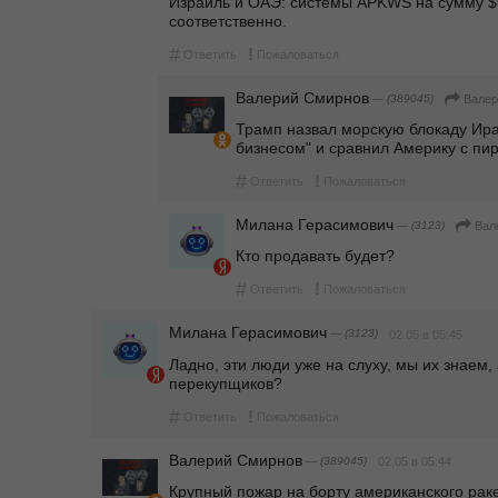
Израиль и ОАЭ: системы APKWS на сумму $9
соответственно.
#
!
Ответить
Пожаловаться
Валерий Смирнов
— (389045)
Валер
Трамп назвал морскую блокаду Ира
бизнесом" и сравнил Америку с пи
#
!
Ответить
Пожаловаться
Милана Герасимович
— (3123)
Вал
Кто продавать будет?
#
!
Ответить
Пожаловаться
Милана Герасимович
— (3123)
02.05 в 05:45
Ладно, эти люди уже на слуху, мы их знаем, 
перекупщиков? 
#
!
Ответить
Пожаловаться
Валерий Смирнов
— (389045)
02.05 в 05:44
Крупный пожар на борту американского раке