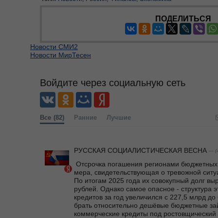
ПОДЕЛИТЬСЯ
Новости СМИ2
Новости МирТесен
Войдите через социальную сеть
Все
(82)
Ранние
Лучшие
РУССКАЯ СОЦИАЛИСТИЧЕСКАЯ ВЕСНА
— (
 Отсрочка погашения регионами бюджетных кредитов - вынужденная 
мера, свидетельствующая о тревожной ситу
По итогам 2025 года их совокупный долг выро
рублей. Однако самое опасное - структура э
кредитов за год увеличился с 227,5 млрд до 
брать относительно дешёвые бюджетные зай
коммерческие кредиты под ростовщический п