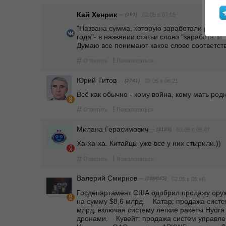
Кай Хенрик
— (193)
02.05 в 07:05
"Названа сумма, которую заработали росси
года"- в названии статьи слово "заработали"
Думаю все понимают какое слово соответств
#
!
Ответить
Пожаловаться
Юрий Титов
— (2741)
02.05 в 06:21
Всё как обычно - кому война, кому мать родн
#
!
Ответить
Пожаловаться
Милана Герасимович
— (3123)
02.05 в 05:47
Ха-ха-ха. Китайцы уже все у них стырили.))
#
!
Ответить
Пожаловаться
Валерий Смирнов
— (389045)
02.05 в 05:46
Госдепартамент США одобрил продажу оруж
на сумму $8,6 млрд.    Катар: продажа систе
млрд, включая систему легкие ракеты Hydra
дронами.    Кувейт: продажа систем управлени