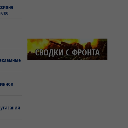
ссияне
теке
рекламные
линное
 угасания