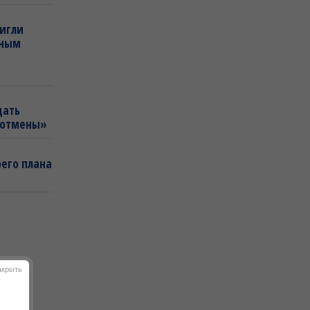
тигли
нным
щать
«отмены»
оего плана
акрыть