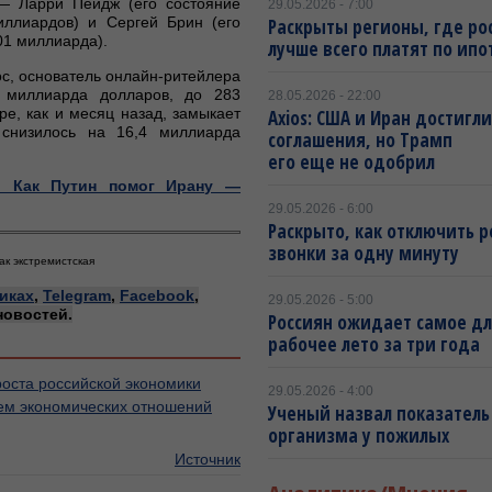
 — Ларри Пейдж (его состояние
29.05.2026 - 7:00
иллиардов) и Сергей Брин (его
Раскрыты регионы, где ро
01 миллиарда).
лучше всего платят по ипо
с, основатель онлайн-ритейлера
8 миллиарда долларов, до 283
28.05.2026 - 22:00
е, как и месяц назад, замыкает
Axios: США и Иран достигли
 снизилось на 16,4 миллиарда
соглашения, но Трамп
его еще не одобрил
. Как Путин помог Ирану —
29.05.2026 - 6:00
Раскрыто, как отключить 
звонки за одну минуту
ак экстремистская
иках
,
Telegram
,
Facebook
,
29.05.2026 - 5:00
новостей.
Россиян ожидает самое д
рабочее лето за три года
роста российской экономики
29.05.2026 - 4:00
щем экономических отношений
Ученый назвал показатель
организма у пожилых
Источник