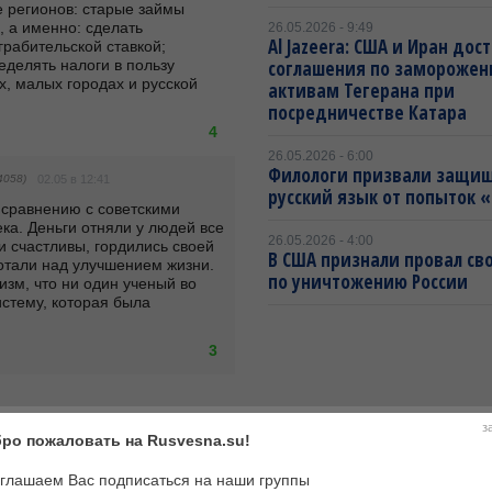
 регионов: старые займы 
 а именно: сделать 
26.05.2026 - 9:49
Al Jazeera: США и Иран дос
рабительской ставкой; 
делять налоги в пользу 
соглашения по замороже
х, малых городах и русской 
активам Тегерана при
посредничестве Катара
4
26.05.2026 - 6:00
Филологи призвали защи
4058)
02.05 в 12:41
русский язык от попыток 
сравнению с советскими 
а. Деньги отняли у людей все 
26.05.2026 - 4:00
 счастливы, гордились своей 
В США признали провал св
отали над улучшением жизни. 
по уничтожению России
изм, что ни один ученый во 
тему, которая была 
3
енные народы бизнес по 
з
ро пожаловать на Rusvesna.su!
6
глашаем Вас подписаться на наши группы