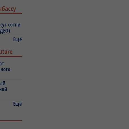
нбассу
сут сотни
ИДЕО)
Ещё
uture
ют
ьного
ный
ной
Ещё