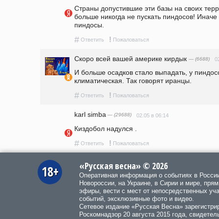
Страны допустившие эти базы на своих терр
больше никогда не пускать пиндосов! Иначе о
пиндосы.
#
!
Ответить
Пожаловаться
Скоро всей вашей америке кирдык
— (6688)
0
И больше осадков стало выпадать, у пиндосо
климатическая. Так говорят иранцы.   
#
!
Ответить
Пожаловаться
karl simba
— (29688)
02.05 в 06:14
Киздобол надулся .
#
!
Ответить
Пожаловаться
«Русская весна» © 2026
18+
Оперативная информация о событиях в Росси
Новороссии, на Украине, в Сирии и мире, пря
эфиры, вести с мест от непосредственных уч
событий, эксклюзивные фото и видео.
Сетевое издание «Русская Весна»
зарегистри
Роскомнадзор 20 августа 2015 года, свидетел