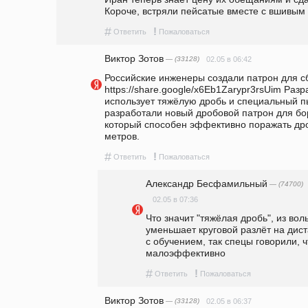
Короче, встряли пейсатые вместе с вшивым 
#
!
Ответить
Пожаловаться
Виктор Зотов
— (33128)
02.05 в 06:42
Российские инженеры создали патрон для сб
https://share.google/x6Eb1Zarypr3rsUim Раз
использует тяжёлую дробь и специальный п
разработали новый дробовой патрон для бо
который способен эффективно поражать дро
метров. 
#
!
Ответить
Пожаловаться
Александр Бесфамильный
— (74700)
02.05 в 07:36
Что значит "тяжёлая дробь", из вол
уменьшает круговой разлёт на дист
с обучением, так спецы говорили, ч
малоэффективно 
#
!
Ответить
Пожаловаться
Виктор Зотов
— (33128)
02.05 в 06:37