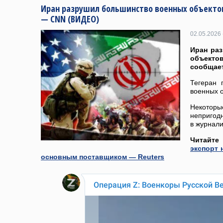
Иран разрушил большинство военных объекто
— CNN (ВИДЕО)
02.05.2026 
Иран ра
объекто
сообщае
Тегеран 
военных о
Некотор
непригодн
в журнали
Читайт
экспорт 
основным поставщиком — Reuters