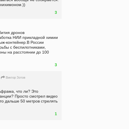
хихимоном.)) 
3
ития дронов 
работка НИИ прикладной химии 
ыж-контейнер.В России 
рьбы с беспилотниками, 
ны на расстоянии до 100 
3
Виктор Зотов
ьфрама, что ли? Это 
анции? Просто смотрел видео 
то дальше 50 метров стрелять 
1