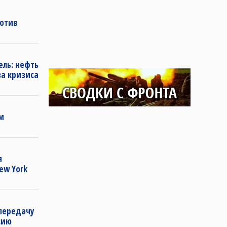
ротив
ель: нефть
за кризиса
м
я
ew York
передачу
сию