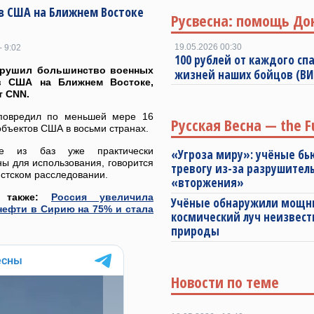
в США на Ближнем Востоке
Русвесна: помощь До
19.05.2026 00:30
- 9:02
100 рублей от каждого спа
зрушил большинство военных
жизней наших бойцов (В
в США на Ближнем Востоке,
т CNN.
повредил по меньшей мере 16
Русская Весна — the F
бъектов США в восьми странах.
ые из баз уже практически
«Угроза миру»: учёные бь
ы для использования, говорится
тревогу из-за разрушител
стском расследовании.
«вторжения»
е также:
Россия увеличила
Учёные обнаружили мощ
нефти в Сирию на 75% и стала
космический луч неизвест
природы
Новости по теме