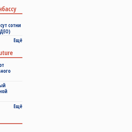
нбассу
сут сотни
ИДЕО)
Ещё
uture
ют
ьного
ный
ной
Ещё