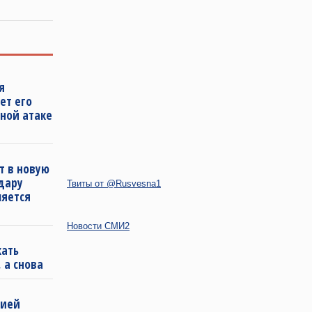
я
ет его
ной атаке
т в новую
удару
Твиты от @Rusvesna1
ляется
Новости СМИ2
кать
 а снова
бией