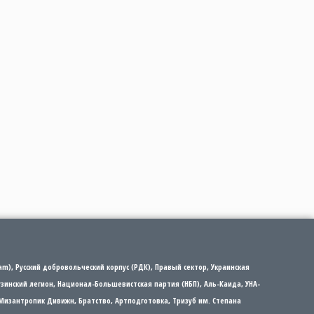
m), Русский добровольческий корпус (РДК), Правый сектор, Украинская
рузинский легион, Национал-Большевистская партия (НБП), Аль-Каида, УНА-
Мизантропик Дивижн, Братство, Артподготовка, Тризуб им. Степана