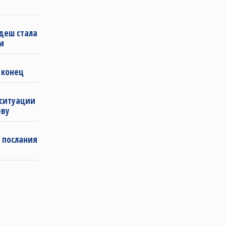
деш стала
м
 конец
 ситуации
еву
 послания