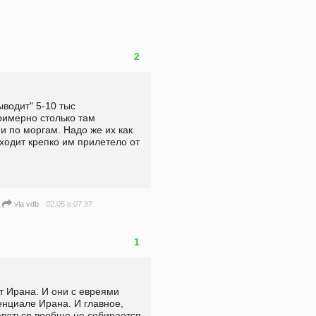
2
водит" 5-10 тыс 
римерно столько там 
и по моргам. Надо же их как 
ыходит крепко им прилетело от 
02.05 в 07:37
vla vdb
1
 Ирана. И они с евреями 
нциале Ирана. И главное, 
ваться вообще не собирается. 