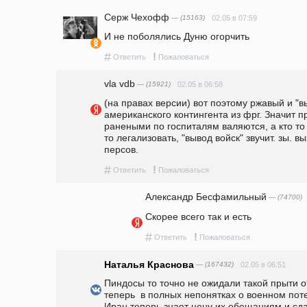
Серж Чехофф
— (15163)
02.05 в 07:59
И не поболялись Дуню огорчить
#
!
Ответить
Пожаловаться
vla vdb
— (15921)
02.05 в 06:58
(на правах версии) вот поэтому ржавый и "вы
американского контингента из фрг. Значит п
ранеными по госпиталям валяются, а кто то 
то легализовать, "вывод войск" звучит. зы. в
персов.
#
!
Ответить
Пожаловаться
Александр Бесфамильный
— (74700)
Скорее всего так и есть
#
!
Ответить
Пожаловаться
Наталья Краснова
— (167432)
02.05 в 06:51
Пиндосы то точно не ожидали такой прыти от
теперь  в полных непонятках о военном поте
Иран теперь знает цену их обещаниям и сда