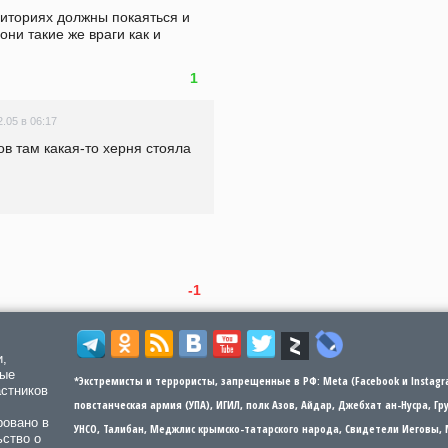
иториях должны покаяться и 
ни такие же враги как и 
1
2.05 в 06:17
в там какая-то херня стояла 
-1
и,
мые
*Экстремисты и террористы, запрещенные в РФ: Meta (Facebook и Instagra
астников
повстанческая армия (УПА), ИГИЛ, полк Азов, Айдар, Джебхат ан-Нусра, Г
ровано в
УНСО, Талибан, Меджлис крымско-татарского народа, Свидетели Иеговы, 
ьство о