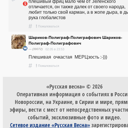
плешивый фриц мало чем от Зеленского 
отличается, он также далек от своего народа, 
любит только свой карман, а в жопе дыра, в ды
рука глобалистов
#
!
Пожаловаться
Шариков-Полиграф-Полиграфович Шариков-
Полиграф-Полиграфович
— (39072)
02.05 в 23:53
Плешивая  очкастая  МЕРЦзость :-)))
#
!
Пожаловаться
«Русская весна» © 2026
Оперативная информация о событиях в Росси
Новороссии, на Украине, в Сирии и мире, пря
эфиры, вести с мест от непосредственных участ
событий, эксклюзивные фото и видео.
Сетевое издание «Русская Весна»
зарегистрирова