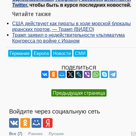
Twitter
, чтобы быть в курсе последних новостей.
Читайте также
США действуют как пираты в ходе морской блокады
иранских портов, — Трамп (ВИДЕО)
Трамп заявил о недействительности ультиматума
Конгресса по войне с Ираном
Германия
Европа
Новости
СМИ
ПОДЕЛИТЬСЯ
Предыдущая страница
Войдите через социальную сеть
Все
(7)
Ранние
Лучшие