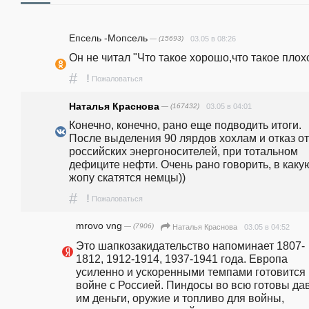
Епсель -Мопсель
— (15693)
03.05 в 08:26
Он не читал "Что такое хорошо,что такое плохо
#
!
Пожаловаться
Наталья Краснова
— (167432)
03.05 в 04:01
Конечно, конечно, рано еще подводить итоги. 
После выделения 90 лярдов хохлам и отказ от 
российских энергоносителей, при тотальном 
дефиците нефти. Очень рано говорить, в какую
жопу скатятся немцы))
#
!
Пожаловаться
mrovo vng
— (7906)
03.05 в 04:52
Наталья Краснова
Это шапкозакидательство напоминает 1807-
1812, 1912-1914, 1937-1941 года. Европа 
усиленно и ускоренными темпами готовится к
войне с Россией. Пиндосы во всю готовы дав
им деньги, оружие и топливо для войны, 