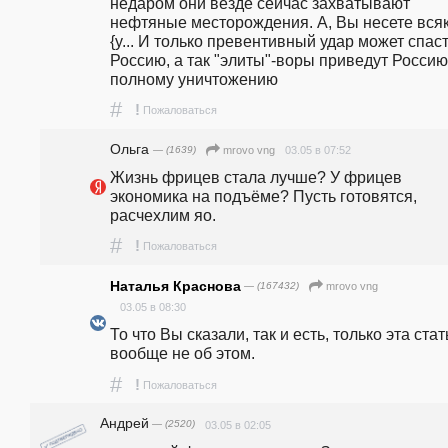
недаром они везде сейчас захватывают 
нефтяные месторождения. А, Вы несете всяк
{y... И только превентивный удар может спаст
Россию, а так "элиты"-воры приведут Россию 
полному уничтожению
#
!
Пожаловаться
Ольга
— (1639)
03.05 в 07:52
mrovo vng
Жизнь фрицев стала лучше? У фрицев 
экономика на подъёме? Пусть готовятся, 
расчехлим яо. 
#
!
Пожаловаться
Наталья Краснова
— (167432)
mrovo vng
03.05 в 08:30
То что Вы сказали, так и есть, только эта стать
вообще не об этом.
#
!
Пожаловаться
Андрей
— (2520)
03.05 в 02:05