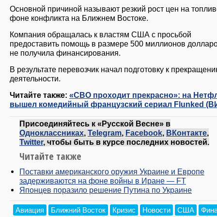
Основной причиной называют резкий рост цен на топлив
фоне конфликта на Ближнем Востоке.
Компания обращалась к властям США с просьбой
предоставить помощь в размере 500 миллионов долларо
не получила финансирования.
В результате перевозчик начал подготовку к прекращен
деятельности.
Читайте также:
«СВО проходит прекрасно»: на Нетф
вышел комедийный французский сериал Flunked (В
Присоединяйтесь к «Русской Весне» в
Одноклассниках
,
Telegram
,
Facebook
,
ВКонтакте
,
Twitter
, чтобы быть в курсе последних новостей.
Читайте также
Поставки американского оружия Украине и Европе
задерживаются на фоне войны в Иране — FT
Японцев поразило решение Путина по Украине
Авиация
Ближний Восток
Кризис
Новости
США
Фин