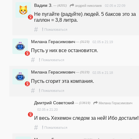
Вадим З.
— (4201)
02.05 в 22:09
андpeй николаев
Не пугайте (радуйте) людей. 5 баксов это за 
галлон = 3,8 литра.
#
!
Пожаловаться
Милана Герасимович
— (3123)
02.05 в 21:19
Пусть у них все остановится. 
#
!
Пожаловаться
Милана Герасимович
— (3123)
02.05 в 21:18
Пусть сгорит эта компания.
#
!
Пожаловаться
Дмитрий Советский
— (13619)
Милана Герасимович
02.05 в 21:20
И весь Хехемон следом за ней! Ибо достали!!
#
!
Пожаловаться