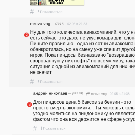
#
!
Пожаловаться
mrovo vng
— (7917)
02.05 в 21:33
Ну для того количества авиакомпаний, что у ни
есть сейчас, это даже не укус комара для слона
Пишите правильно - одна из сотни авиакомпан
обанкротилась, но на смену уже спешит другой
игрок. Пока пиндосы безнаказано "возвращают
сворованную у них нефть" по всему миру, така
ситуация с одной из авиакомпаний для них нич
не значит
#
!
Пожаловаться
андpeй николаев
— (69759)
02.05 в 21:38
mrovo vng
Для пиндосов цена 5 баксов за бензин - это 
просто смерть экономики... Ты можешь скольк
угодно молиться на пиндономику,но является
фактом что она вся держится не сфере услуг
#
!
Пожаловаться