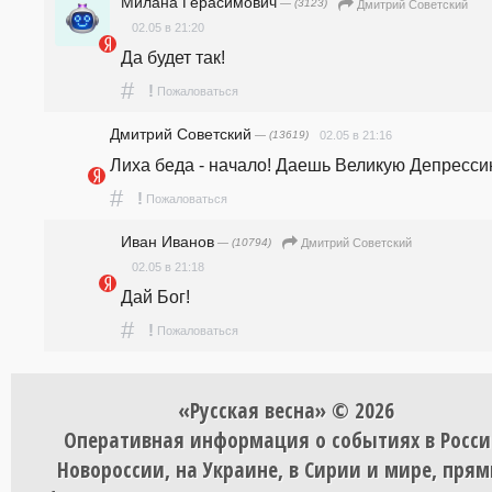
Милана Герасимович
— (3123)
Дмитрий Советский
02.05 в 21:20
Да будет так!
#
!
Пожаловаться
Дмитрий Советский
— (13619)
02.05 в 21:16
Лиха беда - начало! Даешь Великую Депресси
#
!
Пожаловаться
Иван Иванов
— (10794)
Дмитрий Советский
02.05 в 21:18
Дай Бог!
#
!
Пожаловаться
«Русская весна» © 2026
Оперативная информация о событиях в Росси
Новороссии, на Украине, в Сирии и мире, пря