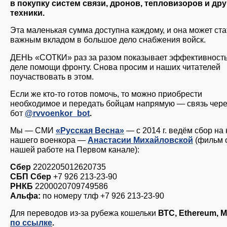
в покупку систем связи, дронов, тепловизоров и др
техники.
Эта маленькая сумма доступна каждому, и она может ста
важным вкладом в большое дело снабжения войск.
ДЕНЬ «СОТКИ» раз за разом показывает эффективность
деле помощи фронту. Снова просим и наших читателей
поучаствовать в этом.
Если же кто-то готов помочь, то можно приобрести
необходимое и передать бойцам напрямую — связь чер
бот
@rvvoenkor_bot
.
Мы — СМИ
«Русская Весна»
— с 2014 г. ведём сбор на
нашего военкора —
Анастасии Михайловской
(фильм 
нашей работе на Первом канале):
Сбер
2202205012620735
СБП Сбер
+7 926 213-23-90
РНКБ
2200020709749586
Альфа:
по номеру тлф +7 926 213-23-90
Для переводов из-за рубежа кошельки
ВТС, Ethereum, 
по ссылке
.