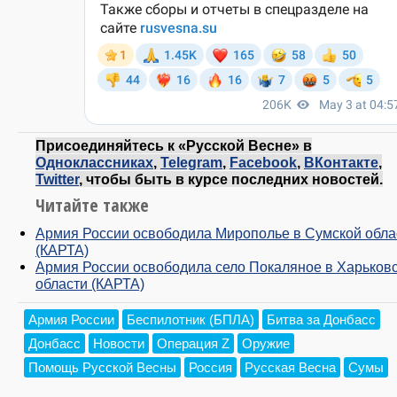
Присоединяйтесь к «Русской Весне» в
Одноклассниках
,
Telegram
,
Facebook
,
ВКонтакте
,
Twitter
, чтобы быть в курсе последних новостей.
Читайте также
Армия России освободила Мирополье в Сумской обла
(КАРТА)
Армия России освободила село Покаляное в Харьков
области (КАРТА)
Армия России
Беспилотник (БПЛА)
Битва за Донбасс
Донбасс
Новости
Операция Z
Оружие
Помощь Русской Весны
Россия
Русская Весна
Сумы