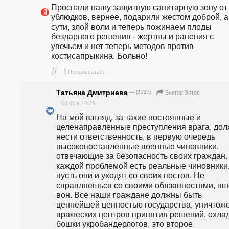
Проспали нашу защитную санитарную зону от 
ублюдков, вернее, подарили жестом доброй, а 
сути, злой воли и теперь пожинаем плоды 
бездарного решения - жертвы и ранения с 
увечьем и нет теперь методов против 
костисапрыкина. Больно!
#
!
Пожаловаться
Татьяна Дмитриева
— (1327)
Виктор Зотов
03.05 в 16:28
На мой взгляд, за такие постоянные и 
целенаправленные преступления врага, дол
нести ответственность, в первую очередь 
высокопоставленные военные чиновники, 
отвечающие за безопасность своих граждан. 
каждой проблемой есть реальные чиновники, 
пусть они и уходят со своих постов. Не 
справляешься со своими обязанностями, пш
вон. Все наши граждане должны быть 
ценнейшей ценностью государства, уничтоже
вражеских центров принятия решений, охлад
бошки укробандерлогов, это второе.  