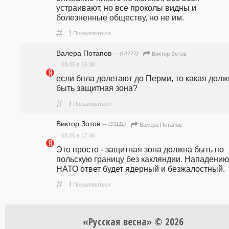
устраивают, но все проколы видны и 
болезненные обществу, но не им.
#
!
Пожаловаться
Валера Потапов
— (12777)
Виктор Зотов
03.05 в 16:38
если бпла долетают до Перми, то какая долж
быть защитная зона?
#
!
Пожаловаться
Виктор Зотов
— (33111)
Валера Потапов
03.05 в 17:46
Это просто - защитная зона должна быть по 
польскую границу без какляндии. Нападению 
НАТО ответ будет ядерный и безжалостный.
#
!
Пожаловаться
«Русская весна» © 2026