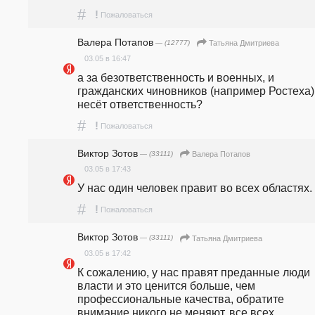
#
!
Пожаловаться
Валера Потапов
— (12777)
Татьяна Дмитриева
03.05 в 16:47
а за безответственность и военных, и 
гражданских чиновников (например Ростеха) 
несёт ответственность? 
#
!
Пожаловаться
Виктор Зотов
— (33111)
Валера Потапов
03.05 в 17:43
У нас один человек правит во всех областях.
#
!
Пожаловаться
Виктор Зотов
— (33111)
Татьяна Дмитриева
03.05 в 17:42
К сожалению, у нас правят преданные люди 
власти и это ценится больше, чем 
профессиональные качества, обратите 
внимание никого не меняют, все всех 