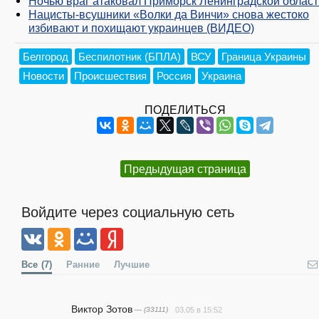
Ночью враг атаковал Приморск Ленинградской област
Нацисты-всушники «Волки да Винчи» снова жестоко
избивают и похищают украинцев (ВИДЕО)
Белгород
Беспилотник (БПЛА)
ВСУ
Граница Украины
Новости
Происшествия
Россия
Украина
ПОДЕЛИТЬСЯ
Предыдущая страница
Войдите через социальную сеть
Все
(7)
Ранние
Лучшие
Виктор Зотов
— (33111)
03.05 в 15:52