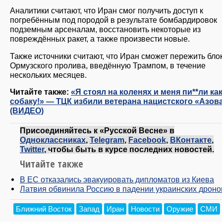
Аналитики считают, что Иран смог получить доступ к
погребённым под породой в результате бомбардировок
подземным арсеналам, восстановить некоторые из
повреждённых ракет, а также произвести новые.
Также источники считают, что Иран сможет пережить бло
Ормузского пролива, введённую Трампом, в течение
нескольких месяцев.
Читайте также:
«Я стоял на коленях и меня пи**ли ка
собаку!» — ТЦК избили ветерана нацистского «Азов
(ВИДЕО)
Присоединяйтесь к «Русской Весне» в
Одноклассниках
,
Telegram
,
Facebook
,
ВКонтакте
,
Twitter
, чтобы быть в курсе последних новостей.
Читайте также
В ЕС отказались эвакуировать дипломатов из Киева
Латвия обвинила Россию в падении украинских дроно
Ближний Восток
Запад
Иран
Новости
Оружие
СМИ