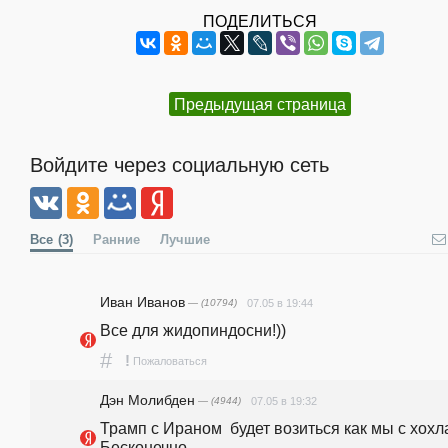
ПОДЕЛИТЬСЯ
Предыдущая страница
Войдите через социальную сеть
Все
(3)
Ранние
Лучшие
Иван Иванов
— (10794)
07.05 в 19:44
Все для жидопиндосни!))
#
!
Пожаловаться
Дэн Молибден
— (4944)
07.05 в 19:32
Трамп с Ираном  будет возиться как мы с хохла
Бесконечно.