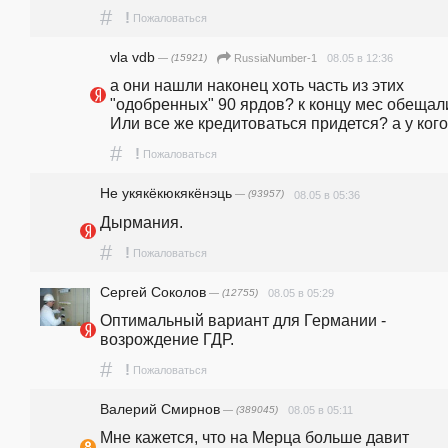
#
!
Пожаловаться
vla vdb
— (15921)
08.05 в 12:36
RussiaNumber-1
а они нашли наконец хоть часть из этих 
"одобренных" 90 ярдов? к концу мес обещали
Или все же кредитоваться придется? а у ког
#
!
Пожаловаться
Не укякёкюкякёнэць
— (93957)
08.05 в 05:36
Дырмания.
#
!
Пожаловаться
Сергей Соколов
— (12755)
08.05 в 05:29
Оптимальный вариант для Германии - 
возрождение ГДР.
#
!
Пожаловаться
Валерий Смирнов
— (389045)
08.05 в 05:11
Мне кажется, что на Мерца больше давит 