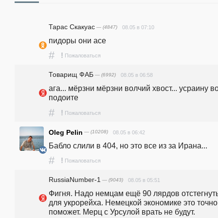
Тарас Скакуас
— (4847)
08.05 в 07:10
пидоры они асе
#
!
Пожаловаться
Товарищ ФАБ
— (6992)
08.05 в 06:58
ага... мёрзни мёрзни волчий хвост... усраину во
подоите
#
!
Пожаловаться
Oleg Pelin
— (10208)
08.05 в 06:42
Бабло слили в 404, но это все из за Ирана...
#
!
Пожаловаться
RussiaNumber-1
— (9043)
08.05 в 05:51
Фигня. Надо немцам ещё 90 лярдов отстегнуть
для укрорейха. Немецкой экономике это точно 
поможет. Мерц с Урсулой врать не будут.