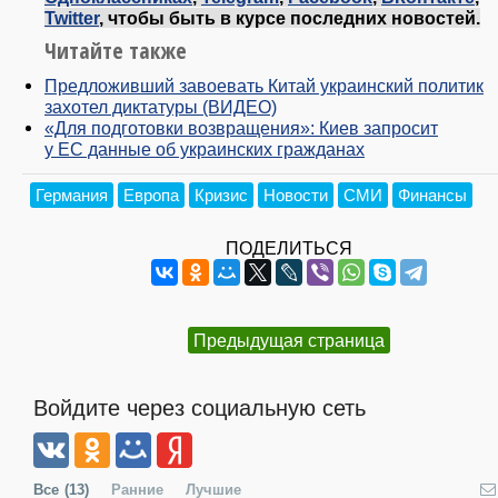
Twitter
, чтобы быть в курсе последних новостей.
Читайте также
Предложивший завоевать Китай украинский политик
захотел диктатуры (ВИДЕО)
«Для подготовки возвращения»: Киев запросит
у ЕС данные об украинских гражданах
Германия
Европа
Кризис
Новости
СМИ
Финансы
ПОДЕЛИТЬСЯ
Предыдущая страница
Войдите через социальную сеть
Все
(13)
Ранние
Лучшие