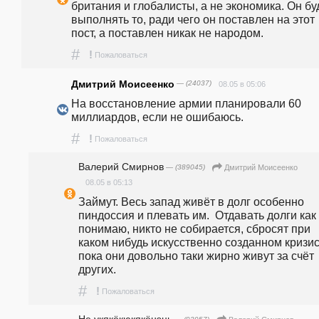
британия и глобалисты, а не экономика. Он буд
выполнять то, ради чего он поставлен на этот 
пост, а поставлен никак не народом. 
#
!
Пожаловаться
Дмитрий Моисеенко
— (24037)
08.05 в 05:06
На восстановление армии планировали 60 
миллиардов, если не ошибаюсь.
#
!
Пожаловаться
Валерий Смирнов
— (389045)
Дмитрий Моисеенко
08.05 в 05:13
Займут. Весь запад живёт в долг особенно 
пиндоссия и плевать им.  Отдавать долги как 
понимаю, никто не собирается, сбросят при 
каком нибудь искусственно созданном кризисе
пока они довольно таки жирно живут за счёт 
других. 
#
!
Пожаловаться