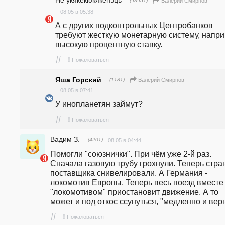
Не укякёкюкякёнэць
— (93957)
Валерий Смирнов
08.05 в 05:38
А с других подконтрольных Центробанков 
требуют жесткую монетарную систему, напри
высокую процентную ставку.
#
!
Пожаловаться
Яша Горский
— (1181)
Валерий Смирнов
08.05 в 07:41
У инопланетян займут?
#
!
Пожаловаться
Вадим З.
— (4201)
08.05 в 04:44
Помогли "союзнички". При чём уже 2-й раз. 
Сначала газовую трубу грохнули. Теперь стра
поставщика снивелировали. А Германия - 
локомотив Европы. Теперь весь поезд вместе 
"локомотивом" приостановит движение. А то 
может и под откос ссунуться, "медленно и вер
#
!
Пожаловаться