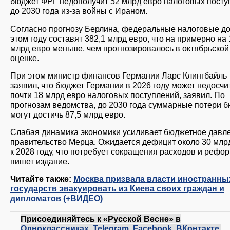
бюджет ФРГ недополучит 52 млрд евро налоговых посту
до 2030 года из-за войны с Ираном.
Согласно прогнозу Берлина, федеральные налоговые д
этом году составят 382,1 млрд евро, что на примерно на 
млрд евро меньше, чем прогнозировалось в октябрьской
оценке.
При этом министр финансов Германии Ларс Клингбайль
заявил, что бюджет Германии в 2026 году может недосчи
почти 18 млрд евро налоговых поступлений, заявил. По
прогнозам ведомства, до 2030 года суммарные потери 
могут достичь 87,5 млрд евро.
Слабая динамика экономики усиливает бюджетное давл
правительство Мерца. Ожидается дефицит около 30 млр
к 2028 году, что потребует сокращения расходов и рефор
пишет издание.
Читайте также:
Москва призвала власти иностранны
государств эвакуировать из Киева своих граждан и
дипломатов (+ВИДЕО)
Присоединяйтесь к «Русской Весне» в
Одноклассниках
,
Telegram
,
Facebook
,
ВКонтакте
,