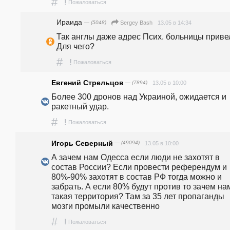
#
!
Пожаловаться
Ираида
— (5048)
13.05 в 14:34
Sergey Bash
Так англы даже адрес Псих. больницы привел
Для чего?
#
!
Пожаловаться
Евгений Стрельцов
— (7894)
13.05 в 10:00
Более 300 дронов над Украиной, ожидается и 
ракетный удар.
#
!
Пожаловаться
Игорь Северный
— (49094)
13.05 в 10:00
А зачем нам Одесса если люди не захотят в 
состав России? Если провести референдум и 
80%-90% захотят в состав РФ тогда можно и 
забрать. А если 80% будут против то зачем нам
такая территория? Там за 35 лет пропаганды 
мозги промыли качественно
#
!
Пожаловаться