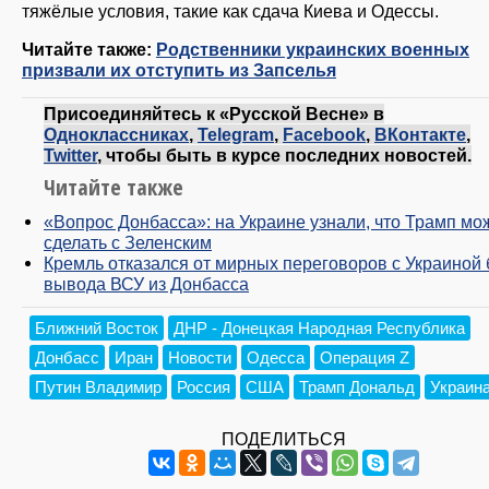
тяжёлые условия, такие как сдача Киева и Одессы.
Читайте также:
Родственники украинских военных
призвали их отступить из Запселья
Присоединяйтесь к «Русской Весне» в
Одноклассниках
,
Telegram
,
Facebook
,
ВКонтакте
,
Twitter
, чтобы быть в курсе последних новостей.
Читайте также
«Вопрос Донбасса»: на Украине узнали, что Трамп мо
сделать с Зеленским
Кремль отказался от мирных переговоров с Украиной 
вывода ВСУ из Донбасса
Ближний Восток
ДНР - Донецкая Народная Республика
Донбасс
Иран
Новости
Одесса
Операция Z
Путин Владимир
Россия
США
Трамп Дональд
Украин
ПОДЕЛИТЬСЯ