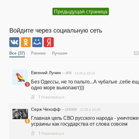
Предыдущая страница
Войдите через социальную сеть
Все
(37)
Ранние
Лучшие
Евгений Лучин
— (55)
13.05 в 19:18
Без Одессы, не то пальто...А чубатые ,себе ещ
одно море выкопают)))
#
!
Пожаловаться
Серж Чехофф
— (15163)
13.05 в 15:45
Главная цель СВО русского народа - уничтоже
усраины как государства от слова совсем
#
!
Пожаловаться