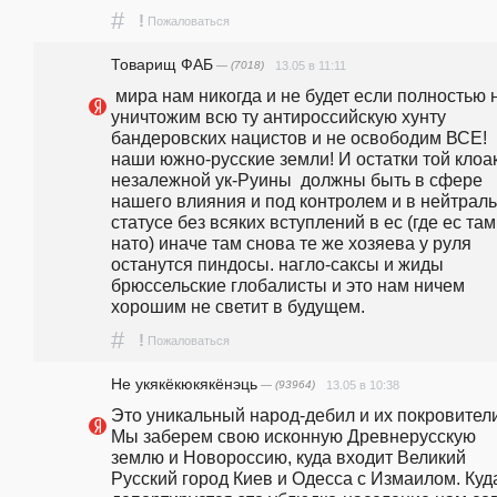
#
!
Пожаловаться
Товарищ ФАБ
— (7018)
13.05 в 11:11
 мира нам никогда и не будет если полностью не 
уничтожим всю ту антироссийскую хунту 
бандеровских нацистов и не освободим ВСЕ! 
наши южно-русские земли! И остатки той клоак
незалежной ук-Руины  должны быть в сфере 
нашего влияния и под контролем и в нейтраль
статусе без всяких вступлений в ес (где ес там 
нато) иначе там снова те же хозяева у руля 
останутся пиндосы. нагло-саксы и жиды 
брюссельские глобалисты и это нам ничем 
хорошим не светит в будущем.
#
!
Пожаловаться
Не укякёкюкякёнэць
— (93964)
13.05 в 10:38
Это уникальный народ-дебил и их покровители
Мы заберем свою исконную Древнерусскую 
землю и Новороссию, куда входит Великий 
Русский город Киев и Одесса с Измаилом. Куда