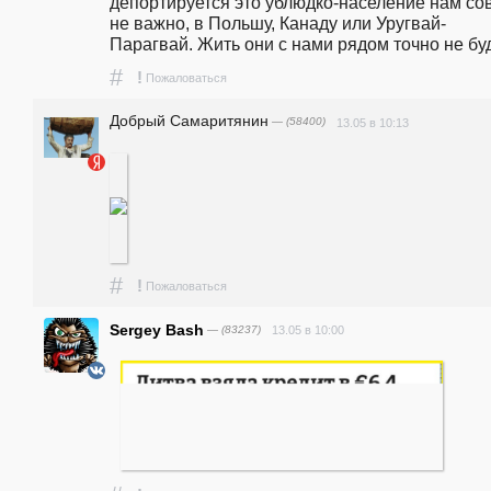
депортируется это ублюдко-население нам сов
не важно, в Польшу, Канаду или Уругвай-
Парагвай. Жить они с нами рядом точно не буд
#
!
Пожаловаться
Добрый Самаритянин
— (58400)
13.05 в 10:13
#
!
Пожаловаться
Sergey Bash
— (83237)
13.05 в 10:00