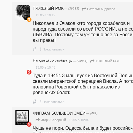
ТЯЖЕЛЫЙ РОК
— (39235)
Наталья Андреева
13.05 в 10:12
Николаев и Очаков -это города корабелов и 
народ туда свозили со всей РОССИИ, а не со
ЛЬВИВА. Поэтому там уж точно все за Россию
вы правы!
#
!
Пожаловаться
Не укякёкюкякёнэць
— (93964)
ТЯЖЕЛЫЙ РОК
13.05 в 10:45
Туда в 1945г. 3 млн. вуек из Восточной Польш
свезли мигрантской операцией Висла. А пото
половина Ровенской обл. понаихало из 
ровенских болот.
#
!
Пожаловаться
ФИГВАМ БОЛЬШОЙ ЗМЕЙ
— (499)
13.05 в 10:04
Игорь Северный
Чушь не пори. Одесса была и будет российско