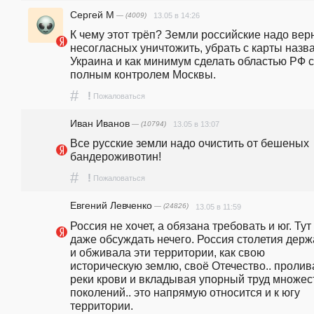
Сергей М
— (4009)
13.05 в 14:26
К чему этот трёп? Земли российские надо верн
несогласных уничтожить, убрать с карты назва
Украина и как минимум сделать областью РФ с 
полным контролем Москвы.
#
!
Пожаловаться
Иван Иванов
— (10794)
13.05 в 13:07
Все русские земли надо очистить от бешеных 
бандероживотин!
#
!
Пожаловаться
Евгений Левченко
— (24826)
13.05 в 11:59
Россия не хочет, а обязана требовать и юг. Тут 
даже обсуждать нечего. Россия столетия держ
и обживала эти территории, как свою 
историческую землю, своё Отечество.. пролива
реки крови и вкладывая упорный труд множест
поколений.. это напрямую относится и к югу 
территории.