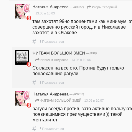
Наталья Андреева
— (83252)
Игорь Северный
13.05 в 10:03
там захотят 99-ю процентами как минимум, эт
совершенно русский город, и в Николаеве 
захотят, и в Очакове
#
!
Пожаловаться
ФИГВАМ БОЛЬШОЙ ЗМЕЙ
— (499)
13.05 в 10:06
Наталья Андреева
Согласен на все сто. Против будут только 
понаехавшие рагули.
#
!
Пожаловаться
Наталья Андреева
— (83252)
13.05 в 10:07
ФИГВАМ БОЛЬШОЙ ЗМЕЙ
рагули всегда против, зато активно пользуютс
появившимися преимуществами )) такой 
менталитет
#
!
Пожаловаться