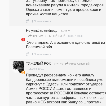
За "украину" там проголосуют только 
понаехавшие рагули а жители города-героя 
Одесса знают и помнят дом профсоюзов и 
прочие косяки нацистов. 
#
!
Пожаловаться
Не укякёкюкякёнэць
— (93964)
13.05 в 10:46
ФИГВАМ БОЛЬШОЙ ЗМЕЙ
 Это в идале. А в основном одно скотиньё из 
Ровенской обл.
#
!
Пожаловаться
ТЯЖЕЛЫЙ РОК
— (39235)
Игорь Северный
13.05 в 10:11
Проведут референдум,но к его началу 
бандеровские выкормыши и пособники уже 
сдриснут с Одессы ,или подохнут от ударов 
Армии РОССИИ ....вот оставшиеся и 
проголосуют за РОССИЮ! Конечно останется 
часть манкуртов зашифрованных, но их все 
равно ФСБ вскроет как банку со шпротами!