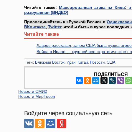
Читайте также:
Массированная атака на Киев: 
разрушения (ВИДЕО)
Присоединяйтесь к «Русской Весне» в
Одноклассн
ВКонтакте
,
Twitter
, чтобы быть в курсе последних 
Читайте также
Лавров рассказал, зачем США была нужна агрес
Война в Иране — крупнейшее стратегическое по
Теги:
Ближний Восток
Иран
Китай
Новости
США
ПОДЕЛИТЬСЯ
Новости СМИ2
Новости МирТесен
Войдите через социальную сеть