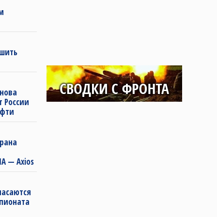
м
ешить
снова
т России
ефти
Ирана
А — Axios
пасаются
мпионата