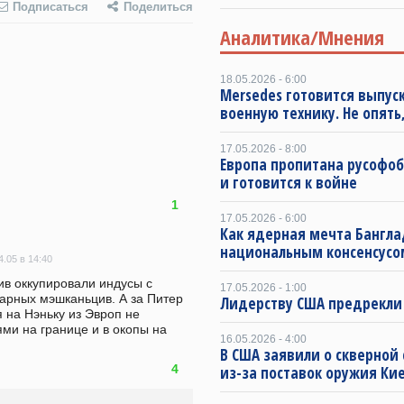
Подписаться
Поделиться
Аналитика/Мнения
18.05.2026 - 6:00
Mersedes готовится выпус
военную технику. Не опять,
17.05.2026 - 8:00
Европа пропитана русофо
и готовится к войне
1
17.05.2026 - 6:00
Как ядерная мечта Бангла
национальным консенсусо
4.05 в 14:40
ив оккупировали индусы с 
17.05.2026 - 1:00
арных мэшканьцив. А за Питер 
Лидерству США предрекли
 на Нэньку из Эвроп не 
ми на границе и в окопы на 
16.05.2026 - 4:00
В США заявили о скверной
4
из-за поставок оружия Ки