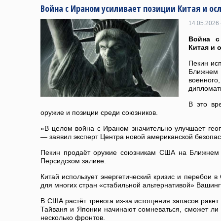
Война с Ираном усиливает позиции Китая и о
14.05.2026 
Война с
Китая и 
Пекин ис
Ближнем 
военно
дипломат
В это вр
оружие и позиции среди союзников.
«В целом война с Ираном значительно улучшает гео
— заявил эксперт Центра новой американской безопас
Пекин продаёт оружие союзникам США на Ближнем 
Персидском заливе.
Китай использует энергетический кризис и перебои в
для многих стран «стабильной альтернативой» Вашинг
В США растёт тревога из-за истощения запасов ракет 
Тайваня и Японии начинают сомневаться, сможет ли
несколько фронтов.