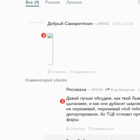
Все
(4)
Ранние
Лучшие
Добрый Самаритянин
— (58352)
14.05 в 15:06
#
!
Ответить
Пожаловаться
Комментарий удалён
Росомаха
— (46224)
1
Егор Белоусов
Давай лучше обсудим, как твой Льв
цыганами, и как они дубасит шаров
не переживай, переживай чтоб тебя
депортировали, бо ТЦК отловит пря
фарш. 
#
!
Ответить
Пожаловаться