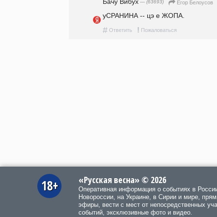
Бачу Вибух
— (63693)
Егор Белоусов
уСРАНИНА -- цэ е ЖОПА.
#
!
Ответить
Пожаловаться
«Русская весна» © 2026
18+
Оперативная информация о событиях в Росси
Новороссии, на Украине, в Сирии и мире, пря
эфиры, вести с мест от непосредственных уч
событий, эксклюзивные фото и видео.