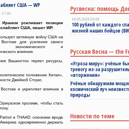
слабляет США — WP
Русвесна: помощь До
- 17:30
18.05.2026 03:00
 Ираном усиливает позиции
100 рублей от каждого спа
ослабляет США, пишет WP.
жизней наших бойцов (В
пользует затяжную войну США на
Востоке для усиления своего
го, экономического и
Русская Весна — the F
ического влияния.
емя Вашингтон теряет ресурсы,
«Угроза миру»: учёные бь
тревогу из-за разрушител
«вторжения»
политическое положение Китая»,
ности Джейкоб Стоукс.
Учёные обнаружили мощ
космический луч неизвест
Востоке и укрепляет влияние в
природы
 Ормузском проливе, чтобы стать
тону.
Новости по теме
Patriot и THAAD: союзники вроде
 Америка одновременно держать