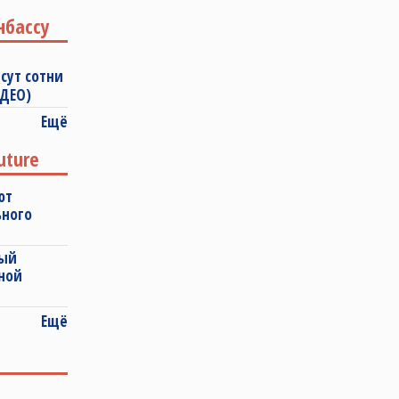
нбассу
сут сотни
ИДЕО)
Ещё
uture
ют
ьного
ный
ной
Ещё