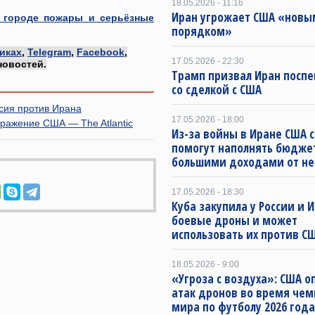
18.05.2026 - 11:16
Иран угрожает США «новы
в городе пожары и серьёзные
порядком»
иках
,
Telegram
,
Facebook
,
17.05.2026 - 22:30
новостей.
Трамп призвал Иран посп
со сделкой с США
сия против Ирана
17.05.2026 - 18:00
ражение США — The Atlantic
Из-за войны в Иране США 
помогут наполнять бюдже
большими доходами от н
17.05.2026 - 18:30
Куба закупила у России и 
боевые дроны и может
использовать их против СШ
18.05.2026 - 9:00
«Угроза с воздуха»: США о
атак дронов во время че
мира по футболу 2026 года