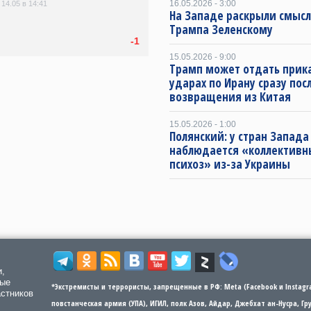
16.05.2026 - 3:00
14.05 в 14:41
На Западе раскрыли смысл
Трампа Зеленскому
-1
15.05.2026 - 9:00
Трамп может отдать прика
ударах по Ирану сразу пос
возвращения из Китая
15.05.2026 - 1:00
Полянский: у стран Запада
наблюдается «коллектив
психоз» из-за Украины
и,
мые
*Экстремисты и террористы, запрещенные в РФ: Meta (Facebook и Instagra
астников
повстанческая армия (УПА), ИГИЛ, полк Азов, Айдар, Джебхат ан-Нусра, Г