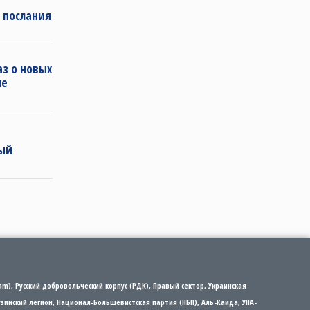
 послания
з о новых
ле
ный
m), Русский добровольческий корпус (РДК), Правый сектор, Украинская
рузинский легион, Национал-Большевистская партия (НБП), Аль-Каида, УНА-