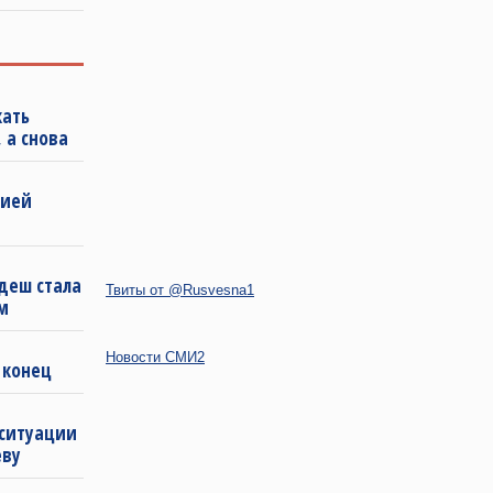
кать
 а снова
бией
деш стала
Твиты от @Rusvesna1
м
Новости СМИ2
 конец
 ситуации
еву