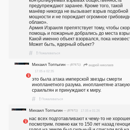
контролируемых взрывах общественность 
предупреждают заранее. Кроме того, такой 
манёвр никогда не вызывает взрыв подобной 
мощности и не порождает огромное грибовидн
облако».                                                                                                                                                     
Армия Израиля препятствует тому, чтобы скор
помощь и пожарные добрались до места взрыва
Какой именно объект взорвался, пока неизвест
Может быть, ядерный объект? 
#
!
Пожаловаться
Михаил Топтыгин
— (87671)
андpeй николаев
17.05 в 02:35
это была атака имперской звезды смерти 
инопланетного разума. инопланетяне атакуют
сраильтян и принуждают к миру.
#
!
Пожаловаться
Михаил Топтыгин
— (87671)
17.05 в 01:26
нас всех подготавливают к чему-то не хорошем
посмотрим. помню как то 150 лет назад геноцид
голод на земле был сильный и списали всё на 