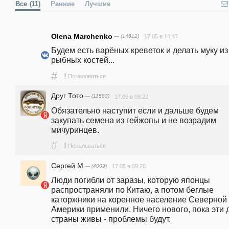
Все
(11)
Ранние
Лучшие
Olena Marchenko
— (14612)
17.05 в 14:47
Будем есть варёных креветок и делать муку из 
рыбных костей...
#
!
Пожаловаться
Друг Тото
— (11582)
17.05 в 09:22
Обязательно наступит если и дальше будем 
закупать семена из гейжопы и не возрадим 
мичуринцев.
#
!
Пожаловаться
Сергей М
— (4009)
17.05 в 09:20
Люди погибли от заразы, которую японцы 
распространяли по Китаю, а потом беглые 
каторжники на коренное население Северной 
Америки применили. Ничего нового, пока эти д
страны живы - проблемы будут.