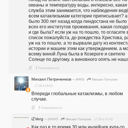
океаны и температуру воды. интересно, какая 
служба этим занимается, что наблюдения ведёт
всем катаклизьмам категории приписывает? а 
было 300 лет назад когда пиндостана не было 
всех его институтов проживания, какая голодо
и где была? если уж на то пошло, то огласите в
список пожалуйста, до рождества Христова, ра
уж на то пошло. а то вырвали дату из контекста
истории и машем этим как утверждением. а мо
всему виной Луна была в Козероге и светило 
Солнце по другому. а виновного опять не наш
#
!
Пожаловаться
Михаил Петриченков
— (8492)
Михаил Топтыгин
17.05 в 05:01
Впереди глобальные катаклизмы, в любом 
случае.
#
!
Пожаловаться
iZVerg
— (10107)
17.05 в 07:42
Михаил Топтыгин
Как раз в то время 30 млн индейцев куда-то 