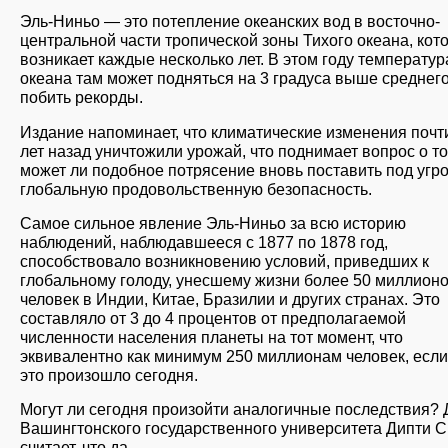
Эль-Ниньо — это потепление океанских вод в восточно-
центральной части тропической зоны Тихого океана, кот
возникает каждые несколько лет. В этом году температур
океана там может подняться на 3 градуса выше среднего
побить рекорды.
Издание напоминает, что климатические изменения почт
лет назад уничтожили урожай, что поднимает вопрос о то
может ли подобное потрясение вновь поставить под угро
глобальную продовольственную безопасность.
Самое сильное явление Эль-Ниньо за всю историю
наблюдений, наблюдавшееся с 1877 по 1878 год,
способствовало возникновению условий, приведших к
глобальному голоду, унесшему жизни более 50 миллион
человек в Индии, Китае, Бразилии и других странах. Это
составляло от 3 до 4 процентов от предполагаемой
численности населения планеты на тот момент, что
эквивалентно как минимум 250 миллионам человек, есл
это произошло сегодня.
Могут ли сегодня произойти аналогичные последствия? 
Вашингтонского государственного университета Дипти С
считает, что да.