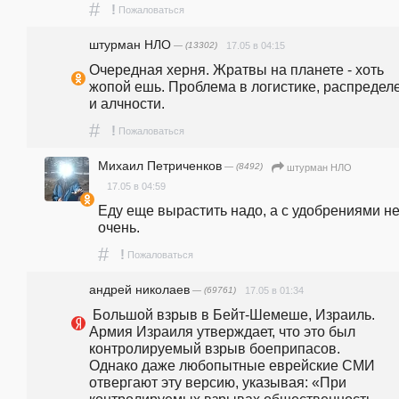
#
!
Пожаловаться
штурман НЛО
— (13302)
17.05 в 04:15
Очередная херня. Жратвы на планете - хоть 
жопой ешь. Проблема в логистике, распределе
и алчности. 
#
!
Пожаловаться
Михаил Петриченков
— (8492)
штурман НЛО
17.05 в 04:59
Еду еще вырастить надо, а с удобрениями не
очень. 
#
!
Пожаловаться
андpeй николаев
— (69761)
17.05 в 01:34
 Большой взрыв в Бейт-Шемеше, Израиль.                                                                                                   
Армия Израиля утверждает, что это был 
контролируемый взрыв боеприпасов.                                                                                                                                                              
Однако даже любопытные еврейские СМИ 
отвергают эту версию, указывая: «При 