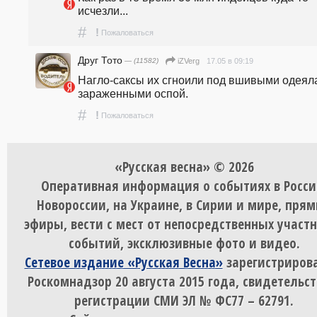
исчезли...
#
!
Пожаловаться
Друг Тото
— (11582)
17.05 в 09:19
iZVerg
Нагло-саксы их сгноили под вшивыми одеяла
зараженными оспой.
#
!
Пожаловаться
«Русская весна» © 2026
Оперативная информация о событиях в Росси
Новороссии, на Украине, в Сирии и мире, пря
эфиры, вести с мест от непосредственных участ
событий, эксклюзивные фото и видео.
Сетевое издание «Русская Весна»
зарегистрирова
Роскомнадзор 20 августа 2015 года, свидетельст
регистрации СМИ ЭЛ № ФС77 – 62791.