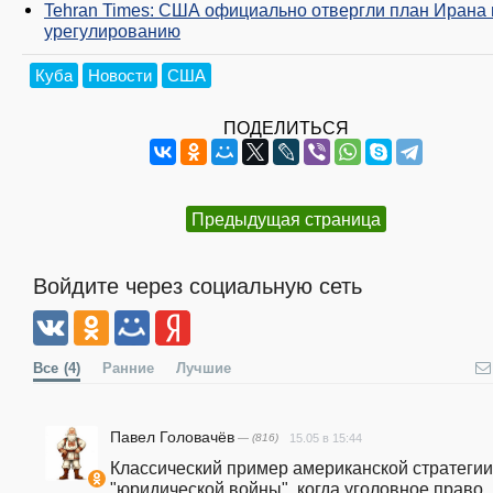
Tehran Times: США официально отвергли план Ирана 
урегулированию
Куба
Новости
США
ПОДЕЛИТЬСЯ
Предыдущая страница
Войдите через социальную сеть
Все
(4)
Ранние
Лучшие
Павел Головачёв
— (816)
15.05 в 15:44
Классический пример американской стратегии 
"юридической войны", когда уголовное право 