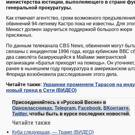
министерства юстиции, выполняющего в стране фу
генеральной прокуратуры.
Как отмечает агентство, сроки возможного предъявлени
обвинений 94-летнему Кастро пока не известны. Для это
Минюст должен заручиться поддержкой большого жюри
присяжных.
По данным телеканала CBS News, обвинения могут быт
связаны с инцидентом 1996 года, когда кубинские ВВС с
два самолёта базирующейся в Майами эмигрантской
организации «Братья приходят на помощь». Он уточняет,
ранее в нынешнем году прокуратура в американском шт
Флорида возобновила расследование этого дела.
Читайте также:
Украинки променяли Тарасов на инд
новый тренд в Сети (ВИДЕО)
Присоединяйтесь к «Русской Весне» в
Одноклассниках
,
Telegram
,
Facebook
,
ВКонтакте
,
Twitter
, чтобы быть в курсе последних новостей.
Читайте также
Куба следующая, — Трамп (ВИДЕО)