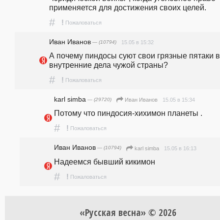
применяется для достижения своих целей. 
#
!
Пожаловаться
Иван Иванов
— (10794)
15.05 в 15:32
А почему пиндосы суют свои грязные пятаки в
внутренние дела чужой страны?
#
!
Пожаловаться
karl simba
— (29720)
15.05 в 15:34
Иван Иванов
Потому что пиндосия-хихимон планеты .
#
!
Пожаловаться
Иван Иванов
— (10794)
15.05 в 16:13
karl simba
Надеемся бывший кикимон
#
!
Пожаловаться
«Русская весна» © 2026