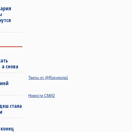
нария
ы
нутся
кать
 а снова
Твиты от @Rusvesna1
бией
Новости СМИ2
деш стала
м
 конец