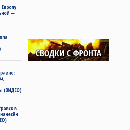
 Европу
льной —
ропа
и —
раине:
ы,
ы (ВИДЕО)
ровск в
 нанесён
ЕО)