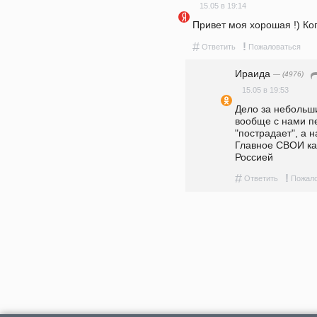
15.05 в 19:14
Привет моя хорошая !) Ко
#
!
Ответить
Пожаловаться
Ираида
— (4976)
15.05 в 19:53
Дело за небольши
вообще с нами п
"пострадает", а н
Главное СВОИ ка
Россией
#
!
Ответить
Пожало