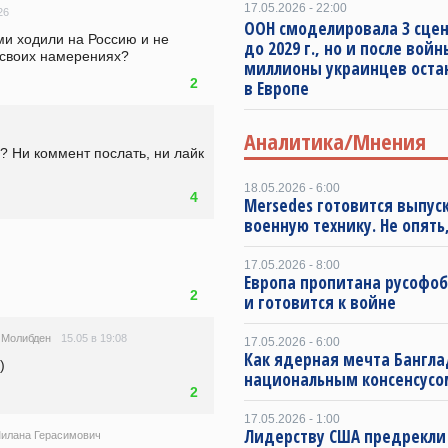
17.05.2026 - 22:00
26
ООН смоделировала 3 сце
ми ходили на Россию и не 
до 2029 г., но и после войн
 своих намерениях?
миллионы украинцев оста
2
в Европе
Аналитика/Мнения
 Ни коммент послать, ни лайк 
18.05.2026 - 6:00
4
Mersedes готовится выпус
военную технику. Не опять,
17.05.2026 - 8:00
Европа пропитана русофо
2
и готовится к войне
15.05 в 19:08
 Молибден
17.05.2026 - 6:00
Как ядерная мечта Бангла
)
национальным консенсусо
2
17.05.2026 - 1:00
Лидерству США предрекли
илана Герасимович