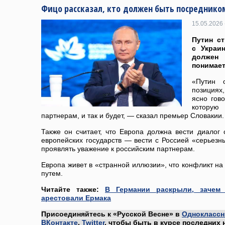
Фицо рассказал, кто должен быть посредником
15.05.2026 
Путин с
с Украи
должен 
понимает
«Путин 
позициях
ясно гов
котору
партнерам, и так и будет, — сказал премьер Словакии.
Также он считает, что Европа должна вести диалог 
европейских государств — вести с Россией «серьезны
проявлять уважение к российским партнерам.
Европа живет в «странной иллюзии», что конфликт н
путем.
Читайте также:
В Германии раскрыли, зачем
арестовали Ермака
Присоединяйтесь к «Русской Весне» в
Одноклассн
ВКонтакте
,
Twitter
, чтобы быть в курсе последних 