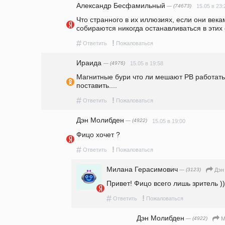
Александр Бесфамильный
— (74673)
15.05 в 23:
Что странного в их иллюзиях, если они века
собираются никогда останавливаться в этих
#
!
Ответить
Пожаловаться
Ираида
— (4976)
15.05 в 19:58
Магнитные бури что ли мешают РВ работать?
поставить....
#
!
Ответить
Пожаловаться
Дэн Молибден
— (4922)
15.05 в 19:00
Фицо хочет ? 
#
!
Ответить
Пожаловаться
Милана Герасимович
— (3123)
Дэн
Привет! Фицо всего лишь зритель ))
#
!
Ответить
Пожаловаться
Дэн Молибден
— (4922)
М