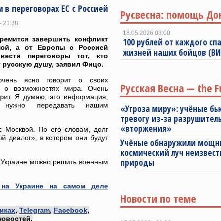
 в переговорах ЕС с Россией
Русвесна: помощь До
- 21:38
18.05.2026 03:00
тремится завершить конфликт
100 рублей от каждого спа
ной, а от Европы с Россией
жизней наших бойцов (В
вести переговоры тот, кто
 русскую душу, заявил Фицо.
очень ясно говорит о своих
Русская Весна — the F
, о возможностях мира. Очень
орит. Я думаю, это информация,
ю нужно передавать нашим
«Угроза миру»: учёные бь
тревогу из-за разрушител
«вторжения»
с Москвой. По его словам, долг
й диалог», в котором они будут
Учёные обнаружили мощ
космический луч неизвест
природы
а Украине можно решить военным
 на Украине на самом деле
Новости по теме
иках
,
Telegram
,
Facebook
,
новостей.