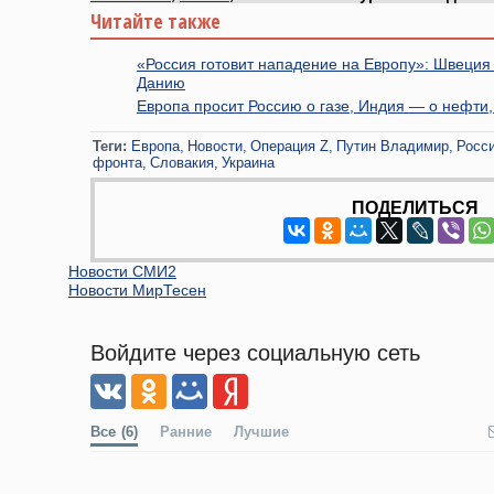
Читайте также
«Россия готовит нападение на Европу»: Швеци
Данию
Европа просит Россию о газе, Индия — о нефт
Теги:
Европа
Новости
Операция Z
Путин Владимир
Росс
фронта
Словакия
Украина
ПОДЕЛИТЬСЯ
Новости СМИ2
Новости МирТесен
Войдите через социальную сеть
Все
(6)
Ранние
Лучшие