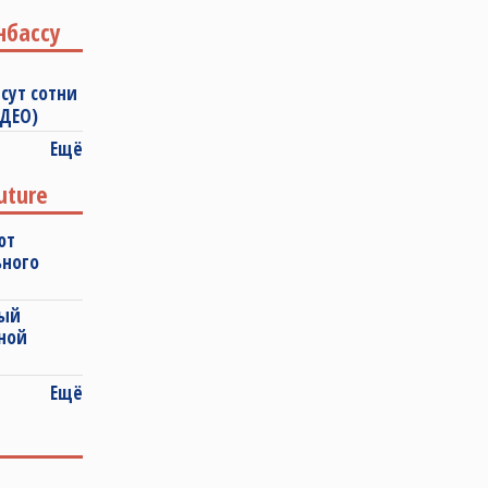
нбассу
сут сотни
ИДЕО)
Ещё
uture
ют
ьного
ный
ной
Ещё