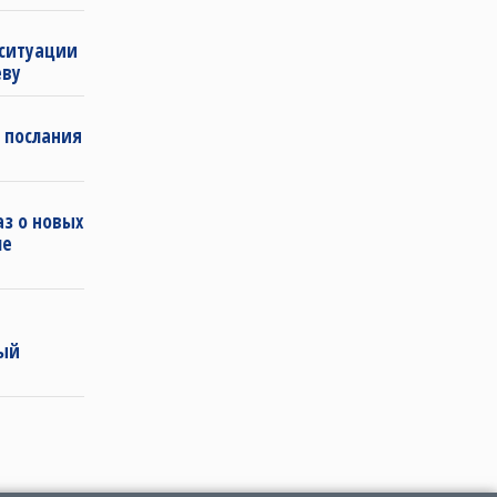
 ситуации
еву
 послания
з о новых
ле
ный