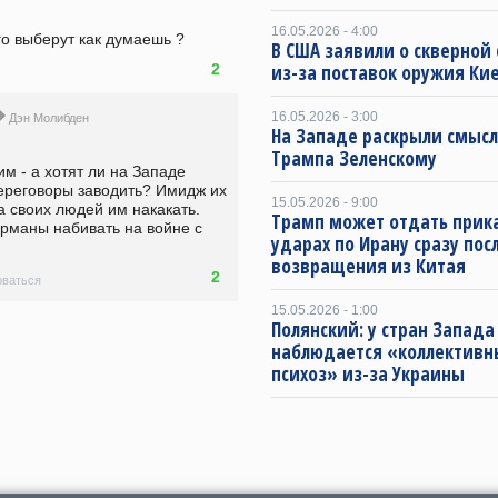
16.05.2026 - 4:00
го выберут как думаешь ? 
В США заявили о скверной
из-за поставок оружия Ки
2
16.05.2026 - 3:00
Дэн Молибден
На Западе раскрыли смысл
Трампа Зеленскому
м - а хотят ли на Западе 
ереговоры заводить? Имидж их 
15.05.2026 - 9:00
а своих людей им накакать. 
Трамп может отдать прика
рманы набивать на войне с 
ударах по Ирану сразу пос
возвращения из Китая
2
ваться
15.05.2026 - 1:00
Полянский: у стран Запада
наблюдается «коллектив
психоз» из-за Украины