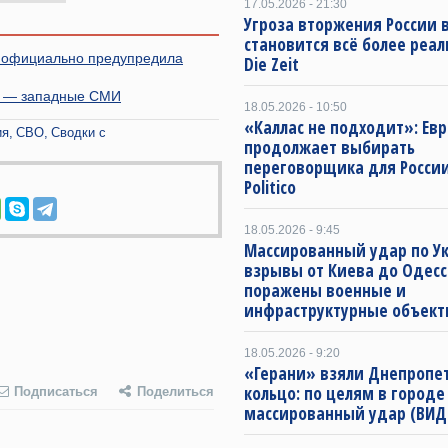
17.05.2026 - 21:30
Угроза вторжения России в
становится всё более реа
я официально предупредила
Die Zeit
и, — западные СМИ
18.05.2026 - 10:50
«Каллас не подходит»: Ев
ия
СВО
Сводки с
продолжает выбирать
переговорщика для Росси
Politico
18.05.2026 - 9:45
Массированный удар по Ук
взрывы от Киева до Одесс
поражены военные и
инфраструктурные объект
18.05.2026 - 9:20
«Герани» взяли Днепропет
кольцо: по целям в городе
Подписаться
Поделиться
массированный удар (ВИД