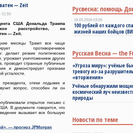
ватен — Zeit
Русвесна: помощь До
- 21:50
18.05.2026 03:00
дента США Дональда Трампа
100 рублей от каждого спа
еское расстройство, он
жизней наших бойцов (В
тен — Zeit.
дние месяцы Трамп все чаще
трирует противоречивое
Русская Весна — the F
е: делает резкие политические
, угрожает уничтожением других
в, проводит странные публичные
«Угроза миру»: учёные бь
ния и демонстрирует признаки
тревогу из-за разрушител
й усталости.
«вторжения»
 президента, отеки лодыжек и
Учёные обнаружили мощ
вучит вопрос, способен ли он
космический луч неизвест
.
природы
публиковали открытое письмо с
ША. В документе говорится, что
оведение вызывает все большую
Новости по теме
й», — прогноз JPMorgan