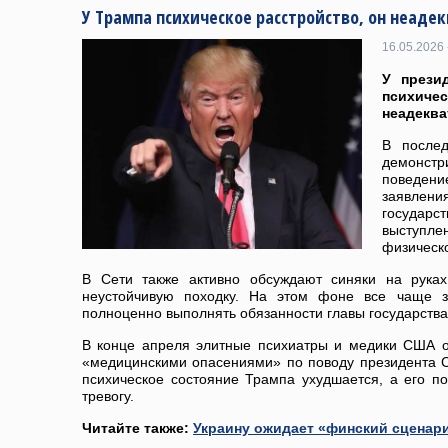
У Трампа психическое расстройство, он неадек
16.05.2026 
У прези
психич
неадеква
В после
демонс
поведени
заявления
государст
выступле
физическо
В Сети также активно обсуждают синяки на руках
неустойчивую походку. На этом фоне все чаще з
полноценно выполнять обязанности главы государства
В конце апреля элитные психиатры и медики США о
«медицинскими опасениями» по поводу президента С
психическое состояние Трампа ухудшается, а его п
тревогу.
Читайте также:
Украину ожидает «финский сценари