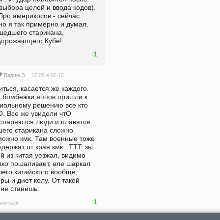
выбора целей и ввода кодов). 
ро америкосов - сейчас. 
о я так примерно и думал.  
шедшего старикана, 
 угрожающего Кубе!
1
17.05 в 00:15
Вадим З.
ться, касается же каждого. 
 бомбежки яппов пришли к 
иальному решению все кто 
 Все же увидели чтО 
испаряются люди и плавятся 
его старикана сложно 
можно кмк. Там военные тоже 
держат от края кмк.  ТТТ. зы. 
й из китая уезжал, видимо 
ко пошаливает, еле шаркал 
чего китайского вообще, 
ры и диет колу. От такой 
 не станешь.
1
ваться