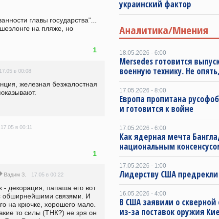
украинский фактор
нности главы государства"... 
Аналитика/Мнения
шезлонге на пляже, но 
1
18.05.2026 - 6:00
Mersedes готовится выпус
военную технику. Не опять,
17.05 в 00:08
нция, железная безжалостная 
17.05.2026 - 8:00
показывают.
Европа пропитана русофо
и готовится к войне
17.05 в 00:11
17.05.2026 - 6:00
Как ядерная мечта Бангла
национальным консенсусо
1
17.05.2026 - 1:00
Лидерству США предрекли
17.05 в 00:22
Вадим З.
к - декорация, папаша его вот 
16.05.2026 - 4:00
с обширнейшими связями. И 
В США заявили о скверной
го на крючке, хорошего мало. 
из-за поставок оружия Ки
акие то силы (ТНК?) не зря он 