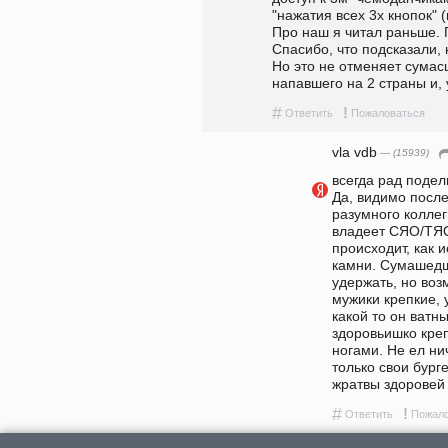
"нажатия всех 3х кнопок" (
Про наш я читал раньше. П
Спасибо, что подсказали, н
Но это не отменяет сумас
напавшего на 2 страны и,
#
!
Ответить
Пожаловаться
vla vdb
— (15939)
всегда рад подели
Да, видимо после
разумного коллег
владеет СЯО/ТЯО.
происходит, как 
камни. Сумашедш
удержать, но воз
мужики крепкие, у
какой то он ватны
здоровьишко креп
ногами. Не ел ни
только свои бурге
жратвы здоровей
#
!
Ответить
Пожало