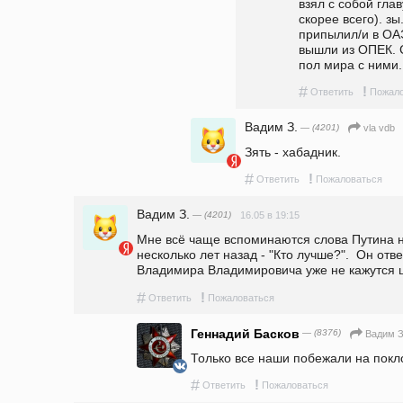
взял с собой глав
скорее всего). зы
припылил/и в ОАЭ
вышли из ОПЕК. С
пол мира с ними.
#
!
Ответить
Пожало
Вадим З.
— (4201)
vla vdb
Зять - хабадник.
#
!
Ответить
Пожаловаться
Вадим З.
— (4201)
16.05 в 19:15
Мне всё чаще вспоминаются слова Путина н
несколько лет назад - "Кто лучше?".  Он отве
Владимира Владимировича уже не кажутся 
#
!
Ответить
Пожаловаться
Геннадий Басков
— (8376)
Вадим З
Только все наши побежали на покл
#
!
Ответить
Пожаловаться