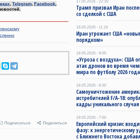
17.05.2026 - 22:30
иках
,
Telegram
,
Facebook
,
Трамп призвал Иран посп
новостей.
со сделкой с США
18.05.2026 - 11:16
еленскому
Иран угрожает США «новы
ысленно
порядком»
18.05.2026 - 9:00
«Угроза с воздуха»: США о
атак дронов во время че
мира по футболу 2026 года
18.05.2026 - 8:30
Самоуничтожение америк
истребителей F/A-18: опу
кадры уникального случая
18.05.2026 - 7:00
Европейский кризис входи
Подписаться
Поделиться
фазу: к энергетическому 
с Ближнего Востока добав