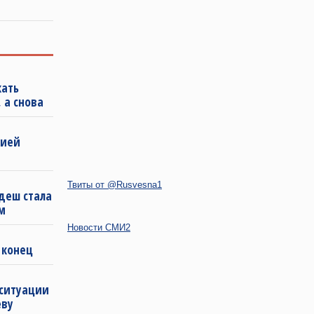
кать
 а снова
бией
Твиты от @Rusvesna1
деш стала
м
Новости СМИ2
 конец
 ситуации
еву