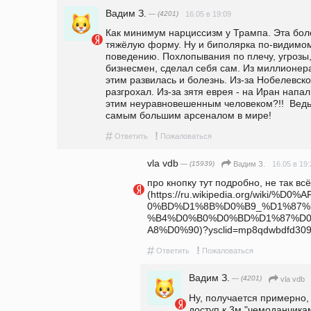
Вадим З.
— (4201)
16.05 в 19:09
Как минимум нарциссизм у Трампа. Эта боле
тяжёлую форму. Ну и биполярка по-видимому.
поведению. Похлопывания по плечу, угрозы, 
бизнесмен, сделал себя сам. Из миллионера
этим развилась и болезнь. Из-за Нобелевск
разгрохал. Из-за зятя еврея - на Иран напал.
этим неуравновешенным человеком?!!  Ведь в
самым большим арсеналом в мире!
#
!
Ответить
Пожаловаться
vla vdb
— (15939)
16.05 в 19:
Вадим З.
про кнопку тут подробно, не так всё
(https://ru.wikipedia.org/wiki
0%BD%D1%8B%D0%B9_%D1%87
%B4%D0%B0%D0%BD%D1%87%D0
A8%D0%90)?ysclid=mp8qdwbdfd309
#
!
Ответить
Пожаловаться
Вадим З.
— (4201)
vla vdb
Ну, получается примерно, 
доступ к 3м "чемоданчикам