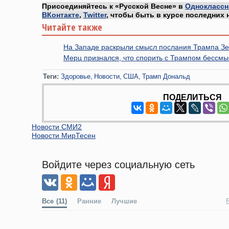
Присоединяйтесь к «Русской Весне» в
Одноклассн
ВКонтакте
,
Twitter
, чтобы быть в курсе последних 
Читайте также
На Западе раскрыли смысл послания Трампа З
Мерц признался, что спорить с Трампом бессм
Теги:
Здоровье
Новости
США
Трамп Дональд
ПОДЕЛИТЬСЯ
Новости СМИ2
Новости МирТесен
Войдите через социальную сеть
Все
(11)
Ранние
Лучшие