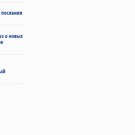
 послания
з о новых
ле
ный