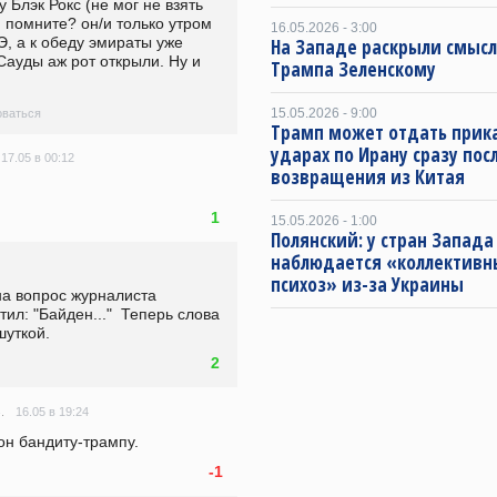
у Блэк Рокс (не мог не взять 
. помните? он/и только утром 
16.05.2026 - 3:00
, а к обеду эмираты уже 
На Западе раскрыли смысл
ауды аж рот открыли. Ну и 
Трампа Зеленскому
15.05.2026 - 9:00
ваться
Трамп может отдать прика
ударах по Ирану сразу пос
17.05 в 00:12
возвращения из Китая
1
15.05.2026 - 1:00
Полянский: у стран Запада
наблюдается «коллектив
психоз» из-за Украины
а вопрос журналиста 
тил: "Байден..."  Теперь слова 
шуткой.
2
16.05 в 19:24
.
он бандиту-трампу.
-1