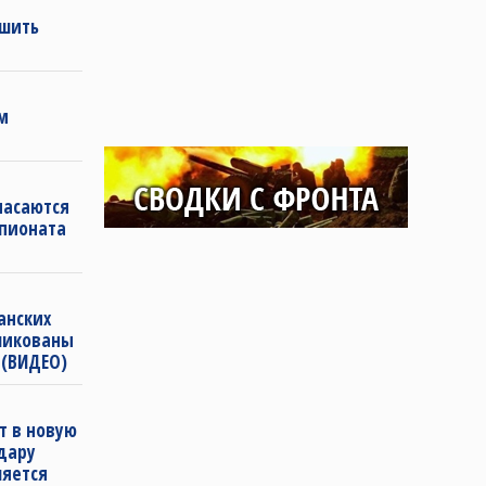
ешить
м
пасаются
мпионата
анских
бликованы
 (ВИДЕО)
т в новую
удару
ляется