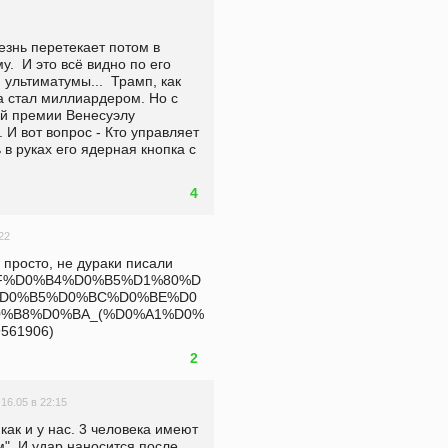
знь перетекает потом в 
  И это всё видно по его 
ультиматумы...  Трамп, как 
 стал миллиардером. Но с 
ой премии Венесуэлу 
 И вот вопрос - Кто управляет 
 руках его ядерная кнопка с 
4
22
 просто, не дураки писали 
/%D0%AF%D0%B4%D0%B5%D1%80%D
%D0%B5%D0%BC%D0%BE%D0
%B8%D0%BA_(%D0%A1%D0%
561906) 
2
16.05 в 22:15
как и у нас. 3 человека имеют 
". И удар наносится после 