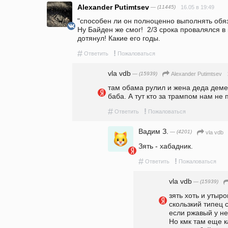
Alexander Putimtsev
— (11445)
16.05 в 19:49
"способен ли он полноценно выполнять обяза
Ну Байден же смог!  2/3 срока провалялся в 
дотянул! Какие его годы.
#
!
Ответить
Пожаловаться
vla vdb
— (15939)
Alexander Putimtsev
там обама рулил и жена деда деме
баба. А тут кто за трампом нам не 
#
!
Ответить
Пожаловаться
Вадим З.
— (4201)
vla vdb
Зять - хабадник.
#
!
Ответить
Пожаловаться
vla vdb
— (15939)
зять хоть и утыро
скользкий типец 
если ржавый у не
Но кмк там еще к