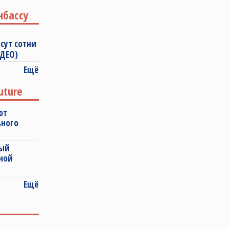
нбассу
сут сотни
ИДЕО)
Ещё
uture
ют
ьного
ный
ной
Ещё