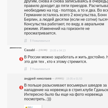
другим, снова и снова записываясь в очередь),
правило доходит до пяти приездов. Расчитыва
необходимо на год - полтора, а то и два. Во все
Германии осталось всего 2 консульства, Бонн 
Берлин, а людей десятки (если не сотни) тысяч.
Консульства работают, по виду, в авральном 
режиме. Изменений на горизонте не 
просматривается. 
#
!
Пожаловаться
Casabl
— (19196)
19.05 в 04:13
В России можно заработать и жить достойно. Н
это для тех , кто к этому стремится.
#
!
Пожаловаться
андpeй николаев
— (69681)
19.05 в 01:53
В польше разыскивают восьмерых шведов за 
нападение на норвежца в стрип.клубе Гданьска
Интересно было бы еще на фото норвежца 
посмотреть..:)))