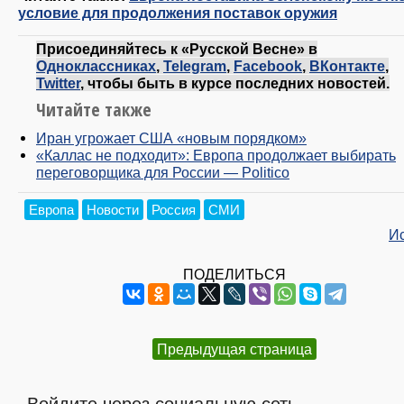
условие для продолжения поставок оружия
Присоединяйтесь к «Русской Весне» в
Одноклассниках
,
Telegram
,
Facebook
,
ВКонтакте
,
Twitter
, чтобы быть в курсе последних новостей.
Читайте также
Иран угрожает США «новым порядком»
«Каллас не подходит»: Европа продолжает выбирать
переговорщика для России — Politico
Европа
Новости
Россия
СМИ
И
ПОДЕЛИТЬСЯ
Предыдущая страница
Войдите через социальную сеть