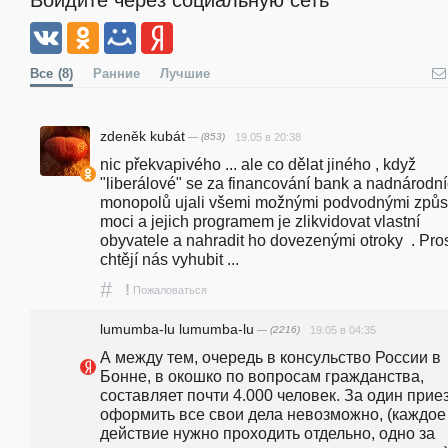
Все
(8)
Ранние
Лучшие
zdeněk kubát
— (853)
19.05 в 20:38
nic překvapivého ... ale co dělat jiného , když 
"liberálové" se za financování bank a nadnárodní
monopolů ujali všemi možnými podvodnými způs
moci a jejich programem je zlikvidovat vlastní 
obyvatele a nahradit ho dovezenými otroky  . Pros
chtějí nás vyhubit ... 
#
!
Пожаловаться
lumumba-lu lumumba-lu
— (2216)
19.05 в 04:35
А между тем, очередь в консульство России в 
Бонне, в окошко по вопросам гражданства, 
составляет почти 4.000 человек. За один приез
оформить все свои дела невозможно, (каждое 
действие нужно проходить отдельно, одно за 