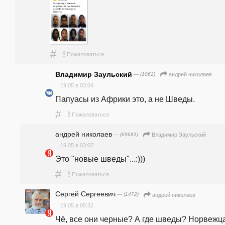
#
!
Пожаловаться
Владимир Заульский
— (1062)
андpeй николаев
19.05 в 03:04
Папуасы из Африки это, а не Шведы.  
#
!
Пожаловаться
андpeй николаев
— (69681)
Владимир Заульский
19.05 в 03:07
Это "новые шведы"...:)))
#
!
Пожаловаться
Сергей Сергеевич
— (1472)
андpeй николаев
19.05 в 05:32
Чё, все они черные? А где шведы? Норвежца