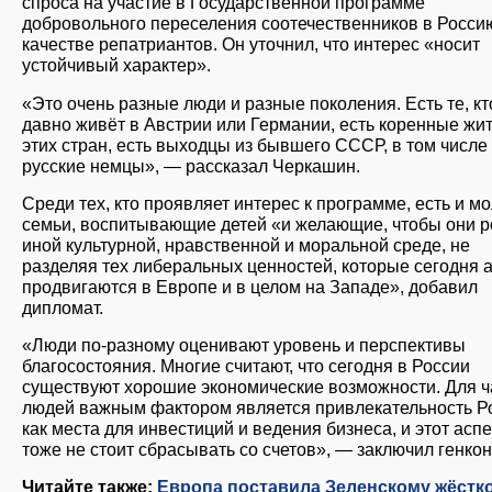
спроса на участие в Государственной программе
добровольного переселения соотечественников в Росси
качестве репатриантов. Он уточнил, что интерес «носит
устойчивый характер».
«Это очень разные люди и разные поколения. Есть те, кт
давно живёт в Австрии или Германии, есть коренные жи
этих стран, есть выходцы из бывшего СССР, в том числе
русские немцы», — рассказал Черкашин.
Среди тех, кто проявляет интерес к программе, есть и м
семьи, воспитывающие детей «и желающие, чтобы они р
иной культурной, нравственной и моральной среде, не
разделяя тех либеральных ценностей, которые сегодня 
продвигаются в Европе и в целом на Западе», добавил
дипломат.
«Люди по-разному оценивают уровень и перспективы
благосостояния. Многие считают, что сегодня в России
существуют хорошие экономические возможности. Для ч
людей важным фактором является привлекательность Р
как места для инвестиций и ведения бизнеса, и этот аспе
тоже не стоит сбрасывать со счетов», — заключил генкон
Читайте также:
Европа поставила Зеленскому жёстк