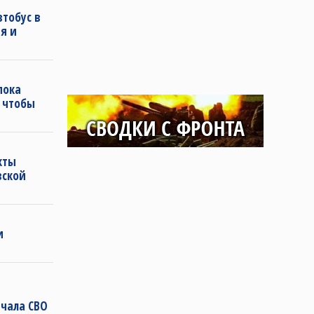
втобус в
я и
пока
, чтобы
кты
вской
и
чала СВО