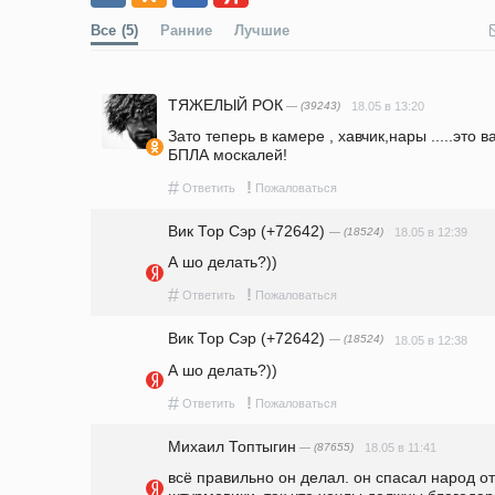
Все
(5)
Ранние
Лучшие
ТЯЖЕЛЫЙ РОК
— (39243)
18.05 в 13:20
Зато теперь в камере , хавчик,нары .....это 
БПЛА москалей!
#
!
Ответить
Пожаловаться
Вик Тор Сэр (+72642)
— (18524)
18.05 в 12:39
А шо делать?))
#
!
Ответить
Пожаловаться
Вик Тор Сэр (+72642)
— (18524)
18.05 в 12:38
А шо делать?))
#
!
Ответить
Пожаловаться
Михаил Топтыгин
— (87655)
18.05 в 11:41
всё правильно он делал. он спасал народ о