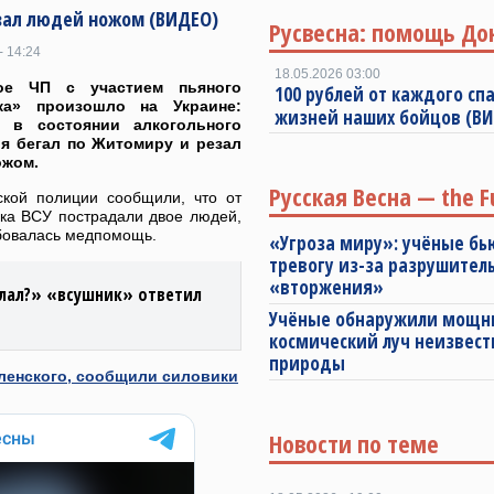
зал людей ножом (ВИДЕО)
Русвесна: помощь До
- 14:24
18.05.2026 03:00
ое ЧП с участием пьяного
100 рублей от каждого спа
ка» произошло на Украине:
жизней наших бойцов (В
р в состоянии алкогольного
я бегал по Житомиру и резал
ожом.
Русская Весна — the F
ской полиции сообщили, что от
ика ВСУ пострадали двое людей,
бовалась медпомощь.
«Угроза миру»: учёные бь
тревогу из-за разрушител
«вторжения»
елал?» «всушник» ответил
Учёные обнаружили мощ
космический луч неизвест
природы
еленского, сообщили силовики
Новости по теме