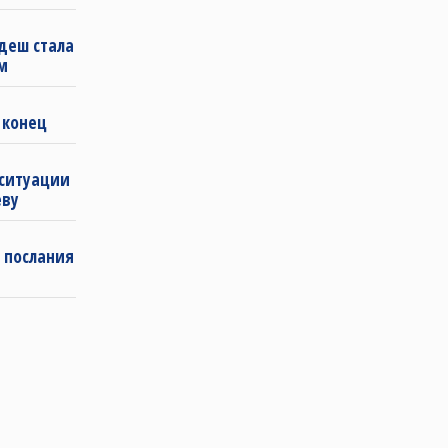
деш стала
м
 конец
 ситуации
еву
 послания