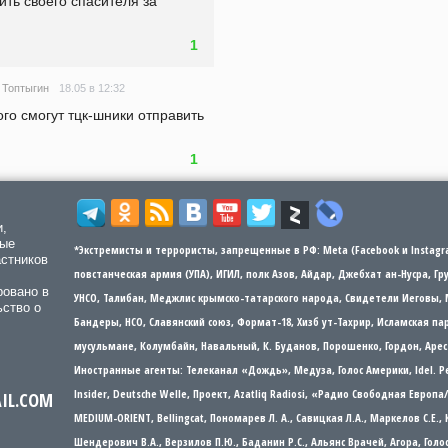
ть своего спасителя за 
1
18.05 в 12:32
 Топтыгин
го смогут тцк-шники отправить 
1
и,
мые
*Экстремисты и террористы, запрещенные в РФ: Meta (Facebook и Instagra
астников
повстанческая армия (УПА), ИГИЛ, полк Азов, Айдар, Джебхат ан-Нусра, Г
ровано в
УНСО, Талибан, Меджлис крымско-татарского народа, Свидетели Иеговы, 
ьство о
Бандеры​​, НСО, Славянский союз, Формат-18, Хизб ут-Тахрир, Исламская 
мусульмане, Колумбайн, Навальный, К. Буданов, Порошенко, Гордон, Арес
Иностранные агенты: Телеканал «Дождь», Медуза, Голос Америки, Idel. Р
Insider, Deutsche Welle, Проект, Azatliq Radiosi, «Радио Свободная Европ
AIL.COM
MEDIUM-ORIENT, Bellingcat, Пономарев Л. А., Савицкая Л.А., Маркелов С.Е.,
Шендерович В.А., Верзилов П.Ю., Баданин Р.С., Альянс Врачей, Агора, Гол