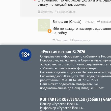
штурмовики. так что хохлы должны благодари
отвагу. не каждый так сможет.
#
!
Ответить
Пожаловаться
Вячеслав (Слава)
— (46142)
Михаил
Ибо не каждого насмерть зарезанно
на войну.
#
!
Ответить
Пожаловаться
«Русская весна» © 2026
18+
Оперативная информация о событиях в Росси
Новороссии, на Украине, в Сирии и мире, пря
эфиры, вести с мест от непосредственных уч
событий, эксклюзивные фото и видео.
Сетевое издание «Русская Весна»
зарегистри
Роскомнадзор 20 августа 2015 года, свидетел
регистрации СМИ ЭЛ № ФС77 – 62791.
Сайт может содержать материалы, не
предназначенные для лиц младше 18 лет.
КОНТАКТЫ: RUSVESNA.SU (собака) GM
Баннер «Русской Весны»
Информер «Русской Весны»