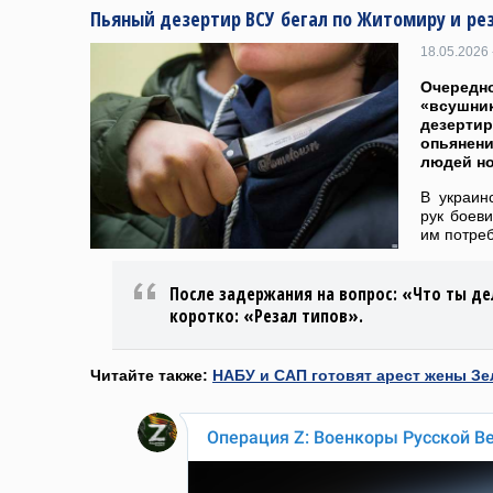
Пьяный дезертир ВСУ бегал по Житомиру и ре
18.05.2026 
Очередн
«всушни
дезерти
опьянени
людей н
В украин
рук боев
им потре
После задержания на вопрос: «Что ты д
коротко: «Резал типов».
Читайте также:
НАБУ и САП готовят арест жены З