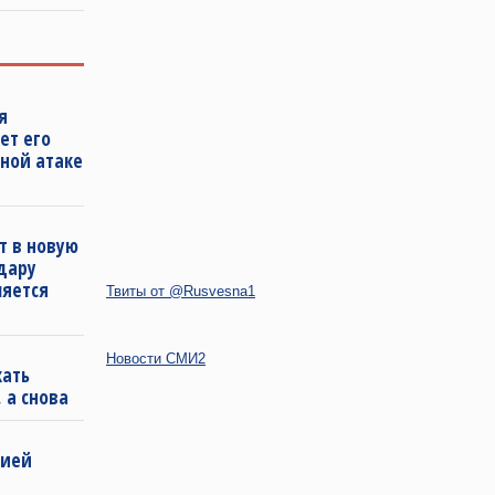
я
ет его
ной атаке
т в новую
удару
ляется
Твиты от @Rusvesna1
Новости СМИ2
кать
 а снова
бией