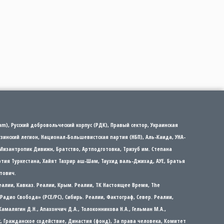
m), Русский добровольческий корпус (РДК), Правый сектор, Украинская
рузинский легион, Национал-Большевистская партия (НБП), Аль-Каида, УНА-
Мизантропик Дивижн, Братство, Артподготовка, Тризуб им. Степана
партия Туркестана, Хайят Тахрир аш-Шам, Таухид валь-Джихад, АУЕ, Братья
тович.
еалии, Кавказ. Реалии, Крым. Реалии, ТК Настоящее Время, The
а/Радио Свобода» (PCE/PC), Сибирь. Реалии, Фактограф, Север. Реалии,
 Камалягин Д.Н., Апахончич Д.А., Толоконникова Н.А., Гельман М.А.,
ос, Гражданское содействие, Династия (фонд), За права человека, Комитет