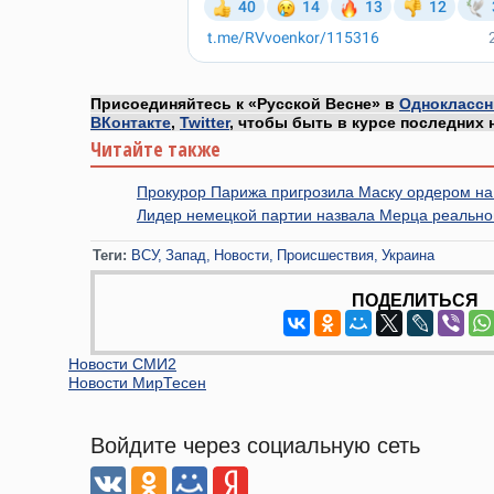
Присоединяйтесь к «Русской Весне» в
Одноклассн
ВКонтакте
,
Twitter
, чтобы быть в курсе последних 
Читайте также
Прокурор Парижа пригрозила Маску ордером на
Лидер немецкой партии назвала Мерца реально
Теги:
ВСУ
Запад
Новости
Происшествия
Украина
ПОДЕЛИТЬСЯ
Новости СМИ2
Новости МирТесен
Войдите через социальную сеть