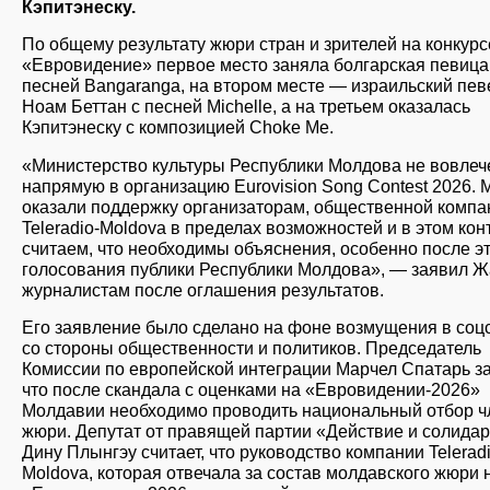
Кэпитэнеску.
По общему результату жюри стран и зрителей на конкурс
«Евровидение» первое место заняла болгарская певица
песней Bangaranga, на втором месте — израильский пев
Ноам Беттан с песней Michelle, а на третьем оказалась
Кэпитэнеску с композицией Choke Me.
«Министерство культуры Республики Молдова не вовлеч
напрямую в организацию Eurovision Song Contest 2026. 
оказали поддержку организаторам, общественной компа
Teleradio-Moldova в пределах возможностей и в этом кон
считаем, что необходимы объяснения, особенно после э
голосования публики Республики Молдова», — заявил 
журналистам после оглашения результатов.
Его заявление было сделано на фоне возмущения в соц
со стороны общественности и политиков. Председатель
Комиссии по европейской интеграции Марчел Спатарь з
что после скандала с оценками на «Евровидении-2026»
Молдавии необходимо проводить национальный отбор ч
жюри. Депутат от правящей партии «Действие и солида
Дину Плынгэу считает, что руководство компании Teleradi
Moldova, которая отвечала за состав молдавского жюри 