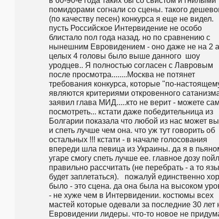
в 60-90-е года таких бы со свистом и гнилыми 
помидорами согнали со сцены. такого дешевог
(по качеству песен) конкурса я еще не видел. 
пусть Российское Интервидение не особо 
блистало пол года назад. но по сравнению с 
нынешним Евровидением - оно даже не на 2 а 
целых 4 головы было выше данного  шоу 
уродцев.. Я полностью согласен с Лавровым 
после просмотра........Москва не потянет 
требования конкурса, которые "по-настоящему
являются критериями откровенного сатанизма"
заявил глава МИД.....кто не верит - можете сам
посмотреть... кстати даже победительница из 
Болгарии показала что любой из нас может вы
и спеть лучше чем она. что уж тут говорить об 
остальных !!! кстати - в начале голосования 
впереди шла певица из Украины. да я в пьяном
угаре смогу спеть лучше ее. главное дозу пойл
правильно рассчитать (не перебрать - а то язы
будет заплетаться).   пожалуй единственно хо
было - это сцена. да она была на высоком уро
- не хуже чем в Интервидении. костюмы всех 
мастей которые одевали за последние 30 лет н
Евровидении лидеры. что-то новое не придума