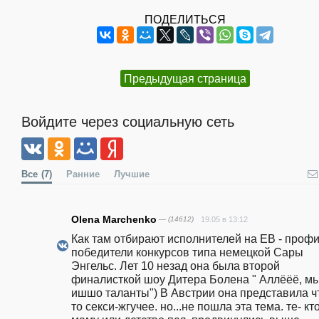
ПОДЕЛИТЬСЯ
Предыдущая страница
Войдите через социальную сеть
Все
(7)
Ранние
Лучшие
Olena Marchenko
— (14612)
19.05 в 13:12
Как там отбирают исполнителей на ЕВ - профи
победители конкурсов типа немецкой Сары 
Энгельс. Лет 10 незад она была второй 
финалисткой шоу Дитера Болена " Аллёёё, мы
ишшо таланты") В Австрии она представила ч
то секси-жгучее. но...не пошла эта тема. те- кто