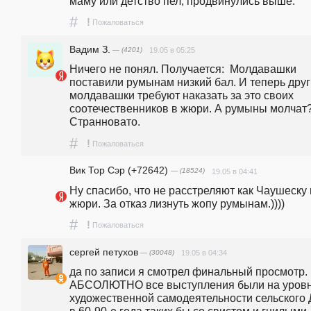
маму или детство пел, продвинулись выше.
#
!
Пожаловаться
Вадим З.
— (4201)
19.05 в 05:25
Ничего не понял. Получается:  Молдавашки 
поставили румынам низкий бал. И теперь друг
молдавашки требуют наказать за это своих 
соотечественников в жюри. А румыны молчат?...
Странновато. 
#
!
Пожаловаться
Вик Тор Сэр (+72642)
— (18524)
19.05 в 04:41
Ну спасибо, что не расстреляют как Чаушеску 
жюри. За отказ лизнуть жопу румынам.))))
#
!
Пожаловаться
сергей петухов
— (30048)
19.05 в 04:34
да по записи я смотрел финальный просмотр. 
АБСОЛЮТНО все выступления были на уровн
художественной самодеятельности сельского Д