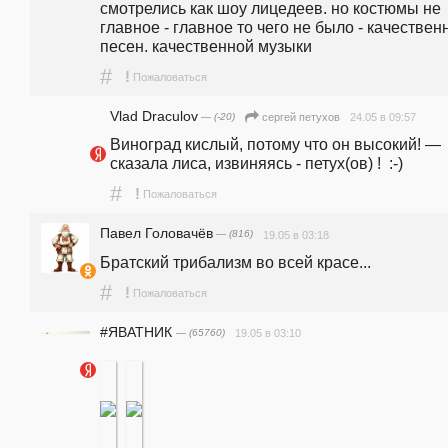
смотрелись как шоу лицедеев. но костюмы не 
главное - главное то чего не было - качествен
песен. качественной музыки
#
!
Пожаловаться
Vlad Draculov
— (-20)
24.05 в 09:57
сергей петухов
Виноград кислый, потому что он высокий! — 
сказала лиса, извиняясь - петух(ов) !  :-)
#
!
Пожаловаться
Павел Головачёв
— (816)
19.05 в 03:18
Братский трибализм во всей красе...
#
!
Пожаловаться
#ЯВАТНИК
— (65760)
19.05 в 03:10