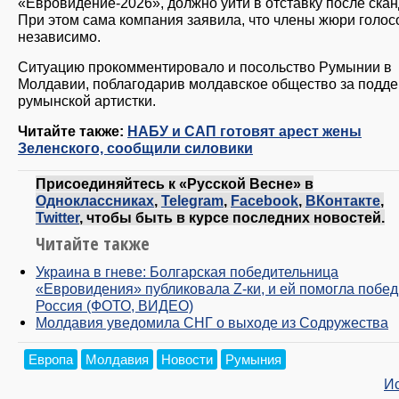
«Евровидение-2026», должно уйти в отставку после скан
При этом сама компания заявила, что члены жюри голос
независимо.
Ситуацию прокомментировало и посольство Румынии в
Молдавии, поблагодарив молдавское общество за подд
румынской артистки.
Читайте также:
НАБУ и САП готовят арест жены
Зеленского, сообщили силовики
Присоединяйтесь к «Русской Весне» в
Одноклассниках
,
Telegram
,
Facebook
,
ВКонтакте
,
Twitter
, чтобы быть в курсе последних новостей.
Читайте также
Украина в гневе: Болгарская победительница
«Евровидения» публиковала Z-ки, и ей помогла побед
Россия (ФОТО, ВИДЕО)
Молдавия уведомила СНГ о выходе из Содружества
Европа
Молдавия
Новости
Румыния
И