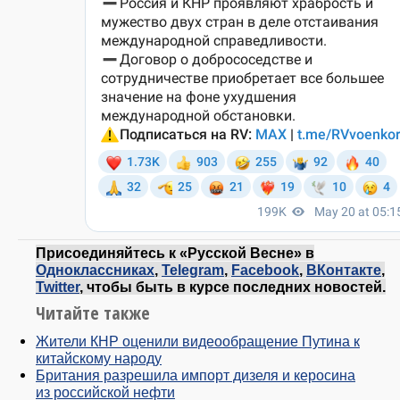
Присоединяйтесь к «Русской Весне» в
Одноклассниках
,
Telegram
,
Facebook
,
ВКонтакте
,
Twitter
, чтобы быть в курсе последних новостей.
Читайте также
Жители КНР оценили видеообращение Путина к
китайскому народу
Британия разрешила импорт дизеля и керосина
из российской нефти