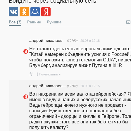
Войдите через социальную сеть
Все
(3)
Ранние
Лучшие
андpeй николаев
— (69760)
20.05 в 12:18
Не только здесь есть всепропальщики однако..:)))                                                                                      
"Китай намерен объединить усилия с Россией, 
чтобы положить конец гегемонии США", пишет
Блумберг, анализируя визит Путина в КНР. 
#
!
Пожаловаться
андpeй николаев
— (69760)
20.05 в 12:15
Вот нахрена им всем валюта,гейропейская? Я 
имею в виду и наших и белорусских начальников
Ведь гейропцы ничего нужного не продают - 
санкции. Единственное что продается без 
ограничений - дворцы и виллы в Гейропе. Толь
ради покупки этого все они так бьются что бы 
получить валюту?