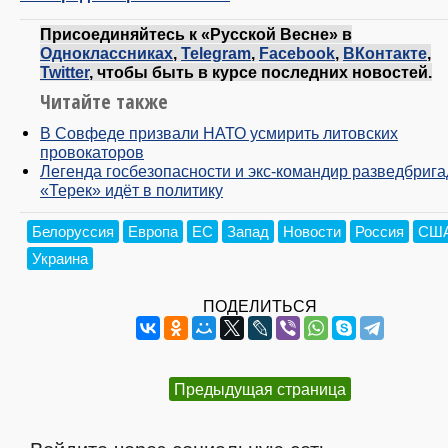
Присоединяйтесь к «Русской Весне» в
Одноклассниках
,
Telegram
,
Facebook
,
ВКонтакте
,
Twitter
, чтобы быть в курсе последних новостей.
Читайте также
В Совфеде призвали НАТО усмирить литовских
провокаторов
Легенда госбезопасности и экс-командир разведбриг
«Терек» идёт в политику
Белоруссия
Европа
ЕС
Запад
Новости
Россия
СШ
Украина
ПОДЕЛИТЬСЯ
Предыдущая страница