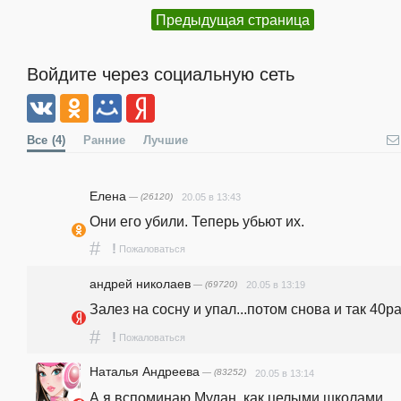
Предыдущая страница
Войдите через социальную сеть
Все
(4)
Ранние
Лучшие
Елена
— (26120)
20.05 в 13:43
Они его убили. Теперь убьют их.
#
!
Пожаловаться
андpeй николаев
— (69720)
20.05 в 13:19
Залез на сосну и упал...потом снова и так 40раз
#
!
Пожаловаться
Наталья Андреева
— (83252)
20.05 в 13:14
А я вспоминаю Мудан, как целыми школами, 