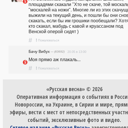
площадями скакали "Хто не скаче, той москаль"
"москалей на ножи". Многие ли из этих скачущи
выжили на текущий день, и пошли бы они снов
скакать, если бы им грошики пообещали? Хотя 
кто скакал, мабудь с кавой и круассаном под 
Венской оперой сидят )
#
!
Пожаловаться
Бачу Вибух
— (63692)
20.05 в 13:00
Моя прямо аж плакаль...
#
!
Пожаловаться
«Русская весна» © 2026
Оперативная информация о событиях в Росси
Новороссии, на Украине, в Сирии и мире, пря
эфиры, вести с мест от непосредственных участ
событий, эксклюзивные фото и видео.
Сетевое издание «Русская Весна»
зарегистрирова