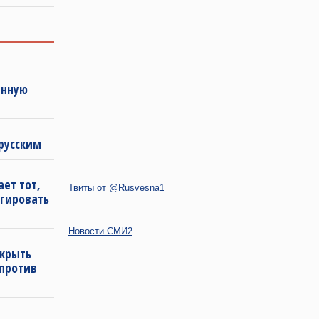
енную
русским
ет тот,
Твиты от @Rusvesna1
агировать
Новости СМИ2
ткрыть
 против