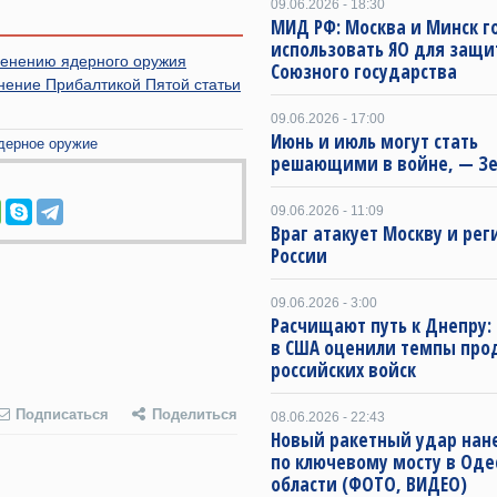
09.06.2026 - 18:30
МИД РФ: Москва и Минск г
использовать ЯО для защ
менению ядерного оружия
Союзного государства
нение Прибалтикой Пятой статьи
09.06.2026 - 17:00
Июнь и июль могут стать
дерное оружие
решающими в войне, — Зе
09.06.2026 - 11:09
Враг атакует Москву и ре
России
09.06.2026 - 3:00
Расчищают путь к Днепру:
в США оценили темпы пр
российских войск
Подписаться
Поделиться
08.06.2026 - 22:43
Новый ракетный удар нан
по ключевому мосту в Оде
области (ФОТО, ВИДЕО)