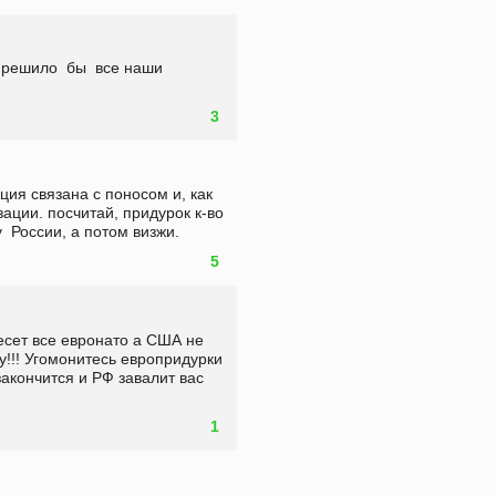
 решило  бы  все наши 
3
ция связана с поносом и, как 
ции. посчитай, придурок к-во 
  России, а потом визжи. 
5
есет все евронато а США не 
у!!! Угомонитесь европридурки 
акончится и РФ завалит вас 
1