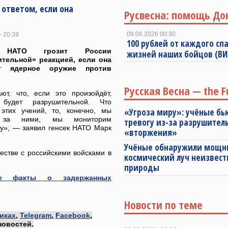
ответом, если она
Русвесна: помощь До
09.06.2026 00:30
- 20:39
100 рублей от каждого спа
к НАТО грозит России
жизней наших бойцов (В
тельной» реакцией, если она
ит ядерное оружие против
Русская Весна — the F
ют, что, если это произойдёт,
 будет разрушительной. Что
 этих учений, то, конечно, мы
«Угроза миру»: учёные бь
 за ними, мы мониторим
тревогу из-за разрушител
ку», — заявил генсек НАТО Марк
«вторжения»
Учёные обнаружили мощ
естве с российскими войсками в
космический луч неизвест
природы
ые факты о задержанных
Новости по теме
иках
,
Telegram
,
Facebook
,
новостей.