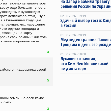
На Западе забили тревогу
 на тысячах кв километров 
решения России по Украин
Львову еще большая тупость, 
уководству и кукловодам 
рот мечтают об этом). Ну а 
02.06.2026 - 19:19
Удачный выбор гостя: Кэн
ая в ближайшем будущем 
ла гражданских, нарушение 
в России
 это оружие геноцида и 
 ставящей на карту 
01.06.2026 - 20:19
росив свои бомбы? Они хоть 
Медведев сравнил Пашиня
я капитулировала из-за 
Троцким в день его рожд
4
01.06.2026 - 18:00
Лукашенко заявил,
что Ким Чен Ын «никакой
не диктатор»
 райского пидарасника своей 
5
наши земли, но если какие 
 и быть.
3