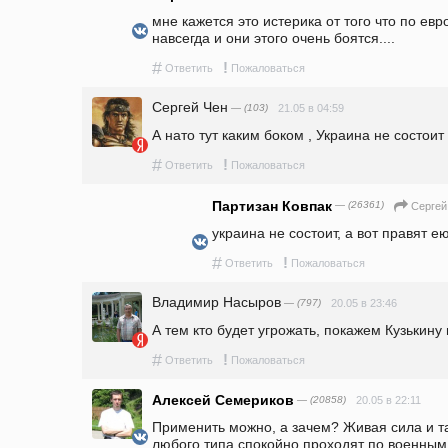
мне кажется это истерика от того что по евр
навсегда и они этого очень боятся....
#
!
Ответить
Пожаловаться
Сергей Чен
— (103)
21.05 в 04:59
А нато тут каким боком , Украина не состоит 
#
!
Ответить
Пожаловаться
Партизан Ковпак
— (26361)
Сергей
украина не состоит, а вот правят ею
#
!
Ответить
Пожаловаться
Владимир Насыров
— (797)
20.05 в 23:46
А тем кто будет угрожать, покажем Кузькину 
#
!
Ответить
Пожаловаться
Алексей Семериков
— (20858)
20.05 в 22:11
Применить можно, а зачем? Живая сила и та
любого типа спокойно проходят по военным ц