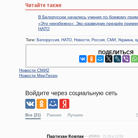
Читайте также
В Белоруссии начались учения по боевому при
«Это неизбежно»: Экс-разведчик предрёк приме
НАТО
Теги:
Белоруссия
НАТО
Новости
Россия
СМИ
Украина
я
ПОДЕЛИТЬСЯ
Новости СМИ2
Новости МирТесен
Войдите через социальную сеть
Все
(21)
Ранние
Лучшие
Партизан Ковпак
— (26361)
21.05 в 12:09