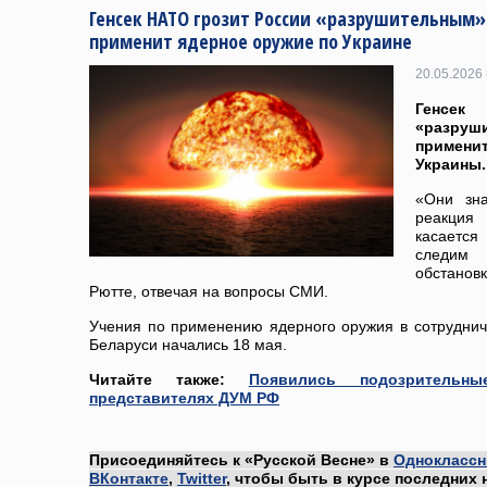
Генсек НАТО грозит России «разрушительным» 
применит ядерное оружие по Украине
20.05.2026 
Генсе
«разруши
примен
Украины.
«Они зна
реакция
касается
следим
обстанов
Рютте, отвечая на вопросы СМИ.
Учения по применению ядерного оружия в сотруднич
Беларуси начались 18 мая.
Читайте также:
Появились подозрительн
представителях ДУМ РФ
Присоединяйтесь к «Русской Весне» в
Одноклассн
ВКонтакте
,
Twitter
, чтобы быть в курсе последних 