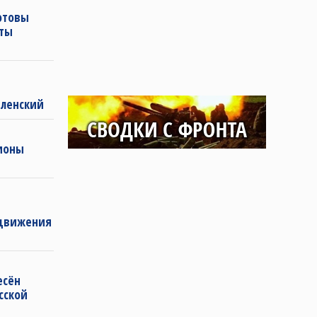
отовы
иты
ленский
гионы
одвижения
есён
сской