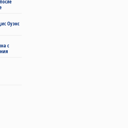
 после
е
дис Оуэнс
на с
ения