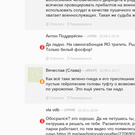
всячески провоцировать прибалтов на военн
использовать солдат в качестве пушечного мя
хватает военнослужащих. Такая же судьба 
#
!
Ответить
Пожаловаться
Антон Поддерёгин
— (1050)
20.05 в 18:25
Да ладно. На свиногабонцев ЯО тратить. Ры
Только белый фосфор! 
#
!
Ответить
Пожаловаться
Вячеслав (Слава)
— (46147)
20.05 в 18:17
Как всё таки зелено-гнида и его приспешник 
пустые гейропеские головы туфту о возможн
по укрожопии. Это ещё уметь так надо.
#
!
Ответить
Пожаловаться
vla vdb
— (15938)
20.05 в 18:04
Обосрался? это хорошо. Да не петушись ты,
петрушка и решать не тебе. Раскипятился, р
парни работают, по тем видео что появились 
одно https://t.me/warhistoryalconafter/270690)