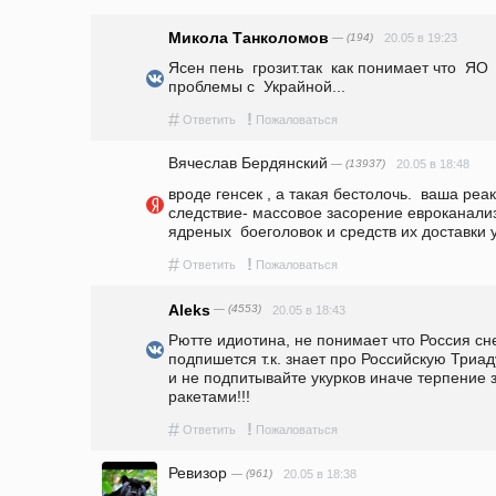
Микола Танколомов
— (194)
20.05 в 19:23
Ясен пень  грозит.так  как понимает что  ЯО 
проблемы с  Украйной...
#
!
Ответить
Пожаловаться
Вячеслав Бердянский
— (13937)
20.05 в 18:48
вроде генсек , а такая бестолочь.  ваша реак
следствие- массовое засорение евроканализа
ядреных  боеголовок и средств их доставки у
#
!
Ответить
Пожаловаться
Aleks
— (4553)
20.05 в 18:43
Рютте идиотина, не понимает что Россия сн
подпишется т.к. знает про Российскую Триад
и не подпитывайте укурков иначе терпение з
ракетами!!!
#
!
Ответить
Пожаловаться
Ревизор
— (961)
20.05 в 18:38