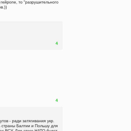
гейропе, то "разрушительного 
в.))
4
4
тов - ради затягивания укр. 
ь страны Балтии и Польшу для 
х ВСУ. Для этого НАТО будет 