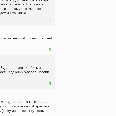
ый конфликт с Россией и 
са, потому что Укре не 
ждёт и Румынию
1
лом не вышли! Только фасген! 
5
Буданов смогли вбить в 
ости ядерных ударов России 
3
 марк, ты просто говорящая 
усофоб конченый. А красиво 
(кому интересно тут есть 