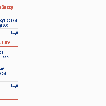
нбассу
сут сотни
ИДЕО)
Ещё
uture
ют
ьного
ный
ной
Ещё