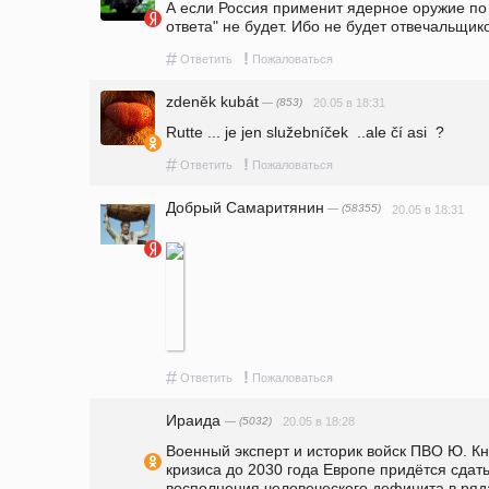
А если Россия применит ядерное оружие по 
ответа" не будет. Ибо не будет отвечальщико
#
!
Ответить
Пожаловаться
zdeněk kubát
— (853)
20.05 в 18:31
Rutte ... je jen služebníček  ..ale čí asi  ? 
#
!
Ответить
Пожаловаться
Добрый Самаритянин
— (58355)
20.05 в 18:31
#
!
Ответить
Пожаловаться
Ираида
— (5032)
20.05 в 18:28
Военный эксперт и историк войск ПВО Ю. Кну
кризиса до 2030 года Европе придётся сдат
восполнения человеческого дефицита в ряда