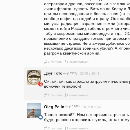
операторам дронов, рассеянным в землянках
линии фронта, тупость. Бить яо по Киеву и 
притом неоправданная и бесполезная (т.к. р
вообще пофиг на людей и страну. Они наобо
минусы: радиация, заражение земли (котор
может отойти России), гибель огромного чис
табу в современном миропорядке и т.д.... ЯО
применение оправдано только при агрессии,
выживание страны. Чего амеры добились сб
несколько десятков военных убили? А Япони
разгрома квантунской армии.
#
!
Ответить
Пожаловаться
Друг Тото
— (11557)
20.05 в 20:41
Ой, ой, ой, как страшло затрусил ничальник
вонючей гейжопой!
#
!
Ответить
Пожаловаться
Oleg Pelin
— (10208)
20.05 в 19:32
Топнет ножкой?  Нам нет причин загрязнять 
будет решено отправить в утиль, то так тому
#
!
Ответить
Пожаловаться