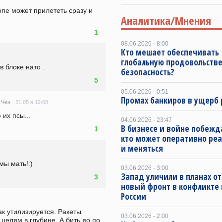
опе может прилететь сразу и 
Аналитика/Мнения
1
08.06.2026 - 8:00
Кто мешает обеспечивать
глобальную продовольств
в блоке нато .
безопасность?
5
05.06.2026 - 0:51
Промах банкиров в ущерб 
21.05 в 12:08
 Чен
 их псы...
04.06.2026 - 23:47
В бизнесе и войне побежда
1
кто может оперативно ре
и меняться
мы мать!:)
03.06.2026 - 3:00
Запад уличили в планах о
3
новый фронт в конфликте
России
к утилизируется. Ракеты 
03.06.2026 - 2:00
елям в глубине. А бить яо по 