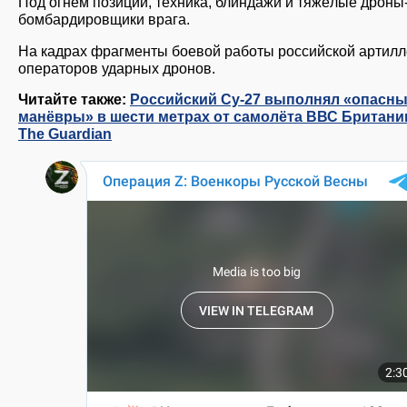
Под огнём позиции, техника, блиндажи и тяжёлые дроны
бомбардировщики врага.
На кадрах фрагменты боевой работы российской артилл
операторов ударных дронов.
Читайте также:
Российский Су-27 выполнял «опасн
манёвры» в шести метрах от самолёта ВВС Британи
The Guardian