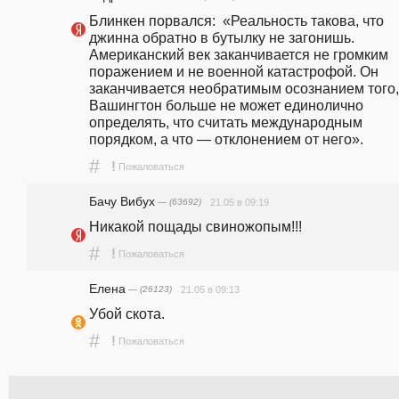
Блинкен порвался:  «Реальность такова, что 
джинна обратно в бутылку не загонишь. 
Американский век заканчивается не громким 
поражением и не военной катастрофой. Он 
заканчивается необратимым осознанием того, 
Вашингтон больше не может единолично 
определять, что считать международным 
порядком, а что — отклонением от него».  
#
!
Пожаловаться
Бачу Вибух
— (63692)
21.05 в 09:19
Никакой пощады свиножопым!!!
#
!
Пожаловаться
Елена
— (26123)
21.05 в 09:13
Убой скота.
#
!
Пожаловаться