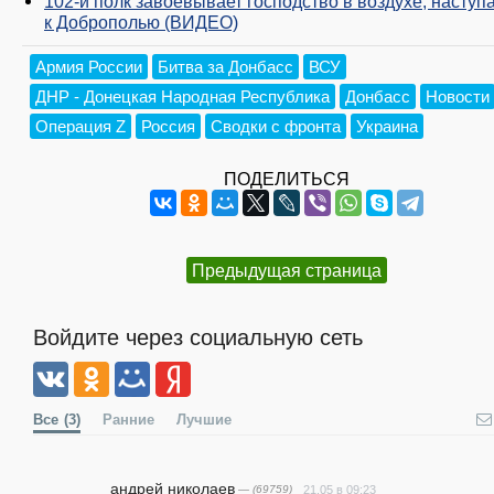
102-й полк завоёвывает господство в воздухе, наступ
к Доброполью (ВИДЕО)
Армия России
Битва за Донбасс
ВСУ
ДНР - Донецкая Народная Республика
Донбасс
Новости
Операция Z
Россия
Сводки с фронта
Украина
ПОДЕЛИТЬСЯ
Предыдущая страница
Войдите через социальную сеть
Все
(3)
Ранние
Лучшие
андpeй николаев
— (69759)
21.05 в 09:23