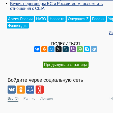
Вучич: переговоры ЕС и России могут осложнить
отношения с США
Армия России
НАТО
Новости
Операция Z
Россия
Ук
Финляндия
И
ПОДЕЛИТЬСЯ
Предыдущая страница
Войдите через социальную сеть
Все
(5)
Ранние
Лучшие