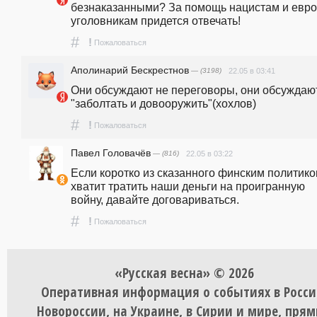
безнаказанными? За помощь нацистам и евро
уголовникам придется отвечать! 
#
!
Пожаловаться
Аполинарий Бескрестнов
— (3198)
22.05 в 03:41
Они обсуждают не переговоры, они обсуждают
"заболтать и довооружить"(хохлов)
#
!
Пожаловаться
Павел Головачёв
— (816)
22.05 в 03:22
Если коротко из сказанного финским политиком
хватит тратить наши деньги на проигранную 
войну, давайте договариваться. 
#
!
Пожаловаться
«Русская весна» © 2026
Оперативная информация о событиях в Росси
Новороссии, на Украине, в Сирии и мире, пря