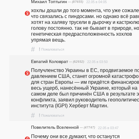
Михаил Топтыгин
— (87655)
22.05 в 04:05
хохлы дошли до того момента, что уже сожалею
что связались с пиндосами. но однако всё равн
хотят на халяву трусели в дырочку и кастрюлю 
голову постоянно. так не бывает в природе, но
генетическая предрасположенность хохлов 
упрямая вещь.
#
!
Пожаловаться
Евпатий Коловрат
— (62932)
22.05 в 03:50
Получленство Украины в ЕС, продвигаемое по
давлением США, станет огромной катастрофой
для стран Европы — им придётся финансиров
весь ущерб, нанесённый Украине, который на 
самом деле был причинён США в результате эт
конфликта, заявил руководитель геополитичес
института (IGPI) Херберт Мартин.
#
!
Пожаловаться
Повелитель Вселенной
— (47747)
22.05 в 03:47
Почему они все думают, что останутся 