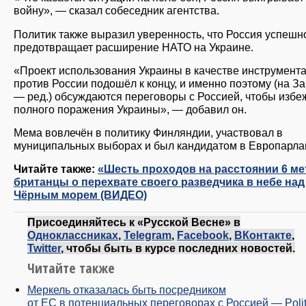
войну», — сказал собеседник агентства.
Политик также выразил уверенность, что Россия успешн
предотвращает расширение НАТО на Украине.
«Проект использования Украины в качестве инструмент
против России подошёл к концу, и именно поэтому (на З
— ред.) обсуждаются переговоры с Россией, чтобы избе
полного поражения Украины», — добавил он.
Мема вовлечён в политику Финляндии, участвовал в
муниципальных выборах и был кандидатом в Европарла
Читайте также:
«Шесть проходов на расстоянии 6 ме
британцы о перехвате своего разведчика в небе над
Чёрным морем (ВИДЕО)
Присоединяйтесь к «Русской Весне» в
Одноклассниках
,
Telegram
,
Facebook
,
ВКонтакте
,
Twitter
, чтобы быть в курсе последних новостей.
Читайте также
Меркель отказалась быть посредником
от ЕС в потенциальных переговорах с Россией — Polit