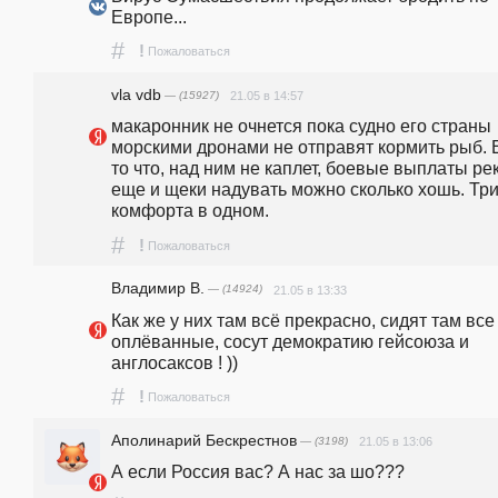
Европе...
#
!
Пожаловаться
vla vdb
— (15927)
21.05 в 14:57
макаронник не очнется пока судно его страны 
морскими дронами не отправят кормить рыб. Е
то что, над ним не каплет, боевые выплаты рек
еще и щеки надувать можно сколько хошь. Три
комфорта в одном.
#
!
Пожаловаться
Владимир В.
— (14924)
21.05 в 13:33
Как же у них там всё прекрасно, сидят там все 
оплёванные, сосут демократию гейсоюза и 
англосаксов ! ))
#
!
Пожаловаться
Аполинарий Бескрестнов
— (3198)
21.05 в 13:06
А если Россия вас? А нас за шо???