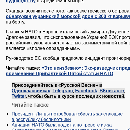
судоходству
в Средиземном море.
Скандал возник после того, как возле греческого остров
обнаружен украинский морской дрон с 300 кг взрыв
на борту.
Главком НАТО в Европе итальянский адмирал Джузеппе
Драгоне заявил, что «использование Украиной БЭК прот
российских судов является частью „асимметричной войн
является «вполне оправданным».
Руководство ЕС вообще предпочло инцидент проигнори
Читайте также:
«Это неизбежно»: Экс-разведчик пре
применение Прибалтикой Пятой статьи НАТО
Присоединяйтесь к «Русской Весне» в
Одноклассниках
,
Telegram
,
Facebook
,
ВКонтакте
,
Twitter
, чтобы быть в курсе последних новостей.
Читайте также
Президент Литвы потребовал сбивать залетающие
в республику беспилотники
Авиация НАТО была поднята по тревоге из-за