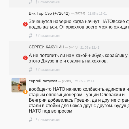
#
!
Пожаловаться
Вик Тор Сэр (+72642)
— (18524)
21.05 в 13:01
Зачешутся наверно когда начнут НАТОвские су
подрываться. От хрюхлов всего можно ожидать
#
!
Пожаловаться
СЕРГЕЙ КАКУНИН
— (2615)
21.05 в 12:41
А не потопить ли нам какой-нибудь кораблик у 
этого Джузеппе и свалить на хохлов.
#
!
Пожаловаться
сергей петухов
— (29994)
21.05 в 12:41
вообще-то НАТО начало колбасить.единства нет
старым оппозиционерам Турции Словакии и 
Венгрии добавилась Греция. да и другие стран
стали в стойки для бокса друг с другом. будуще
НАТО под вопросом
#
!
Пожаловаться