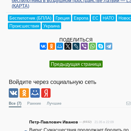
беспилотника в воздушном пространстве Латвии — L
(КАРТА)
Беспилотник (БПЛА)
Греция
Европа
ЕС
НАТО
Новос
Происшествия
Украина
ПОДЕЛИТЬСЯ
Предыдущая страница
Войдите через социальную сеть
Все
(7)
Ранние
Лучшие
Петр-Павлович Иванов
— (6932)
21.05 в 22:09
Вирус Сумасшествия продолжает бродить по 