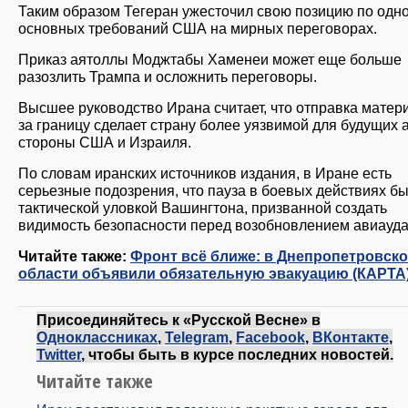
Таким образом Тегеран ужесточил свою позицию по одно
основных требований США на мирных переговорах.
Приказ аятоллы Моджтабы Хаменеи может еще больше
разозлить Трампа и осложнить переговоры.
Высшее руководство Ирана считает, что отправка матер
за границу сделает страну более уязвимой для будущих а
стороны США и Израиля.
По словам иранских источников издания, в Иране есть
серьезные подозрения, что пауза в боевых действиях б
тактической уловкой Вашингтона, призванной создать
видимость безопасности перед возобновлением авиауда
Читайте также:
Фронт всё ближе: в Днепропетровск
области объявили обязательную эвакуацию (КАРТА
Присоединяйтесь к «Русской Весне» в
Одноклассниках
,
Telegram
,
Facebook
,
ВКонтакте
,
Twitter
, чтобы быть в курсе последних новостей.
Читайте также