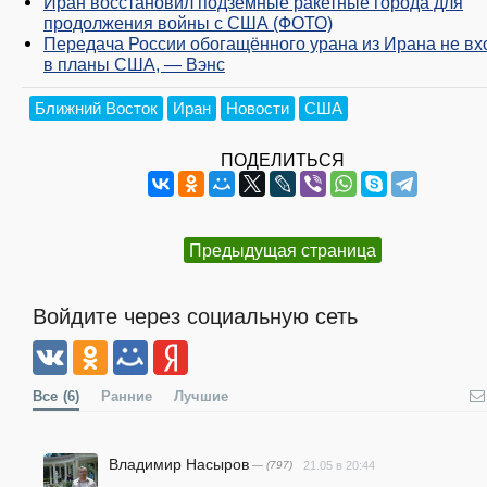
Иран восстановил подземные ракетные города для
продолжения войны с США (ФОТО)
Передача России обогащённого урана из Ирана не вх
в планы США, — Вэнс
Ближний Восток
Иран
Новости
США
ПОДЕЛИТЬСЯ
Предыдущая страница
Войдите через социальную сеть
Все
(6)
Ранние
Лучшие
Владимир Насыров
— (797)
21.05 в 20:44