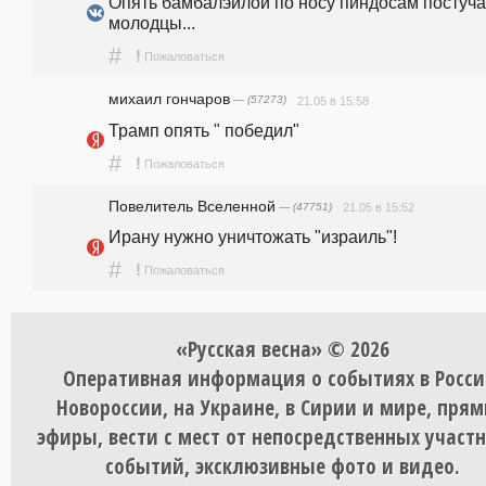
Опять бамбалэйлой по носу пиндосам постучал
молодцы...
#
!
Пожаловаться
михаил гончаров
— (57273)
21.05 в 15:58
Трамп опять " победил"
#
!
Пожаловаться
Повелитель Вселенной
— (47751)
21.05 в 15:52
Ирану нужно уничтожать "израиль"!
#
!
Пожаловаться
«Русская весна» © 2026
Оперативная информация о событиях в Росси
Новороссии, на Украине, в Сирии и мире, пря
эфиры, вести с мест от непосредственных участ
событий, эксклюзивные фото и видео.