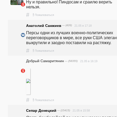
Ну и правильно! Пиндосам и сраилю верить 
нельзя.
#
!
Пожаловаться
Анатолий Санжиев
— (426)
21.05 в 17:18
Персы одни из лучших военно-политических 
переговорщиков в мире, все руки США элегант
выкрутили и заодно поставили на растяжку.
#
!
Пожаловаться
Добрый Самаритянин
— (58355)
21.05 в 16:19
#
!
Пожаловаться
Сепар Донецкий
— (15415)
21.05 в 15:58