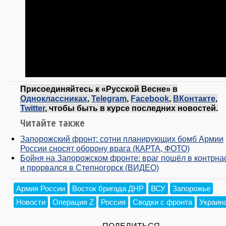
Присоединяйтесь к «Русской Весне» в
Одноклассниках
,
Telegram
,
Facebook
,
ВКонтакте
,
Twitter
, чтобы быть в курсе последних новостей.
Читайте также
Запорожский фронт: сотни планирующих бомб Армии
России сносят оборону врага (КАРТА, ФОТО)
Бойня на Запорожском фронте: враг пошёл в контрна
и прорвался в Степногорск (ВИДЕО)
Армия России
Восток бригада ДНР
ВСУ
Запорожье
Новости
Операция Z
Россия
Сводки с фронта
Украин
ПОДЕЛИТЬСЯ