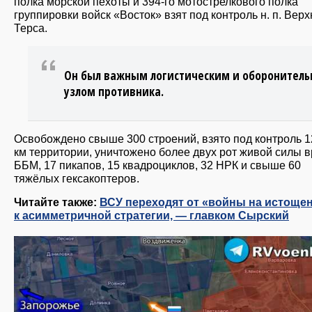
полка морской пехоты и 394-го мотострелкового полка
группировки войск «Восток» взят под контроль н. п. Вер
Терса.
Он был важным логистическим и оборонител
узлом противника.
Освобождено свыше 300 строений, взято под контроль 12
км территории, уничтожено более двух рот живой силы в
ББМ, 17 пикапов, 15 квадроциклов, 32 НРК и свыше 60
тяжёлых гексакоптеров.
Читайте также:
ВСУ переходят от «войны на истоще
к асимметричной стратегии, — главком Сырский