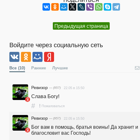
Предыдущая страница
Войдите через социальную сеть
Все
(10)
Ранние
Лучшие
Ревизор
— (957)
22.05 в 15:50
Слава Богу!
#
!
Пожаловаться
Ревизор
— (957)
22.05 в 15:50
Бог вам в помощь, братья воины! Да хранит и 
благословит вас Господь!