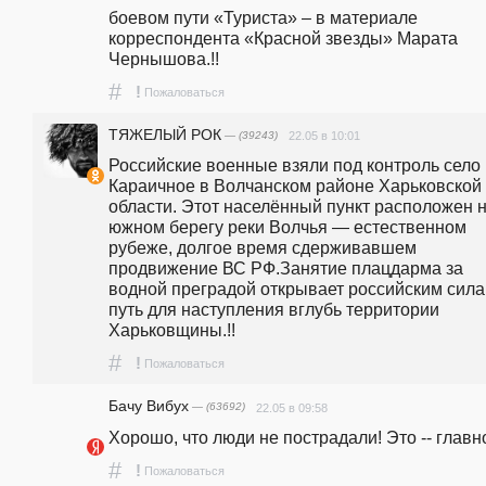
боевом пути «Туриста» – в материале 
корреспондента «Красной звезды» Марата 
Чернышова.!!
#
!
Пожаловаться
ТЯЖЕЛЫЙ РОК
— (39243)
22.05 в 10:01
Российские военные взяли под контроль село 
Караичное в Волчанском районе Харьковской 
области. Этот населённый пункт расположен н
южном берегу реки Волчья — естественном 
рубеже, долгое время сдерживавшем 
продвижение ВС РФ.Занятие плацдарма за 
водной преградой открывает российским сила
путь для наступления вглубь территории 
Харьковщины.!!
#
!
Пожаловаться
Бачу Вибух
— (63692)
22.05 в 09:58
Хорошо, что люди не пострадали! Это -- главн
#
!
Пожаловаться