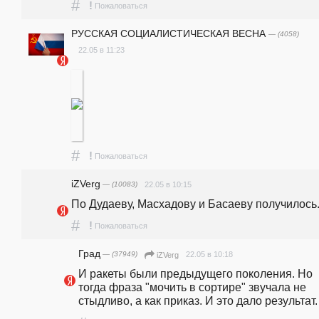
#
!
Пожаловаться
РУССКАЯ СОЦИАЛИСТИЧЕСКАЯ ВЕСНА
— (4058)
22.05 в 11:23
#
!
Пожаловаться
iZVerg
— (10083)
22.05 в 10:15
По Дудаеву, Масхадову и Басаеву получилось.
#
!
Пожаловаться
Град
— (37949)
22.05 в 10:18
iZVerg
И ракеты были предыдущего поколения. Но 
тогда фраза "мочить в сортире" звучала не 
стыдливо, а как приказ. И это дало результат.