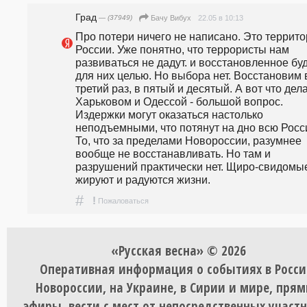
Град
— (37949)
22.05 в 10:13
Бачу Вибух
Про потери ничего не написано. Это террито
России. Уже понятно, что террористы нам 
развиваться не дадут. и восстановленное буд
для них целью. Но выбора нет. Восстановим в
третий раз, в пятый и десятый. А вот что делат
Харьковом и Одессой - большой вопрос. 
Издержки могут оказаться настолько 
неподъемными, что потянут на дно всю Росси
То, что за пределами Новороссии, разумнее 
вообще не восстанавливать. Но там и 
разрушений практически нет. Щиро-свидомые
жируют и радуются жизни.
#
!
Пожаловаться
«Русская весна» © 2026
Оперативная информация о событиях в Росси
Новороссии, на Украине, в Сирии и мире, пря
эфиры, вести с мест от непосредственных участ