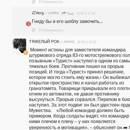
#
!
Пожаловаться
iZVerg
— (10083)
22.05 в 11:33
Град
Гниду бы и его шоблу замочить...
#
!
Пожаловаться
ТЯЖЕЛЫЙ РОК
— (39243)
22.05 в 10:02
 Момент истины для заместителя командира 
штурмового отряда 83-го мотострелкового полк
позывным «Турист» наступил в одном из самы
тяжелых боев. Противник пошел на прорыв 
позиций. И тогда «Турист» принял решение, 
которое могло стоить ему жизни.▫️ Он выбежал 
открытое пространство и начал работать из 
гранатомета. Товарищи прикрывали его плотн
огнем из автоматов, не давая противнику 
высунуться. Прорыв сорвался. Перелом в бою
наступил. За этот подвиг он был удостоен орде
Мужества.    «Любой командир должен быть 
примером. Когда солдаты видят, что командир 
ними плечом к плечу – у них появляется 
уверенность и мотивация», – объясняет он.➡️ 