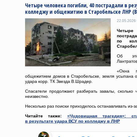
Четыре человека погибли, 40 пострадали в рез
колледжу и общежитию в Старобельске ЛНР (
22.05.2026 
Четыре
пострад
по ко
Старобел
Об это
Лантратов
«Окна 
общежитием домов в Старобельске, земля усыпана о
удара корр. ТК Звезда В.Шрадер.
Спасатели продолжают разбирать завалы, сколько
неизвестно.
Несколько раз поиски приходилось останавливать из-за
Читайте также:
«Чудовищная трагедия»: с
в результате удара ВСУ по колледжу в ЛНР