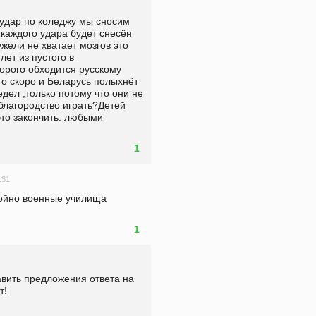
 удар по коледжу мы сносим 
каждого удара будет снесён 
ужели не хватает мозгов это 
ет из пустого в 
рого обходится русскому 
то скоро и Беларусь полыхнёт 
дел ,только потому что они не 
благородство играть?Детей 
это закончить. любыми 
1
:31
койно военные училища 
1
вить предложения ответа на 
т!