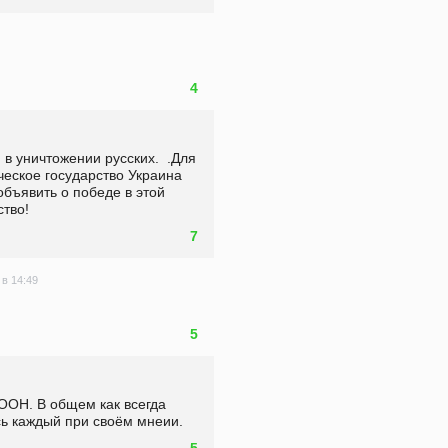
4
ческое государство Украина 
бъявить о победе в этой 
тво!   
7
 в 14:49
5
ООН. В общем как всегда 
сь каждый при своём мнеии.