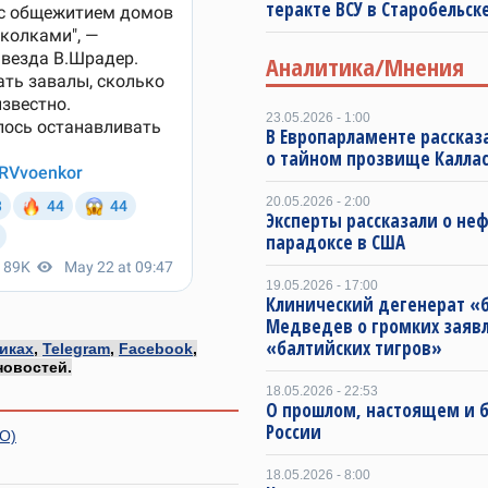
теракте ВСУ в Старобельск
Аналитика/Мнения
23.05.2026 - 1:00
В Европарламенте рассказ
о тайном прозвище Калла
20.05.2026 - 2:00
Эксперты рассказали о не
парадоксе в США
19.05.2026 - 17:00
Клинический дегенерат «
Медведев о громких заяв
«балтийских тигров»
иках
,
Telegram
,
Facebook
,
новостей.
18.05.2026 - 22:53
О прошлом, настоящем и
России
ЕО)
18.05.2026 - 8:00