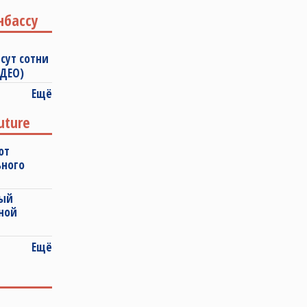
нбассу
сут сотни
ИДЕО)
Ещё
uture
ют
ьного
ный
ной
Ещё