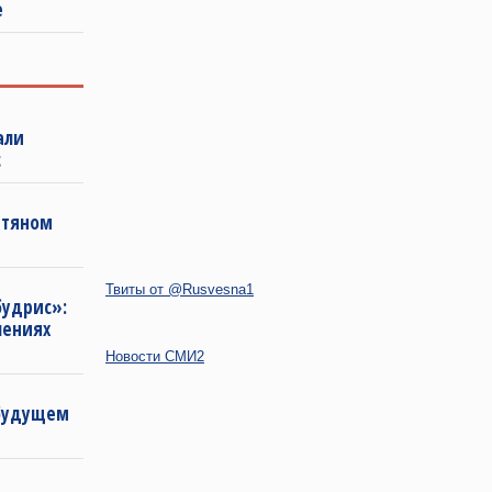
е
али
с
фтяном
Твиты от @Rusvesna1
будрис»:
лениях
Новости СМИ2
 будущем