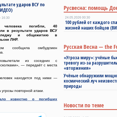
ультате ударов ВСУ по
Русвесна: помощь До
ВИДЕО)
24.05.2026 00:30
- 16:30
100 рублей от каждого спа
 человека погибли, 40
жизней наших бойцов (В
али в результате ударов ВСУ
лледжу и общежитию в
ьске ЛНР.
Русская Весна — the F
м сообщила омбудсмен
а.
«Угроза миру»: учёные бь
повылетали из соседних с
тревогу из-за разрушител
сколками», — передаёт с места
«вторжения»
Учёные обнаружили мощ
 человек находится под ними —
космический луч неизвест
природы
 угрозы повторной атаки.
тало известно о погибших
Новости по теме