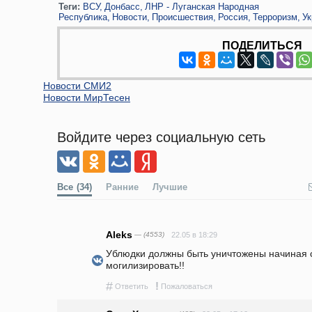
Теги:
ВСУ
Донбасс
ЛНР - Луганская Народная
Республика
Новости
Происшествия
Россия
Терроризм
Ук
ПОДЕЛИТЬСЯ
Новости СМИ2
Новости МирТесен
Войдите через социальную сеть
Все
(34)
Ранние
Лучшие
Aleks
— (4553)
22.05 в 18:29
Ублюдки должны быть уничтожены начиная с З
могилизировать!!
#
!
Ответить
Пожаловаться