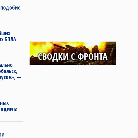
 подобие
ибших
их БПЛА
е
ально
бельск,
пуске», —
нных
гедии в
ри