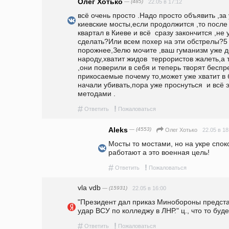
Олег Хотько
— (485)
22.05 в 17:12
всё очень просто .Надо просто объявить ,за
киевские мосты,если продолжится ,то после 
квартал в Киеве и всё  сразу закончится ,не 
сделать?Или всем похер на эти обстрелы?5 л
порожнее,Зелю мочите ,ваш гуманизм уже до
народу,хватит жидов  террористов жалеть,а 
,они поверили в себя и теперь творят беспре
прикосаемые почему то,может уже хватит в 
начали убивать,пора уже проснуться  и всё 
методами .
#
!
Ответить
Пожаловаться
Aleks
— (4553)
22.05 в 18
Олег Хотько
Мосты то мостами, но на укре спо
работают а это военная цель!
#
!
Ответить
Пожаловаться
vla vdb
— (15931)
22.05 в 16:00
"Президент дал приказ Минобороны предста
удар ВСУ по колледжу в ЛНР." ц., что то буде
#
!
Ответить
Пожаловаться