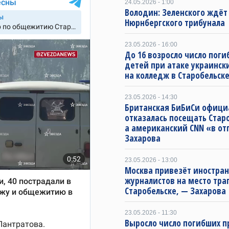
24.05.2026 - 1:00
Володин: Зеленского ждёт
Нюрнбергского трибунала
23.05.2026 - 16:00
До 16 возросло число пог
детей при атаке украинск
на колледж в Старобельск
23.05.2026 - 14:30
Британская БиБиСи офици
отказалась посещать Старо
а американский CNN «в от
Захарова
23.05.2026 - 13:00
Москва привезёт иностра
журналистов на место тра
Старобельске, — Захарова
23.05.2026 - 11:30
Выросло число погибших п