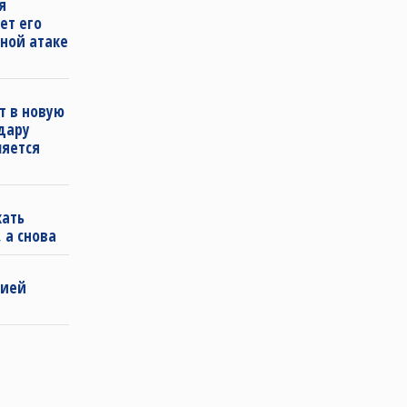
я
ет его
ной атаке
т в новую
удару
ляется
кать
 а снова
бией