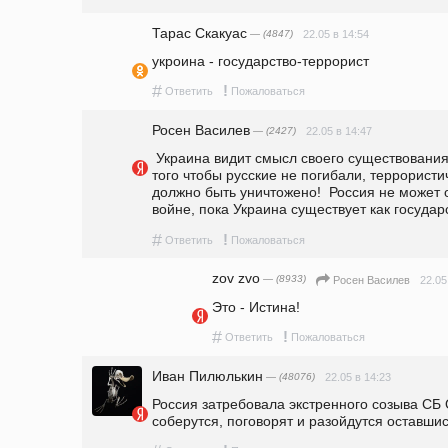
Тарас Скакуас
— (4847)
22.05 в 14:54
укроина - государство-террорист
#
!
Ответить
Пожаловаться
Росен Василев
— (2427)
22.05 в 14:47
 Украина видит смысл своего существования в уничтожении русских.  .Для 
того чтобы русские не погибали, террористи
должно быть уничтожено!  Россия не может о
войне, пока Украина существует как государс
#
!
Ответить
Пожаловаться
zov zvo
— (8933)
22.05
Росен Василев
Это - Истина!
#
!
Ответить
Пожаловаться
Иван Пилюлькин
— (48076)
22.05 в 14:23
Россия затребовала экстренного созыва СБ 
соберутся, поговорят и разойдутся оставши