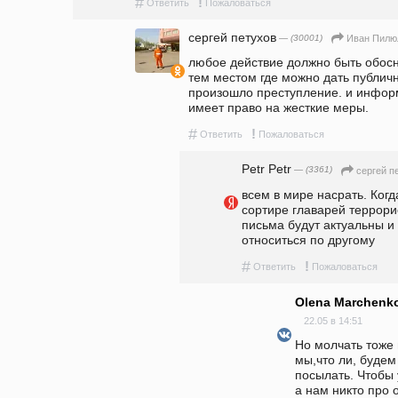
#
!
Ответить
Пожаловаться
сергей петухов
— (30001)
Иван Пилю
любое действие должно быть обосн
тем местом где можно дать публично
произошло преступление. и информ
имеет право на жесткие меры.
#
!
Ответить
Пожаловаться
Petr Petr
— (3361)
сергей п
всем в мире насрать. Когд
сортире главарей террорист
письма будут актуальны и 
относиться по другому  
#
!
Ответить
Пожаловаться
Olena Marchenk
22.05 в 14:51
Но молчать тоже 
мы,что ли, будем
посылать. Чтобы у
а нам никто про 