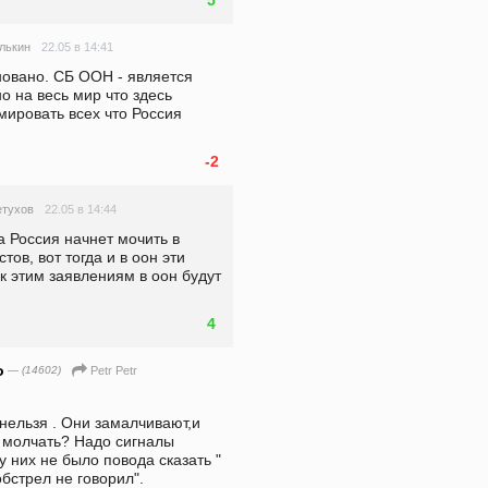
5
22.05 в 14:41
лькин
овано. СБ ООН - является 
 на весь мир что здесь 
ировать всех что Россия 
-2
22.05 в 14:44
етухов
а Россия начнет мочить в 
ов, вот тогда и в оон эти 
к этим заявлениям в оон будут 
4
o
— (14602)
Petr Petr
нельзя . Они замалчивают,и 
 молчать? Надо сигналы 
 них не было повода сказать " 
обстрел не говорил".