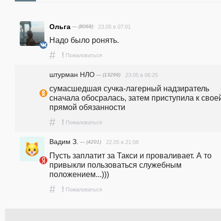
Ольга
— (8068)
23.05 в 07:01
Надо было ронять.
#
!
Пожаловаться
штурман НЛО
— (13299)
23.05 в 06:25
сумасшедшая сучка-лагерный надзиратель 
сначала обосралась, затем приступила к своей
прямой обязанности
#
!
Пожаловаться
Вадим З.
— (4201)
22.05 в 21:08
Пусть заплатит за Такси и проваливает. А то 
привыкли пользоваться служебным 
положением...)))
#
!
Пожаловаться