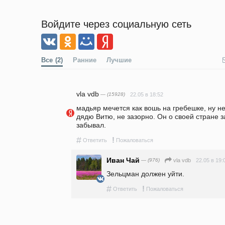
Войдите через социальную сеть
Все
(2)
Ранние
Лучшие
vla vdb
— (15928)
22.05 в 18:52
мадьяр мечется как вошь на гребешке, ну нет
дядю Витю, не зазорно. Он о своей стране за
забывал.
#
!
Ответить
Пожаловаться
Иван Чай
— (976)
22.05 в 19:
vla vdb
Зельцман должен уйти.
#
!
Ответить
Пожаловаться