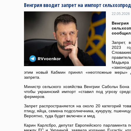
Венгрия вводит запрет на импорт сельхозпро
22.05.2026 
Венгрия
сельхо
сообщил
Запрет, 
2023 г
Словакие
правите
Мадьяра 
«законод
этим новый Кабмин принял «неотложные меры» д
запрета.
Министр сельского хозяйства Венгрии Сабольч Бона з
чтобы украинский импорт «ставил под угрозу сред
фермеров.
Запрет распространяется на около 20 категорий това
птицу, яйца, семена подсолнечника, кукурузу, пшеницу
Вероятно, туда будет включен и мед.
Карин Карлсбро, депутат Европейского парламента 
между ЕС и Украиной, заявила изданию Euractiv, что