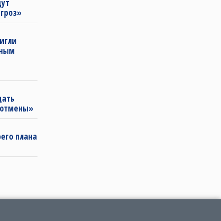
щут
угроз»
тигли
нным
щать
«отмены»
оего плана