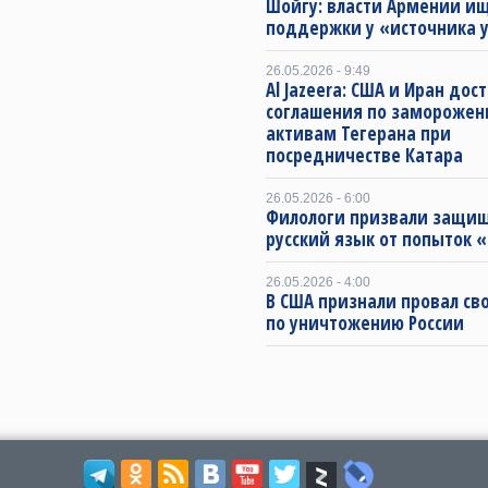
Шойгу: власти Армении и
поддержки у «источника 
26.05.2026 - 9:49
Al Jazeera: США и Иран дос
соглашения по замороже
активам Тегерана при
посредничестве Катара
26.05.2026 - 6:00
Филологи призвали защи
русский язык от попыток 
26.05.2026 - 4:00
В США признали провал св
по уничтожению России