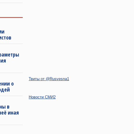
ли
истов
араметры
ния
Твиты от @Rusvesna1
ении о
юдей
Новости СМИ2
ны в
неё иная