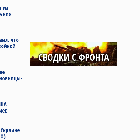
упил
ления
вил, что
войной
ше
иновницы-
США
иев
 Украине
ЕО)