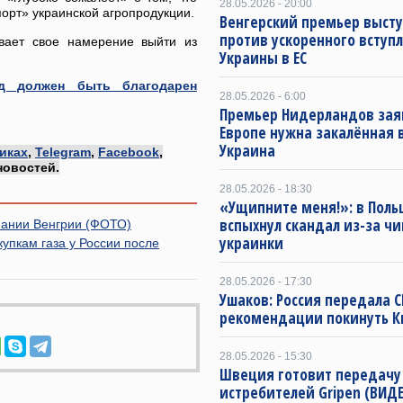
28.05.2026 - 20:00
орт» украинской агропродукции.
Венгерский премьер выст
против ускоренного вступ
ывает свое намерение выйти из
Украины в ЕС
од должен быть благодарен
28.05.2026 - 6:00
Премьер Нидерландов зая
Европе нужна закалённая 
Украина
иках
,
Telegram
,
Facebook
,
новостей.
28.05.2026 - 18:30
«Ущипните меня!»: в Поль
вспыхнул скандал из-за ч
пании Венгрии (ФОТО)
украинки
упкам газа у России после
28.05.2026 - 17:30
Ушаков: Россия передала 
рекомендации покинуть К
28.05.2026 - 15:30
Швеция готовит передачу
истребителей Gripen (ВИД