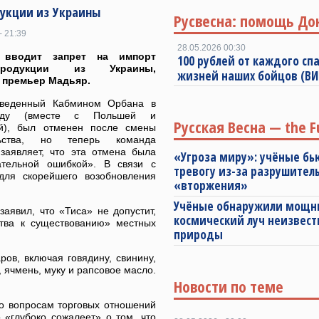
дукции из Украины
Русвесна: помощь До
- 21:39
28.05.2026 00:30
 вводит запрет на импорт
100 рублей от каждого спа
зпродукции из Украины,
жизней наших бойцов (В
 премьер Мадьяр.
введенный Кабмином Орбана в
оду (вместе с Польшей и
Русская Весна — the F
й), был отменен после смены
льства, но теперь команда
заявляет, что эта отмена была
«Угроза миру»: учёные бь
ательной ошибкой». В связи с
тревогу из-за разрушител
ля скорейшего возобновления
«вторжения»
Учёные обнаружили мощ
аявил, что «Тиса» не допустит,
космический луч неизвест
ства к существованию» местных
природы
ров, включая говядину, свинину,
, ячмень, муку и рапсовое масло.
Новости по теме
по вопросам торговых отношений
 «глубоко сожалеет» о том, что