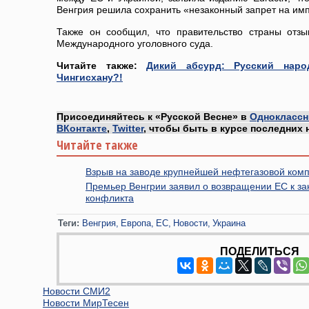
Венгрия решила сохранить «незаконный запрет на имп
Также он сообщил, что правительство страны отз
Международного уголовного суда.
Читайте также:
Дикий абсурд: Русский нар
Чингисхану?!
Присоединяйтесь к «Русской Весне» в
Одноклассн
ВКонтакте
,
Twitter
, чтобы быть в курсе последних 
Читайте также
Взрыв на заводе крупнейшей нефтегазовой ком
Премьер Венгрии заявил о возвращении ЕС к зак
конфликта
Теги:
Венгрия
Европа
ЕС
Новости
Украина
ПОДЕЛИТЬСЯ
Новости СМИ2
Новости МирТесен