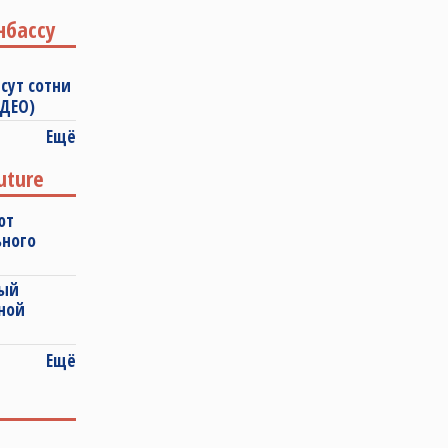
нбассу
сут сотни
ИДЕО)
Ещё
uture
ют
ьного
ный
ной
Ещё