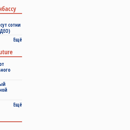
нбассу
сут сотни
ИДЕО)
Ещё
uture
ют
ьного
ный
ной
Ещё