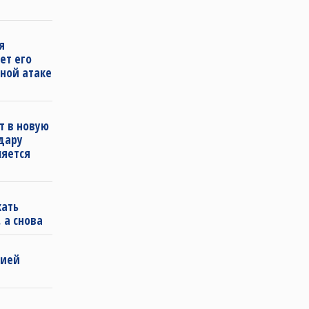
я
ет его
ной атаке
т в новую
удару
ляется
кать
 а снова
бией