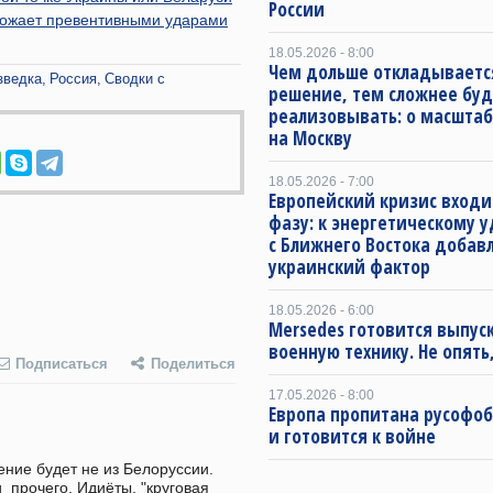
России
грожает превентивными ударами
18.05.2026 - 8:00
Чем дольше откладываетс
зведка
Россия
Сводки с
решение, тем сложнее буд
реализовывать: о масштаб
на Москву
18.05.2026 - 7:00
Европейский кризис входи
фазу: к энергетическому 
с Ближнего Востока добав
украинский фактор
18.05.2026 - 6:00
Mersedes готовится выпус
военную технику. Не опять,
Подписаться
Поделиться
17.05.2026 - 8:00
Европа пропитана русофо
и готовится к войне
ие будет не из Белоруссии. 
 прочего. Идиёты, "круговая 