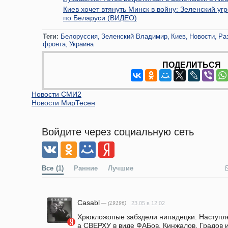
Киев хочет втянуть Минск в войну: Зеленский у
по Беларуси (ВИДЕО)
Теги:
Белоруссия
Зеленский Владимир
Киев
Новости
Ра
фронта
Украина
ПОДЕЛИТЬСЯ
Новости СМИ2
Новости МирТесен
Войдите через социальную сеть
Все
(1)
Ранние
Лучшие
Casabl
— (19196)
23.05 в 12:02
Хрюкложопые забздели нипадецки. Наступлен
а СВЕРХУ в виде ФАБов, Кинжалов, Градов и 