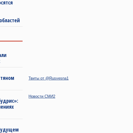
осятся
 областей
али
с
фтяном
Твиты от @Rusvesna1
Новости СМИ2
будрис»:
лениях
 будущем