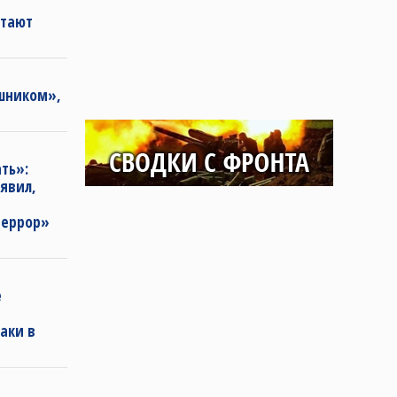
етают
ешником»,
ть»:
аявил,
террор»
е
аки в