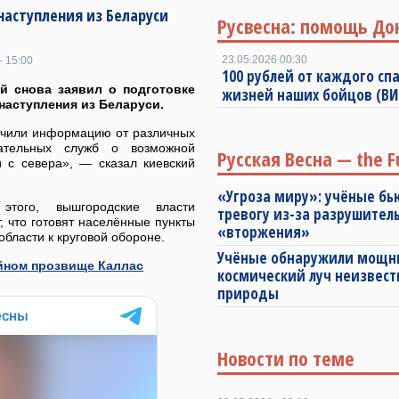
наступления из Беларуси
Русвесна: помощь До
23.05.2026 00:30
- 15:00
100 рублей от каждого спа
й снова заявил о подготовке
жизней наших бойцов (В
наступления из Беларуси.
чили информацию от различных
вательных служб о возможной
Русская Весна — the F
и с севера», — сказал киевский
«Угроза миру»: учёные бь
этого, вышгородские власти
тревогу из-за разрушител
 что готовят населённые пункты
«вторжения»
области к круговой обороне.
Учёные обнаружили мощ
айном прозвище Каллас
космический луч неизвест
природы
Новости по теме