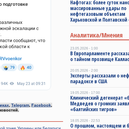
Нафтогаз: более суток нан
массированные удары по
нефтегазовым объектам
Харьковской и Полтавской
Аналитика/Мнения
23.05.2026 - 1:00
В Европарламенте рассказ
о тайном прозвище Калла
20.05.2026 - 2:00
Эксперты рассказали о не
парадоксе в США
19.05.2026 - 17:00
Клинический дегенерат «
Медведев о громких заяв
иках
,
Telegram
,
Facebook
,
«балтийских тигров»
новостей.
18.05.2026 - 22:53
О прошлом, настоящем и
бой точке Украины или Беларуси