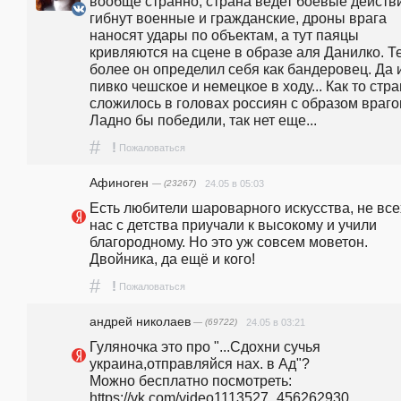
вообще странно, страна ведет боевые действи
гибнут военные и гражданские, дроны врага 
наносят удары по объектам, а тут паяцы 
кривляются на сцене в образе аля Данилко. Те
более он определил себя как бандеровец. Да и
пивко чешское и немецкое в ходу... Как то стра
сложилось в головах россиян с образом врагов
Ладно бы победили, так нет еще...
#
!
Пожаловаться
Афиноген
— (23267)
24.05 в 05:03
Есть любители шароварного искусства, не всех
нас с детства приучали к высокому и учили 
благородному. Но это уж совсем моветон. 
Двойника, да ещё и кого!
#
!
Пожаловаться
андpeй николаев
— (69722)
24.05 в 03:21
Гуляночка это про "...Сдохни сучья 
украина,отправляйся нах. в Ад"?                           
Можно бесплатно посмотреть: 
https://vk.com/video1113527_456262930  