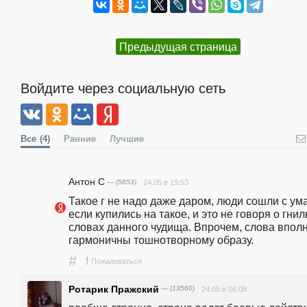
Предыдущая страница
Войдите через социальную сеть
Все
(4)
Ранние
Лучшие
Антон С
— (5853)
24.05 в 19:53
Такое г не надо даже даром, люди сошли с ума,
если купились на такое, и это не говоря о гнил
словах данного чудища. Впрочем, слова вполн
гармоничны тошнотворному образу.
#
!
Пожаловаться
Ротарик Пражский
— (13560)
24.05 в 06:08