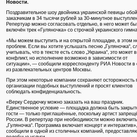
Новости.
Поздравительное шоу двойника украинской певицы обо
заказчикам в 34 тысячи рублей за 30-минутное выступле
Репертуар можно согласовать отдельно, в него может бы
включён трек «Гуляночка» со строчкой украинского гимна
«Мы можем выступить и на открытой площадке, в этом н
проблем. Если вы хотите услышать песню „Гуляночка“, с
учитывать, что в тексте есть слово „Украина“, это может 
конфликт, но исполнение возможно в зависимости от
ситуации», — сообщили корреспонденту РИА Новости в
из развлекательных центров Москвы.
При этом некоторые компании сохраняют осторожность 
организации подобных выступлений и просят клиентов
соблюдать конфиденциальность.
«Верку Сердючку можно заказать на ваш праздник.
Единственное условие — площадка должна быть закрыто
гости — только приглашённые, поскольку артист запрещ
России. В репертуар при необходимости можно включит
„Гуляночка“. Программа включает концерт и интерактив»
сообщили в одной из столичных компаний, предоставл
подобные услуги.