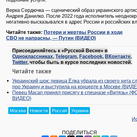
Верка Сердючка — сценический образ украинского арти
Андрея Данилко. После 2022 года исполнитель неоднок
негативно высказывался в адрес России и российских вл
Читайте также:
Потери и жертвы России в ходе
СВО не напрасны, — Путин (ВИДЕО)
Присоединяйтесь к «Русской Весне» в
Одноклассниках
,
Telegram
,
Facebook
,
ВКонтакте
,
Twitter
, чтобы быть в курсе последних новостей.
Читайте также
Украинский шок: певица Ёлка убрала из своего хита с
про Украину и выступила на концерте в Москве (ВИД
Певец Macan принял присягу в спецназе «Витязь» (Ф
ВИДЕО)
Москва
Новости
Россия
Украина
И
ПОДЕЛИТЬСЯ